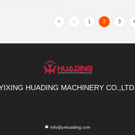
1
2
3
YIXING HUADING MACHINERY CO.,LTD
info@yxhuading.com