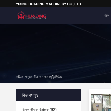
YIXING HUADING MACHINERY CO.,LTD.
বাড়ি
বাড়ি
>
পণ্য
>
চীন তেল জল সেন্ট্রিফিউজ
বিভাগসমূহ
ডিস্ক স্ট্যাক বিভাজক
(92)