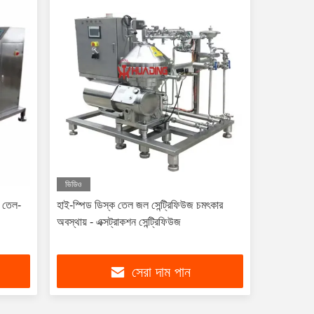
ভিডিও
জ তেল-
হাই-স্পিড ডিস্ক তেল জল সেন্ট্রিফিউজ চমৎকার
অবস্থায় - এক্সট্রাকশন সেন্ট্রিফিউজ
সেরা দাম পান