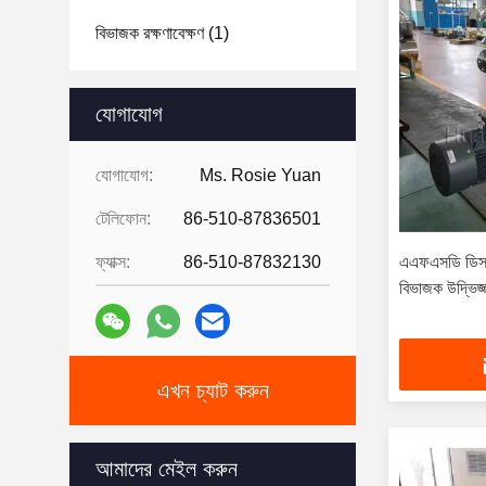
বিভাজক রক্ষণাবেক্ষণ
(1)
যোগাযোগ
যোগাযোগ:
Ms. Rosie Yuan
টেলিফোন:
86-510-87836501
ফ্যাক্স:
86-510-87832130
এএফএসডি ডিস্ক স্
বিভাজক উদ্ভিজ
এখন চ্যাট করুন
আমাদের মেইল ​​করুন