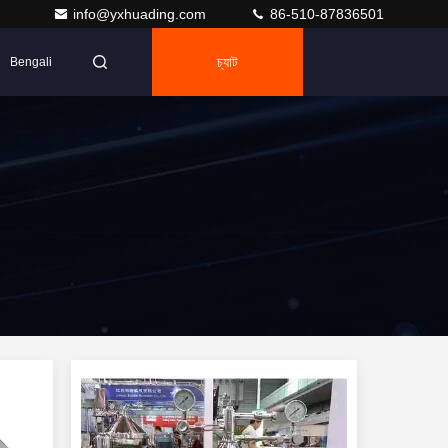
info@yxhuading.com
86-510-87836501
চ্যাট
Bengali