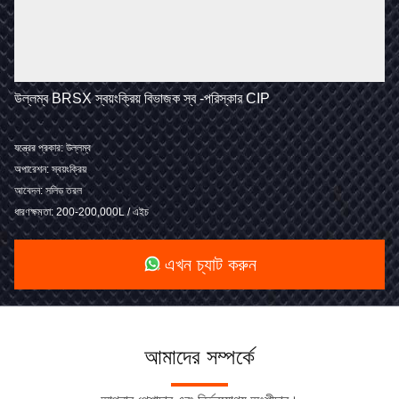
উল্লম্ব BRSX স্বয়ংক্রিয় বিভাজক স্ব -পরিস্কার CIP
যন্ত্রের প্রকার: উল্লম্ব
অপারেশন: স্বয়ংক্রিয়
আবেদন: সলিড তরল
ধারণক্ষমতা: 200-200,000L / এইচ
এখন চ্যাট করুন
আমাদের সম্পর্কে