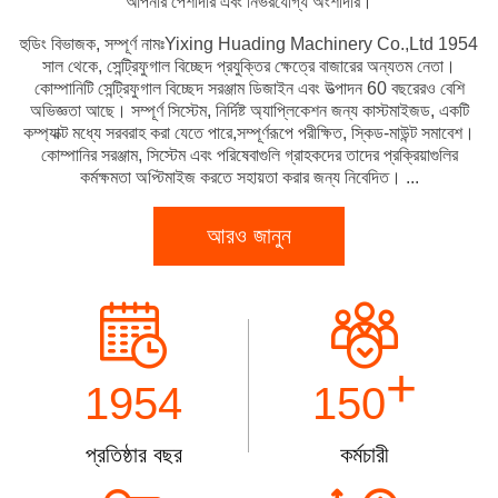
আপনার পেশাদার এবং নির্ভরযোগ্য অংশীদার।
হুডিং বিভাজক, সম্পূর্ণ নামঃYixing Huading Machinery Co.,Ltd 1954
সাল থেকে, সেন্ট্রিফুগাল বিচ্ছেদ প্রযুক্তির ক্ষেত্রে বাজারের অন্যতম নেতা।
কোম্পানিটি সেন্ট্রিফুগাল বিচ্ছেদ সরঞ্জাম ডিজাইন এবং উত্পাদন 60 বছরেরও বেশি
অভিজ্ঞতা আছে। সম্পূর্ণ সিস্টেম, নির্দিষ্ট অ্যাপ্লিকেশন জন্য কাস্টমাইজড, একটি
কম্প্যাক্ট মধ্যে সরবরাহ করা যেতে পারে,সম্পূর্ণরূপে পরীক্ষিত, স্কিড-মাউন্ট সমাবেশ।
কোম্পানির সরঞ্জাম, সিস্টেম এবং পরিষেবাগুলি গ্রাহকদের তাদের প্রক্রিয়াগুলির
কর্মক্ষমতা অপ্টিমাইজ করতে সহায়তা করার জন্য নিবেদিত। ...
আরও জানুন
+
1954
150
প্রতিষ্ঠার বছর
কর্মচারী