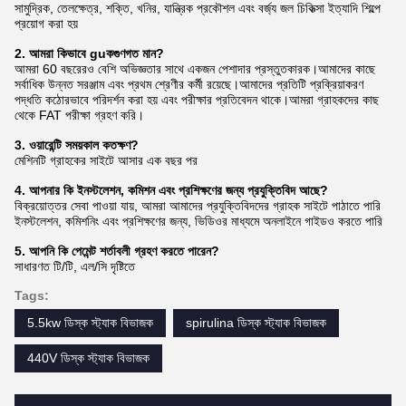
সামুদ্রিক, তেলক্ষেত্র, শক্তি, খনির, যান্ত্রিক প্রকৌশল এবং বর্জ্য জল চিকিত্সা ইত্যাদি শিল্পে
প্রয়োগ করা হয়
2. আমরা কিভাবে gu
ক
গুণগত মান?
আমরা 60 বছরেরও বেশি অভিজ্ঞতার সাথে একজন পেশাদার প্রস্তুতকারক।আমাদের কাছে
সর্বাধিক উন্নত সরঞ্জাম এবং প্রথম শ্রেণীর কর্মী রয়েছে।আমাদের প্রতিটি প্রক্রিয়াকরণ
পদ্ধতি কঠোরভাবে পরিদর্শন করা হয় এবং পরীক্ষার প্রতিবেদন থাকে।আমরা গ্রাহকদের কাছ
থেকে FAT পরীক্ষা গ্রহণ করি।
3. ওয়ারেন্টি সময়কাল কতক্ষণ?
মেশিনটি গ্রাহকের সাইটে আসার এক বছর পর
4. আপনার কি ইনস্টলেশন, কমিশন এবং প্রশিক্ষণের জন্য প্রযুক্তিবিদ আছে?
বিক্রয়োত্তর সেবা পাওয়া যায়, আমরা আমাদের প্রযুক্তিবিদদের গ্রাহক সাইটে পাঠাতে পারি
ইনস্টলেশন, কমিশনিং এবং প্রশিক্ষণের জন্য, ভিডিওর মাধ্যমে অনলাইনে গাইডও করতে পারি
5. আপনি কি পেমেন্ট শর্তাবলী গ্রহণ করতে পারেন?
সাধারণত টি/টি, এল/সি দৃষ্টিতে
Tags:
5.5kw ডিস্ক স্ট্যাক বিভাজক
spirulina ডিস্ক স্ট্যাক বিভাজক
440V ডিস্ক স্ট্যাক বিভাজক