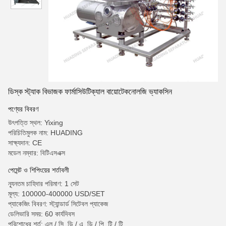
ডিস্ক স্ট্যাক বিভাজক ফার্মাসিউটিক্যাল বায়োটেকনোলজি ভ্যাকসিন
পণ্যের বিবরণ
উৎপত্তি স্থল: Yixing
পরিচিতিমুলক নাম: HUADING
সাক্ষ্যদান: CE
মডেল নম্বার: বিটিএসএক্স
পেমেন্ট ও শিপিংয়ের শর্তাবলী
ন্যূনতম চাহিদার পরিমাণ: 1 সেট
মূল্য: 100000-400000 USD/SET
প্যাকেজিং বিবরণ: স্ট্যান্ডার্ড সিটেবল প্যাকেজ
ডেলিভারি সময়: 60 কার্যদিবস
পরিশোধের শর্ত: এল / সি, ডি / এ, ডি / পি, টি / টি