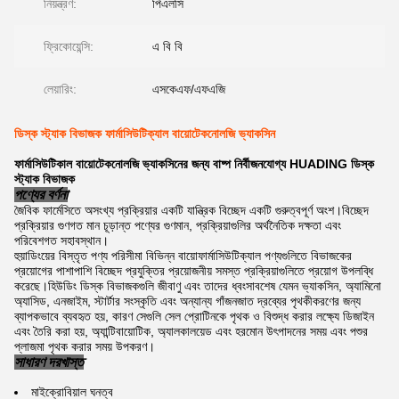
নিয়ন্ত্রণ:
পিএলসি
ফ্রিকোয়েন্সি:
এ বি বি
লেয়ারিং:
এসকেএফ/এফএজি
ডিস্ক স্ট্যাক বিভাজক ফার্মাসিউটিক্যাল বায়োটেকনোলজি ভ্যাকসিন
ফার্মাসিউটিকাল বায়োটেকনোলজি ভ্যাকসিনের জন্য বাষ্প নির্বীজনযোগ্য HUADING ডিস্ক
স্ট্যাক বিভাজক
পণ্যের বর্ণনা
জৈবিক ফার্মেসিতে অসংখ্য প্রক্রিয়ার একটি যান্ত্রিক বিচ্ছেদ একটি গুরুত্বপূর্ণ অংশ।বিচ্ছেদ
প্রক্রিয়ার গুণগত মান চূড়ান্ত পণ্যের গুণমান, প্রক্রিয়াগুলির অর্থনৈতিক দক্ষতা এবং
পরিবেশগত সহাবস্থান।
হুয়াডিংয়ের বিস্তৃত পণ্য পরিসীমা বিভিন্ন বায়োফার্মাসিউটিক্যাল পণ্যগুলিতে বিভাজকের
প্রয়োগের পাশাপাশি বিচ্ছেদ প্রযুক্তির প্রয়োজনীয় সমস্ত প্রক্রিয়াগুলিতে প্রয়োগ উপলব্ধি
করেছে।হিউডিং ডিস্ক বিভাজকগুলি জীবাণু এবং তাদের ধ্বংসাবশেষ যেমন ভ্যাকসিন, অ্যামিনো
অ্যাসিড, এনজাইম, স্টার্টার সংস্কৃতি এবং অন্যান্য গাঁজনজাত দ্রব্যের পৃথকীকরণের জন্য
ব্যাপকভাবে ব্যবহৃত হয়, কারণ সেগুলি সেল প্রোটিনকে পৃথক ও বিশুদ্ধ করার লক্ষ্যে ডিজাইন
এবং তৈরি করা হয়, অ্যান্টিবায়োটিক, অ্যালকালয়েড এবং হরমোন উৎপাদনের সময় এবং পশুর
প্লাজমা পৃথক করার সময় উপকরণ।
সাধারণ দরখাস্ত
মাইক্রোবিয়াল ঘনত্ব