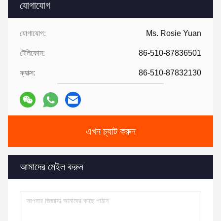
যোগাযোগ
যোগাযোগ:
Ms. Rosie Yuan
টেলিফোন:
86-510-87836501
ফ্যাক্স:
86-510-87832130
এখন চ্যাট করুন
আমাদের মেইল ​​করুন