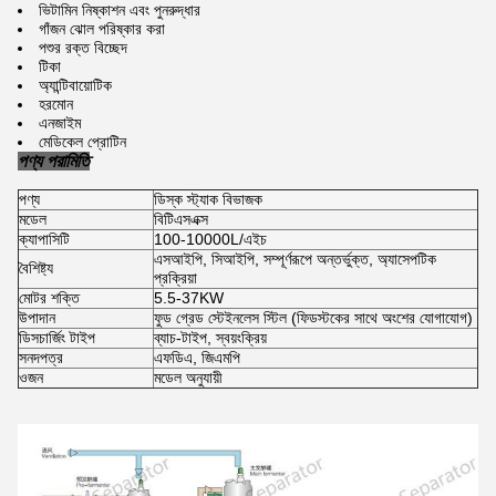
ভিটামিন নিষ্কাশন এবং পুনরুদ্ধার
গাঁজন ঝোল পরিষ্কার করা
পশুর রক্ত ​​বিচ্ছেদ
টিকা
অ্যান্টিবায়োটিক
হরমোন
এনজাইম
মেডিকেল প্রোটিন
পণ্য পরামিতি
পণ্য
ডিস্ক স্ট্যাক বিভাজক
মডেল
বিটিএসএক্স
ক্যাপাসিটি
100-10000L/এইচ
এসআইপি, সিআইপি, সম্পূর্ণরূপে অন্তর্ভুক্ত, অ্যাসেপটিক
বৈশিষ্ট্য
প্রক্রিয়া
মোটর শক্তি
5.5-37KW
উপাদান
ফুড গ্রেড স্টেইনলেস স্টিল (ফিডস্টকের সাথে অংশের যোগাযোগ)
ডিসচার্জিং টাইপ
ব্যাচ-টাইপ, স্বয়ংক্রিয়
সনদপত্র
এফডিএ, জিএমপি
ওজন
মডেল অনুযায়ী