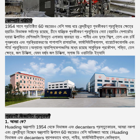
কোম্পানি পরিচিতি
1954 সালে প্রতিষ্ঠিত 60 বছরেরও বেশি সময় ধরে কেন্দ্রীভূত পৃথকীকরণ প্রযুক্তির ক্ষেত্রে
হুয়াডিং বিভাজক সর্বাগ্রে রয়েছে, চীনে যান্ত্রিক পৃথকীকরণ প্রযুক্তির নেতা।হুয়াডিং সেপারেটর
দ্বারা উত্পাদিত মেশিনগুলি বিস্তৃত এলাকায় ব্যবহৃত হয় - পানীয় এবং দুগ্ধ শিল্পে, তেল এবং চর্বি
পুনরুদ্ধার এবং প্রক্রিয়াকরণের পাশাপাশি রাসায়নিক, ফার্মাসিউটিক্যালস, বায়োটেকনোলজি এবং
স্টার্চ প্রযুক্তিতে।অন্যান্য অ্যাপ্লিকেশনগুলির মধ্যে রয়েছে সামুদ্রিক প্রকৌশল, শক্তি, তেল
ক্ষেত্র, জল চিকিত্সা, যেমন বর্জ্য জল চিকিত্সা, স্লাজ ডি ওয়াটারিং ইত্যাদি
প্রায়শই জিজ্ঞাসিত প্রশ্নাবলী
1. আমরা কে?
Huading যন্ত্রপাতি 1954 থেকে বিভাজক এবং decanters প্রস্তুতকারক, আমরা নকশা
এবং কেন্দ্রীভূত বিচ্ছেদ যন্ত্রপাতি উত্পাদন 60 বছরেরও বেশি অভিজ্ঞতা আছে।Huading
বিভাজক এবং decanters ব্যাপকভাবে খাদ্য, পানীয়, ফার্মাসিউটিক্যাল.কেমিক্যাল,