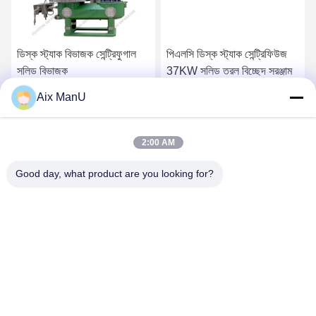
ডিস্ক স্ট্যাক বিভাজক সেন্ট্রিফুগাল
পিএলসি ডিস্ক স্ট্যাক সেন্ট্রিফিউজ
সলিড বিভাজক
37KW সলিড তরল বিচ্ছেদ সরঞ্জাম
Aix ManU
সেরা দাম পান
সেরা দাম পান
2:00 AM
Good day, what product are you looking for?
YIXING HUADING MACHINERY CO.,LTD.
info@yxhuading.com
86-510-87836501
NO.888#, YIGAO ROAD, YIXING, JIANGSU P.R.CHINA