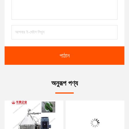
পাঠান
অনুরূপ পণ্য