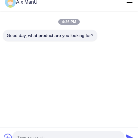
Aix ManU
সেরা দাম পান
সেরা দাম পান
4:36 PM
Good day, what product are you looking for?
YIXING HUADING MACHINERY CO.,LTD.
info@yxhuading.com
86-510-87836501
NO.888#, YIGAO ROAD, YIXING, JIANGSU P.R.CHINA
চীন ভালো মানের ডিস্ক স্ট্যাক বিভাজক সরবরাহকারী। কপিরাইট © 2021-2026
YIXING HUADING MACHINERY CO.,LTD. . সমস্ত অধিকার