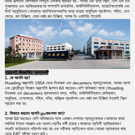
দ্বারা উত্পাদিত মেশিনগুলি বিস্তৃত এলাকায় ব্যবহৃত হয় - পানীয় এবং দুগ্ধ শিল্পে, তেল এবং চর্বি
পুনরুদ্ধার এবং প্রক্রিয়াকরণের পাশাপাশি রাসায়নিক, ফার্মাসিউটিক্যালস, বায়োটেকনোলজি এবং
স্টার্চ প্রযুক্তিতে।অন্যান্য অ্যাপ্লিকেশনগুলির মধ্যে রয়েছে সামুদ্রিক প্রকৌশল, শক্তি, তেল
ক্ষেত্র, জল চিকিত্সা, যেমন বর্জ্য জল চিকিত্সা, স্লাজ ডি ওয়াটারিং ইত্যাদি
প্রায়শই জিজ্ঞাসিত প্রশ্নাবলী
1. কে
আপনি
হয়?
Huading যন্ত্রপাতি 1954 থেকে বিভাজক এবং decanters প্রস্তুতকারক, আমরা নকশা
এবং কেন্দ্রীভূত বিচ্ছেদ যন্ত্রপাতি উত্পাদন 60 বছরেরও বেশি অভিজ্ঞতা আছে।Huading
বিভাজক এবং decanters ব্যাপকভাবে খাদ্য, পানীয়, ফার্মাসিউটিক্যাল.কেমিক্যাল,
সামুদ্রিক, তেলক্ষেত্র, শক্তি, খনির, যান্ত্রিক প্রকৌশল এবং বর্জ্য জল চিকিত্সা ইত্যাদি শিল্পে
প্রয়োগ করা হয়
2. কিভাবে করবেন
আপনি
gu
ক
গুণগত মান?
আমরা 60 বছরেরও বেশি অভিজ্ঞতার সাথে একজন পেশাদার প্রস্তুতকারক।আমাদের কাছে
সর্বাধিক উন্নত সরঞ্জাম এবং প্রথম শ্রেণীর কর্মী রয়েছে।আমাদের প্রতিটি প্রক্রিয়াকরণ
পদ্ধতি কঠোরভাবে পরিদর্শন করা হয় এবং পরীক্ষার প্রতিবেদন থাকে।আমরা গ্রাহকদের কাছ
থেকে FAT পরীক্ষা গ্রহণ করি।