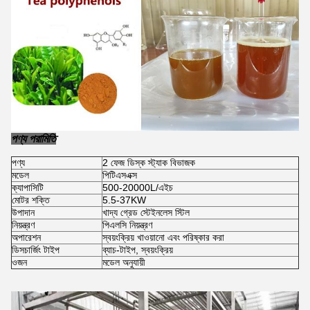
পণ্য পরামিতি
পণ্য
2 ফেজ ডিস্ক স্ট্যাক বিভাজক
মডেল
পিটিএসএক্স
ক্যাপাসিটি
500-20000L/এইচ
মোটর শক্তি
5.5-37KW
উপাদান
খাদ্য গ্রেড স্টেইনলেস স্টিল
নিয়ন্ত্রণ
পিএলসি নিয়ন্ত্রণ
অপারেশন
স্বয়ংক্রিয় খাওয়ানো এবং পরিষ্কার করা
ডিসচার্জিং টাইপ
ব্যাচ-টাইপ, স্বয়ংক্রিয়
ওজন
মডেল অনুযায়ী