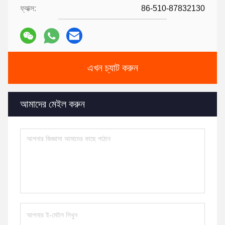
ফ্যাক্স:
86-510-87832130
এখন চ্যাট করুন
আমাদের মেইল ​​করুন