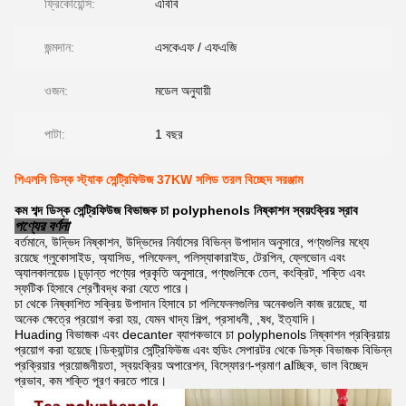
ফ্রিকোয়েন্সি:
এবিবি
জন্মদান:
এসকেএফ / এফএজি
ওজন:
মডেল অনুযায়ী
পাটা:
1 বছর
পিএলসি ডিস্ক স্ট্যাক সেন্ট্রিফিউজ 37KW সলিড তরল বিচ্ছেদ সরঞ্জাম
কম শব্দ ডিস্ক সেন্ট্রিফিউজ বিভাজক চা polyphenols নিষ্কাশন স্বয়ংক্রিয় স্রাব
পণ্যের বর্ণনা
বর্তমানে, উদ্ভিদ নিষ্কাশন, উদ্ভিদের নির্যাসের বিভিন্ন উপাদান অনুসারে, পণ্যগুলির মধ্যে
রয়েছে গ্লুকোসাইড, অ্যাসিড, পলিফেনল, পলিস্যাকারাইড, টেরপিন, ফ্লেভোন এবং
অ্যালকালয়েড।চূড়ান্ত পণ্যের প্রকৃতি অনুসারে, পণ্যগুলিকে তেল, কংক্রিট, শক্তি এবং
স্ফটিক হিসাবে শ্রেণীবদ্ধ করা যেতে পারে।
চা থেকে নিষ্কাশিত সক্রিয় উপাদান হিসাবে চা পলিফেনলগুলির অনেকগুলি কাজ রয়েছে, যা
অনেক ক্ষেত্রে প্রয়োগ করা হয়, যেমন খাদ্য শিল্প, প্রসাধনী, ,ষধ, ইত্যাদি।
Huading বিভাজক এবং decanter ব্যাপকভাবে চা polyphenols নিষ্কাশন প্রক্রিয়ায়
প্রয়োগ করা হয়েছে।ডিক্যান্টার সেন্ট্রিফিউজ এবং হুডিং সেপারটর থেকে ডিস্ক বিভাজক বিভিন্ন
প্রক্রিয়ার প্রয়োজনীয়তা, স্বয়ংক্রিয় অপারেশন, বিস্ফোরণ-প্রমাণ alচ্ছিক, ভাল বিচ্ছেদ
প্রভাব, কম শক্তি পূরণ করতে পারে।