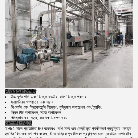
Prodcut বৈশিষ্ট্য
উচ্চ ঘূর্ণন গতি এবং বিচ্ছেদ ফ্যাক্টর, ভাল বিচ্ছেদ প্রভাব
স্বয়ংক্রিয় খাওয়ানো এবং স্রাব
পিএলসি এবং ফ্রিকোয়েন্সি নিয়ন্ত্রণ, বুদ্ধিমান অপারেশন এবং ট্র্যাকিং
স্ক্রিন টাচ অপারেশন, সহজ অপারেশন
পরিষ্কার করা সহজ, কম রক্ষণাবেক্ষণ খরচ
কোম্পানি পরিচিতি
1954 সালে প্রতিষ্ঠিত 60 বছরেরও বেশি সময় ধরে কেন্দ্রীভূত পৃথকীকরণ প্রযুক্তির ক্ষেত্রে
হুয়াডিং বিভাজক সর্বাগ্রে রয়েছে, চীনে যান্ত্রিক পৃথকীকরণ প্রযুক্তির নেতা।হুয়াডিং সেপারেটর