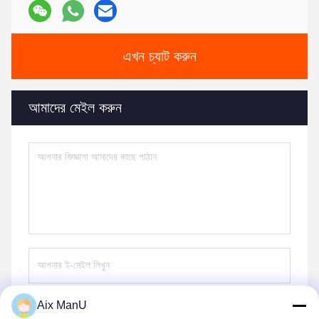
এখন চ্যাট করুন
আমাদের মেইল ​​করুন
Aix ManU