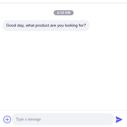
পাঠান
4:19 AM
Good day, what product are you looking for?
YIXING HUADING MACHINERY CO.,LTD.
info@yxhuading.com
86-510-87836501
NO.888#, YIGAO ROAD, YIXING, JIANGSU P.R.CHINA
চীন ভালো মানের ডিস্ক স্ট্যাক বিভাজক সরবরাহকারী। কপিরাইট © 2021-2026
YIXING HUADING MACHINERY CO.,LTD. . সমস্ত অধিকার
সংরক্ষিত.