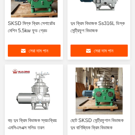
SKSD মিল্ক ক্রিম সেপারেটর
দুধ ক্রিম বিভাজক Ss316L ডিস্ক
মেশিন 5.5kw ফুড গ্রেড
সেন্ট্রিফুগ বিভাজক
সেরা দাম পান
সেরা দাম পান
বড় দুধ ক্রিম বিভাজক স্বয়ংক্রিয়
ছোট SKSD সেন্ট্রিফুগাল বিভাজক
এমসিএসএক্স সলিড তরল
দুধ বাণিজ্যিক ক্রিম বিভাজক