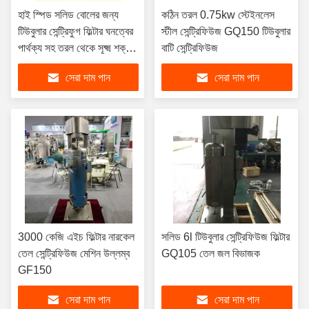
হাই স্পিড সলিড বোলের জন্য
কঠিন তরল 0.75kw স্টেইনলেস
টিউবুলার সেন্ট্রিফুগ ফিল্টার ঘনত্বের
স্টীল সেন্ট্রিফিউজ GQ150 টিউবুলার
পার্থক্য সহ তরল থেকে সূক্ষ্ম শক্ত
বাটি সেন্ট্রিফিউজ
কণা পৃথককরণ
সেরা দাম পান
সেরা দাম পান
3000 কেজি এইচ ফিল্টার নারকেল
সলিড 6l টিউবুলার সেন্ট্রিফিউজ ফিল্টার
তেল সেন্ট্রিফিউজ মেশিন উল্লম্ব
GQ105 তেল জল বিভাজক
GF150
সেরা দাম পান
সেরা দাম পান