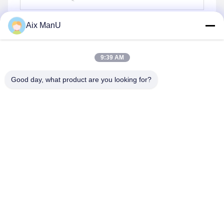
Aix ManU
পাঠান
9:39 AM
Good day, what product are you looking for?
YIXING HUADING MACHINERY CO.,LTD.
info@yxhuading.com
86-510-87836501
NO.888#, YIGAO ROAD, YIXING, JIANGSU P.R.CHINA