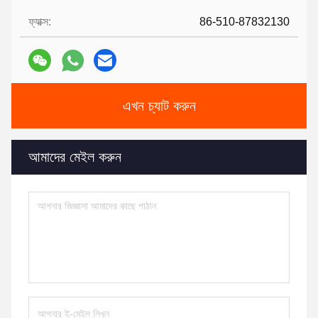
ফ্যাক্স:
86-510-87832130
এখন চ্যাট করুন
আমাদের মেইল ​​করুন