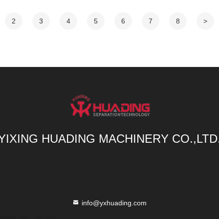
2
3
4
5
6
7
8
>
YIXING HUADING MACHINERY CO.,LTD
info@yxhuading.com