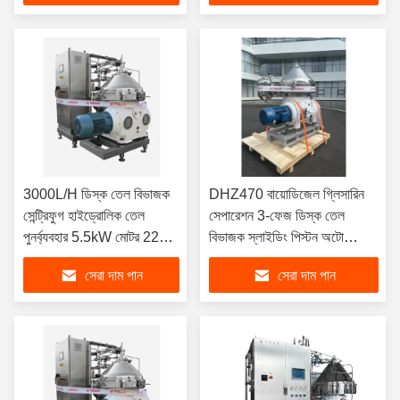
3000L/H ডিস্ক তেল বিভাজক
DHZ470 বায়োডিজেল গ্লিসারিন
সেন্ট্রিফুগ হাইড্রোলিক তেল
সেপারেশন 3-ফেজ ডিস্ক তেল
পুনর্ব্যবহার 5.5kW মোটর 220V
বিভাজক স্লাইডিং পিস্টন অটো
পোর্টেবল কর্মশালা ট্রলি ডিজাইন
ডিসচার্জ 37KW মোটর
সেরা দাম পান
সেরা দাম পান