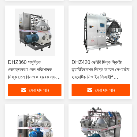
DHZ360 সামুদ্রিক
DHZ420 ডেইরি মিল্ক স্কিমিং
তৈলাক্তকরণ তেল পরিশোধক
ক্ল্যারিফিকেশন ডিস্ক অয়েল সেপারেটর
ডিস্ক তেল বিভাজক ধ্রুবক স্ব-
হারমেটিক ডিজাইন সিআইপি
পরিষ্কার আইএমও সম্মতি 15KW
সামঞ্জস্যপূর্ণ 22KW ফুড গ্রেড
সেরা দাম পান
সেরা দাম পান