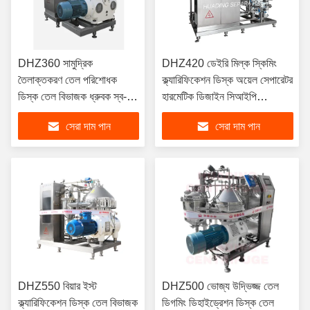
DHZ360 সামুদ্রিক
DHZ420 ডেইরি মিল্ক স্কিমিং
তৈলাক্তকরণ তেল পরিশোধক
ক্ল্যারিফিকেশন ডিস্ক অয়েল সেপারেটর
ডিস্ক তেল বিভাজক ধ্রুবক স্ব-
হারমেটিক ডিজাইন সিআইপি
পরিষ্কার আইএমও সম্মতি 15KW
সামঞ্জস্যপূর্ণ 22KW ফুড গ্রেড
সেরা দাম পান
সেরা দাম পান
DHZ550 বিয়ার ইস্ট
DHZ500 ভোজ্য উদ্ভিজ্জ তেল
ক্ল্যারিফিকেশন ডিস্ক তেল বিভাজক
ডিগমিং ডিহাইড্রেশন ডিস্ক তেল