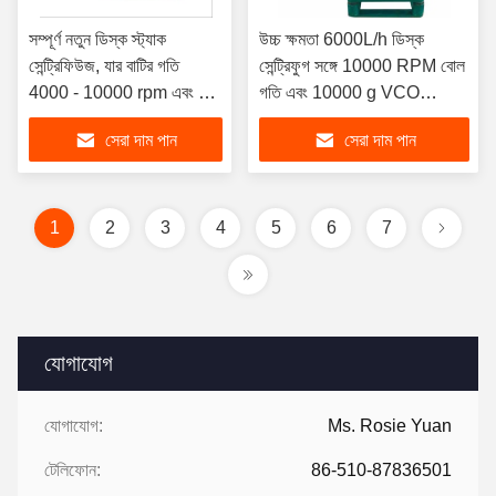
সম্পূর্ণ নতুন ডিস্ক স্ট্যাক
উচ্চ ক্ষমতা 6000L/h ডিস্ক
সেন্ট্রিফিউজ, যার বাটির গতি
সেন্ট্রিফুগ সঙ্গে 10000 RPM বোল
4000 - 10000 rpm এবং >
গতি এবং 10000 g VCO
10,000 g কেন্দ্রাতিগ বল, বাটির
প্রক্রিয়াকরণের জন্য সেন্ট্রিফুগাল
সেরা দাম পান
সেরা দাম পান
আয়তন 8 - 300 L
ফোর্স
1
2
3
4
5
6
7
যোগাযোগ
যোগাযোগ:
Ms. Rosie Yuan
টেলিফোন:
86-510-87836501