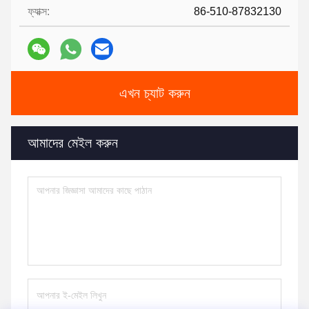
ফ্যাক্স:
86-510-87832130
এখন চ্যাট করুন
আমাদের মেইল ​​করুন