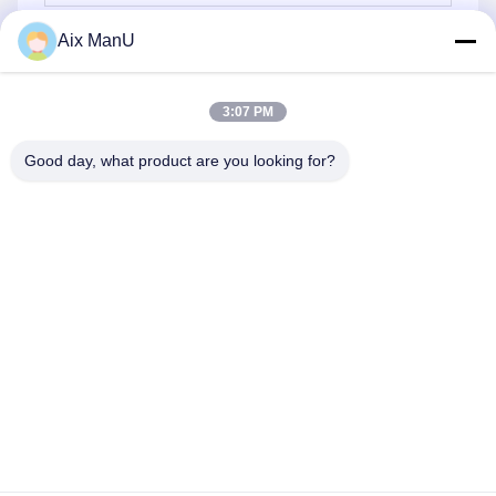
Aix ManU
পাঠান
3:07 PM
Good day, what product are you looking for?
YIXING HUADING MACHINERY CO.,LTD.
info@yxhuading.com
86-510-87836501
NO.888#, YIGAO ROAD, YIXING, JIANGSU P.R.CHINA
চীন ভালো মানের ডিস্ক স্ট্যাক বিভাজক সরবরাহকারী। কপিরাইট © 2021-2026