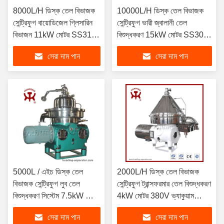
8000L/H ডিস্ক তেল বিভাজক
10000L/H ডিস্ক তেল বিভাজক
সেন্ট্রিফুগ বায়োডিজেল গ্লিসারিন
সেন্ট্রিফুগ ভারী জ্বালানী তেল
বিভাজন 11kW মোটর SS316L
বিশুদ্ধকরণ 15kW মোটর SS304
440V স্বয়ংক্রিয় নিষ্কাশন সঙ্গে
বাটি সামুদ্রিক গ্রেড আইএসও
সেরা দাম পান
সেরা দাম পান
সার্টিফাইড
5000L / এইচ ডিস্ক তেল
2000L/H ডিস্ক তেল বিভাজক
বিভাজক সেন্ট্রিফুগ লুব তেল
সেন্ট্রিফুগ ট্রান্সফরমার তেল বিশুদ্ধকরণ
বিশুদ্ধকরণ সিস্টেম 7.5kW মোটর
4kW মোটর 380V ভ্যাকুয়াম
SS316L বোল 380V 3 ফেজ
ডিহাইড্রেশন মোবাইল কার্ট ডিজাইন
সেরা দাম পান
সেরা দাম পান
ডিজাইন সঙ্গে