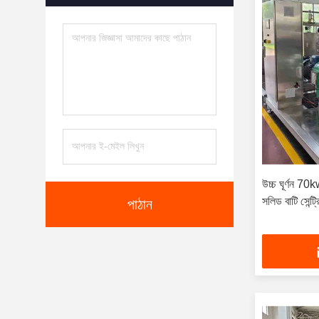
উচ্চ ঘূর্ণন 7
সলিড বাটি সেন্ট
পাঠান