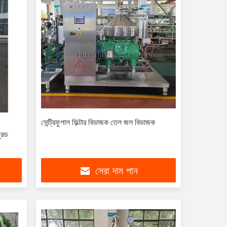
সেন্ট্রিফুগাল ফিল্টার বিভাজক তেল জল বিভাজক
রেড
সেরা দাম পান