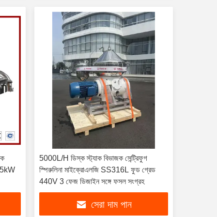
জক
5000L/H ডিস্ক স্ট্যাক বিভাজক সেন্ট্রিফুগ
 1.5kW
স্পিরুলিনা মাইক্রোএলজি SS316L ফুড গ্রেড
440V 3 ফেজ ডিজাইন সঙ্গে ফসল সংগ্রহ
সেরা দাম পান