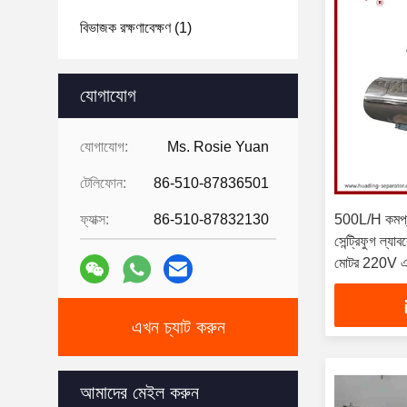
বিভাজক রক্ষণাবেক্ষণ
(1)
যোগাযোগ
যোগাযোগ:
Ms. Rosie Yuan
টেলিফোন:
86-510-87836501
ফ্যাক্স:
86-510-87832130
500L/H কমপ্যাক
সেন্ট্রিফুগ ল্য
মোটর 220V 
এখন চ্যাট করুন
আমাদের মেইল ​​করুন