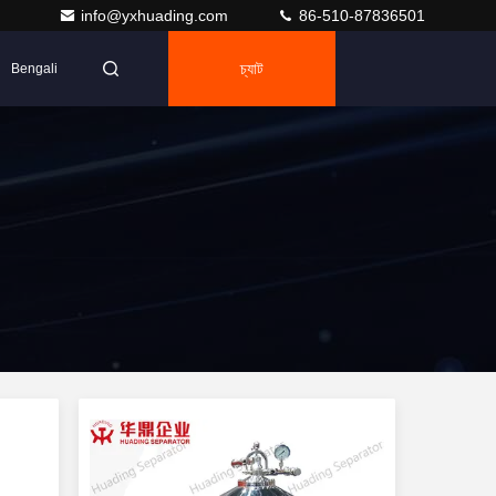
info@yxhuading.com
86-510-87836501
চ্যাট
Bengali