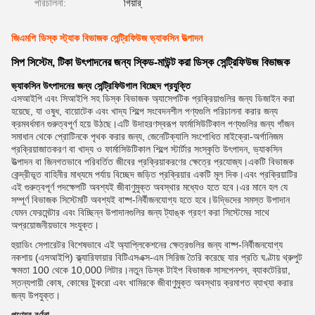
পরিচালনা:
গিয়ার্
জিএমপি ডিস্ক স্ট্যাক বিভাজক সেন্ট্রিফিউজ ভ্যাকসিন উত্পাদন
সিপ সিস্টেম, টিকা উৎপাদনের জন্য স্কিড-মাউন্ট করা ডিস্ক সেন্ট্রিফিউজ বিভাজক
ভ্যাকসিন উৎপাদনের জন্য সেন্ট্রিফিউগাল বিচ্ছেদ প্রযুক্তি
এসআইপি এবং সিআইপি সহ ডিস্ক বিভাজক অ্যাসেপটিক প্রক্রিয়াগুলির জন্য ডিজাইন করা
হয়েছে, যা ওষুধ, বায়োটেক এবং খাদ্য শিল্পে সংবেদনশীল পণ্যগুলি পরিচালনা করার জন্য
ক্রমবর্ধমান গুরুত্বপূর্ণ হয়ে উঠছে।এটি উদাহরণস্বরূপ ফার্মাসিউটিকাল পণ্যগুলির জন্য গাঁজন
সমাধান থেকে প্রোটিনকে পৃথক করার জন্য, জেনেটিক্যালি সংশোধিত মাইক্রো-অর্গানিজম
প্রক্রিয়াজাতকরণ বা খাদ্য ও ফার্মাসিউটিকাল শিল্পে স্টার্টার সংস্কৃতি উৎপাদন, ভ্যাকসিন
উত্পাদন বা জিনগতভাবে পরিবর্তিত জীবের প্রক্রিয়াকরণের ক্ষেত্রে প্রযোজ্য।একটি বিভাজক
কেন্দ্রীভূত বাহিনীর মাধ্যমে পর্যায় বিচ্ছেদ জড়িত প্রক্রিয়ার একটি মূল দিক।এবং প্রক্রিয়াটির
এই গুরুত্বপূর্ণ পদক্ষেপটি অবশ্যই জীবাণুমুক্ত অবস্থার মধ্যেও হতে হবে।এর মানে হল যে
সম্পূর্ণ বিভাজক সিস্টেমটি অবশ্যই বাষ্প-নির্বীজনযোগ্য হতে হবে।উদ্ভিদের সমস্ত উপাদান
যেমন ফেরমেন্টার এবং বিচ্ছিন্ন উপাদানগুলির জন্য ট্যাঙ্ক গ্রহণ করা সিস্টেমের সাথে
অপ্রয়োজনীয়ভাবে সংযুক্ত।
হুয়াডিং সেপারেটর বিশেষভাবে এই অ্যাপ্লিকেশনের ক্ষেত্রগুলির জন্য বাষ্প-নির্বীজনযোগ্য
নকশায় (এসআইপি) ক্ল্যারিফায়ার বিটিএসএক্স-এম সিরিজ তৈরি করেছে যার প্রতি ঘণ্টায় থ্রুপুট
ক্ষমতা 100 থেকে 10,000 লিটার।নতুন ডিস্ক টাইপ বিভাজক সাসপেনশন, ব্যাকটেরিয়া,
স্তন্যপায়ী কোষ, কোষের টুকরো এবং খামিরকে জীবাণুমুক্ত অবস্থায় ক্রমাগত ব্যাখ্যা করার
জন্য উপযুক্ত।