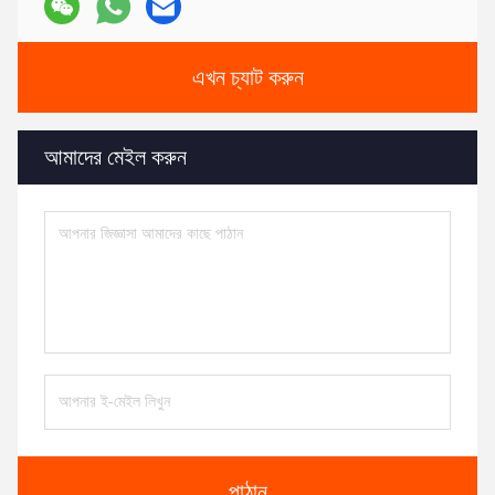
এখন চ্যাট করুন
আমাদের মেইল ​​করুন
পাঠান