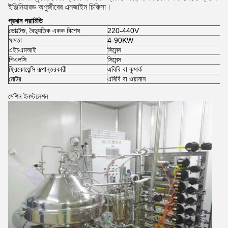
ইঞ্জিনিয়ারড অণুজীবের এনজাইম চিকিত্সা।
প্রধান পরামিতি
ভোল্টেজ, বৈদ্যুতিক একক বিশেষ
220-440V
ক্ষমতা
4-90KW
এইচএমআই
সিমেন্স
পিএলসি
সিমেন্স
ফ্রিকোয়েন্সি রূপান্তরকারী
এবিবি বা কুমার্ক
মোটর
এবিবি বা ওয়ানান
মেশিন ইনস্টলেশন