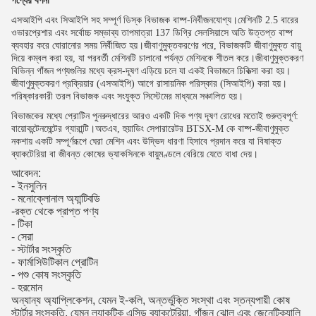
পণ্যের বর্ণনা
এসআইপি এবং সিআইপি সহ সম্পূর্ণ ডিস্ক বিভাজক বাষ্প-নির্বীজনযোগ্য।মেশিনটি 2.5 বারের
ওভারপ্রেশার এবং সর্বোচ্চ সম্ভাব্য তাপমাত্রা 137 ডিগ্রি সেলসিয়াসে অতি উত্তপ্ত বাষ্প
ব্যবহার করে ঘোরানোর সময় নির্বীজিত হয়।জীবাণুমুক্তকরণের পরে, বিভাজকটি জীবাণুমুক্ত বায়ু
দিয়ে কম্বল করা হয়, যা পরবর্তী মেশিনটি চালানো পর্যন্ত মেশিনকে শীতল করে।জীবাণুমুক্তকরণ
বিভিন্ন গাঁজন পণ্যগুলির মধ্যে ক্রস-দূষণ এড়িয়ে চলে যা একই বিভাজনে চিকিত্সা করা হয়।
জীবাণুমুক্তকরণ প্রক্রিয়ার (এসআইপি) আগে রাসায়নিক পরিস্কার (সিআইপি) করা হয়।
পরিষ্কারকারী তরল বিভাজক এবং সংযুক্ত সিস্টেমের মাধ্যমে সঞ্চালিত হয়।
বিভাজকের মধ্যে প্রোটিন পুনরুদ্ধারের আরও একটি দিক পণ্য দূষণ রোধের মতোই গুরুত্বপূর্ণ:
বায়োকন্টেনমেন্টের গ্যারান্টি।অতএব, হুয়াডিং সেপারারেটর BTSX-M কে বাষ্প-জীবাণুমুক্ত
নকশায় একটি সম্পূর্ণরূপে ঘেরা মেশিন এবং উদ্ভিদ ধারণা হিসাবে প্রদান করে যা বিষাক্ত
ব্যাকটেরিয়া বা জীবন্ত কোষের ভ্যাকসিনকে বায়ুমণ্ডলে বেরিয়ে যেতে বাধা দেয়।
আবেদন:
- ইনসুলিন
- মনোক্লোনাল অ্যান্টিবডি
-রক্ত থেকে প্রাপ্ত পণ্য
- টিকা
- সেরা
- স্টার্টার সংস্কৃতি
- ফার্মাসিউটিকাল প্রোটিন
- পশু কোষ সংস্কৃতি
- হরমোন
অন্যান্য অ্যাপ্লিকেশন, যেমন ই-কলি, অন্তর্ভুক্তি সংস্থা এবং স্তন্যপায়ী কোষ
স্টার্টার সংস্কৃতি, যেমন ল্যাকটিক এসিড ব্যাকটেরিয়া, গাঁজন ঝোল এবং জেনেটিক্যালি