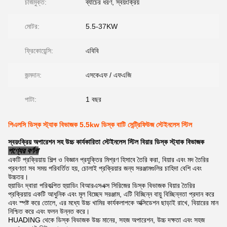
চার্জমুক্ত:
ব্যাচের ধরণ, স্বয়ংক্রিয়
মোটর:
5.5-37KW
ফ্রিকোয়েন্সি:
এবিবি
জন্মদান:
এসকেএফ / এফএজি
পাটা:
1 বছর
পিএলসি ডিস্ক স্ট্যাক বিভাজক 5.5kw ডিস্ক বাটি সেন্ট্রিফিউজ স্টেইনলেস স্টিল
স্বয়ংক্রিয় অপারেশন সহ উচ্চ কার্যকারিতা স্টেইনলেস স্টিল বিয়ার ডিস্ক স্ট্যাক বিভাজক
পণ্যের বর্ণনা
একটি প্রক্রিয়ায় শিল্প ও বিজ্ঞান প্রযুক্তির মিশ্রণ হিসাবে তৈরি করা, বিয়ার এবং মদ তৈরির
প্রবণতা সব সময় পরিবর্তিত হয়, চোলাই প্রক্রিয়ার জন্য সরঞ্জামগুলির চাহিদা বেশি এবং
উচ্চতর।
হুয়াডিং দ্বারা পরিকল্পিত হুয়াডিং বিআরএসএক্স সিরিজের ডিস্ক বিভাজক বিয়ার তৈরির
প্রক্রিয়ায় একটি আধুনিক এবং মূল বিচ্ছেদ সরঞ্জাম, এটি বিচ্ছিন্ন বায়ু বিচ্ছিন্নতা প্রদান করে
এবং স্পষ্ট করে তোলে, এর মধ্যে উচ্চ খামির কার্যকলাপকে অক্সিডেশন ছাড়াই রাখে, বিয়ারের মান
নিশ্চিত করে এবং ফলন উন্নত করে।
HUADING থেকে ডিস্ক বিভাজক উচ্চ মানের, সহজ অপারেশন, উচ্চ দক্ষতা এবং সহজ