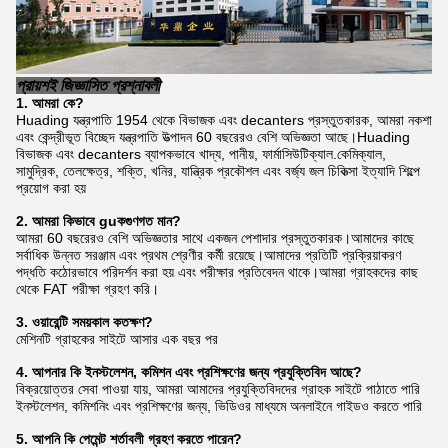
প্রায়শই জিজ্ঞাসিত প্রশ্নাবলী
1. আমরা কে?
Huading যন্ত্রপাতি 1954 থেকে বিভাজক এবং decanters প্রস্তুতকারক, আমরা নকশা
এবং কেন্দ্রীভূত বিচ্ছেদ যন্ত্রপাতি উত্পাদন 60 বছরেরও বেশি অভিজ্ঞতা আছে।Huading
বিভাজক এবং decanters ব্যাপকভাবে খাদ্য, পানীয়, ফার্মাসিউটিক্যাল.কেমিক্যাল,
সামুদ্রিক, তেলক্ষেত্র, শক্তি, খনির, যান্ত্রিক প্রকৌশল এবং বর্জ্য জল চিকিত্সা ইত্যাদি শিল্পে
প্রয়োগ করা হয়
2. আমরা কিভাবে gu
ক
গুণগত মান?
আমরা 60 বছরেরও বেশি অভিজ্ঞতার সাথে একজন পেশাদার প্রস্তুতকারক।আমাদের কাছে
সর্বাধিক উন্নত সরঞ্জাম এবং প্রথম শ্রেণীর কর্মী রয়েছে।আমাদের প্রতিটি প্রক্রিয়াকরণ
পদ্ধতি কঠোরভাবে পরিদর্শন করা হয় এবং পরীক্ষার প্রতিবেদন থাকে।আমরা গ্রাহকদের কাছ
থেকে FAT পরীক্ষা গ্রহণ করি।
3. ওয়ারেন্টি সময়কাল কতক্ষণ?
মেশিনটি গ্রাহকের সাইটে আসার এক বছর পর
4. আপনার কি ইনস্টলেশন, কমিশন এবং প্রশিক্ষণের জন্য প্রযুক্তিবিদ আছে?
বিক্রয়োত্তর সেবা পাওয়া যায়, আমরা আমাদের প্রযুক্তিবিদদের গ্রাহক সাইটে পাঠাতে পারি
ইনস্টলেশন, কমিশনিং এবং প্রশিক্ষণের জন্য, ভিডিওর মাধ্যমে অনলাইনে গাইডও করতে পারি
5. আপনি কি পেমেন্ট শর্তাবলী গ্রহণ করতে পারেন?