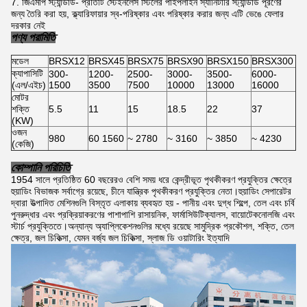
জিএমপি স্ট্যান্ডার্ড- প্রতিটি স্টেইনলেস স্টিলের পাইপলাইন স্যানিটারি স্ট্যান্ডার্ড পূরণের
জন্য তৈরি করা হয়, ক্ল্যারিফায়ার স্ব-পরিষ্কার এবং পরিষ্কার করার জন্য এটি ভেঙে ফেলার
দরকার নেই
পণ্য পরামিতি
মডেল
BRSX12
BRSX45
BRSX75
BRSX90
BRSX150
BRSX300
ক্যাপাসিটি
300-
1200-
2500-
3000-
3500-
6000-
(এল/এইচ)
1500
3500
7500
10000
13000
16000
মোটর
শক্তি
5.5
11
15
18.5
22
37
(KW)
ওজন
980
60 1560
~ 2780
~ 3160
~ 3850
~ 4230
(কেজি)
কোম্পানি পরিচিতি
1954 সালে প্রতিষ্ঠিত 60 বছরেরও বেশি সময় ধরে কেন্দ্রীভূত পৃথকীকরণ প্রযুক্তির ক্ষেত্রে
হুয়াডিং বিভাজক সর্বাগ্রে রয়েছে, চীনে যান্ত্রিক পৃথকীকরণ প্রযুক্তির নেতা।হুয়াডিং সেপারেটর
দ্বারা উত্পাদিত মেশিনগুলি বিস্তৃত এলাকায় ব্যবহৃত হয় - পানীয় এবং দুগ্ধ শিল্পে, তেল এবং চর্বি
পুনরুদ্ধার এবং প্রক্রিয়াকরণের পাশাপাশি রাসায়নিক, ফার্মাসিউটিক্যালস, বায়োটেকনোলজি এবং
স্টার্চ প্রযুক্তিতে।অন্যান্য অ্যাপ্লিকেশনগুলির মধ্যে রয়েছে সামুদ্রিক প্রকৌশল, শক্তি, তেল
ক্ষেত্র, জল চিকিত্সা, যেমন বর্জ্য জল চিকিত্সা, স্লাজ ডি ওয়াটারিং ইত্যাদি