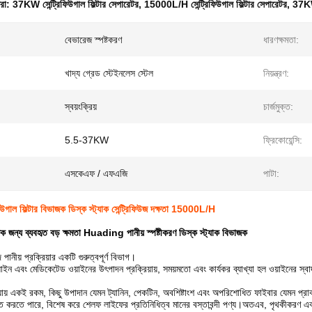
ধরা:
37KW সেন্ট্রিফিউগাল ফিল্টার সেপারেটর
,
15000L/H সেন্ট্রিফিউগাল ফিল্টার সেপারেটর
,
37KW 
বেভারেজ স্পষ্টকরণ
ধারণক্ষমতা:
খাদ্য গ্রেড স্টেইনলেস স্টেল
নিয়ন্ত্রণ:
স্বয়ংক্রিয়
চার্জমুক্ত:
5.5-37KW
ফ্রিকোয়েন্সি:
এসকেএফ / এফএজি
পাটা:
উগাল ফিল্টার বিভাজক ডিস্ক স্ট্যাক সেন্ট্রিফিউজ দক্ষতা 15000L/H
 জন্য ব্যবহৃত বড় ক্ষমতা Huading পানীয় স্পষ্টীকরণ ডিস্ক স্ট্যাক বিভাজক
পানীয় প্রক্রিয়ার একটি গুরুত্বপূর্ণ বিভাগ।
াইন এবং মেডিকেটেড ওয়াইনের উৎপাদন প্রক্রিয়ায়, সময়মতো এবং কার্যকর ব্যাখ্যা হল ওয়াইনের স্বা
়ায় একই রকম, কিছু উপাদান যেমন ট্যানিন, পেকটিন, অবশিষ্টাংশ এবং অপরিশোধিত ফাইবার যেমন প্রাক-
ত করতে পারে, বিশেষ করে শেলফ লাইফের প্রতিনিধিত্ব মানের বস্তাবন্দী পণ্য।অতএব, পৃথকীকরণ এবং স্পষ