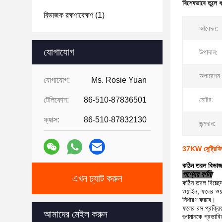
বিশেষভাবে তুলে 
বিভাজক রক্ষণাবেক্ষণ
(1)
আবেদন:
যোগাযোগ
উপাদান:
অপারেশন:
যোগাযোগ:
Ms. Rosie Yuan
টেলিফোন:
86-510-87836501
মোটর:
ফ্যাক্স:
86-510-87832130
জন্মদান:
37KW সেন্ট্রিফি
কঠিন তরল বিভাজক
পণ্যের বর্ণনা
এখন চ্যাট করুন
কঠিন তরল বিচ্ছেদ 
ওয়াইন, ফলের ওয়
নির্ধারণ করবে।
ফলের রস প্রক্রিয
আমাদের মেইল ​​করুন
গুণমানকে প্রভাবি