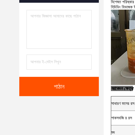
বিশেষত পরিষ্কা
হিউডিং বিভাজক উপর
পাঠান
আবেদন ক্ষেত্র
সাধারণ ফলের রস
শাকসবজি র রস
মদ