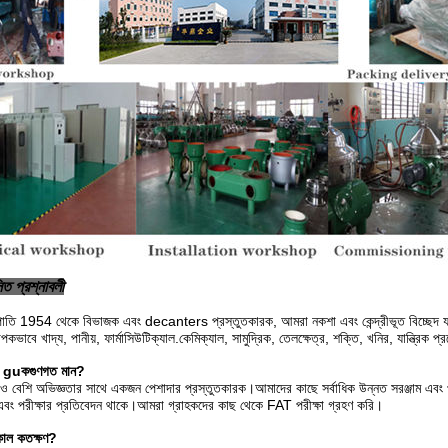
িত প্রশ্নাবলী
পাতি 1954 থেকে বিভাজক এবং decanters প্রস্তুতকারক, আমরা নকশা এবং কেন্দ্রীভূত বিচ্ছেদ 
াবে খাদ্য, পানীয়, ফার্মাসিউটিক্যাল.কেমিক্যাল, সামুদ্রিক, তেলক্ষেত্র, শক্তি, খনির, যান্ত্রিক প্রক
া gu
ক
গুণগত মান?
বেশি অভিজ্ঞতার সাথে একজন পেশাদার প্রস্তুতকারক।আমাদের কাছে সর্বাধিক উন্নত সরঞ্জাম এবং প্র
় এবং পরীক্ষার প্রতিবেদন থাকে।আমরা গ্রাহকদের কাছ থেকে FAT পরীক্ষা গ্রহণ করি।
য়কাল কতক্ষণ?