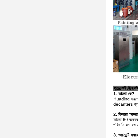
প্রায়শই জিজ্ঞাস
1. আমরা কে?
Huading যন্ত্র
decanters ব্যাপকভ
2. কিভাবে আমর
আমরা 60 বছরেরও 
পরিদর্শন করা হয
3. ওয়ারেন্টি সম