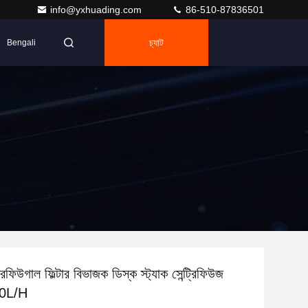
info@yxhuading.com
86-510-87836501
চ্যাট
Bengali
িফিউগাল ফিল্টার বিভাজক ডিস্ক স্ট্যাক সেন্ট্রিফিউজ
00L/H