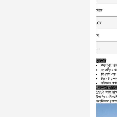
বিয়ার
কফি
চা
...
সুবিধাদি
উচ্চ ঘূর্ণন গ
স্বয়ংক্রিয় 
পিএলসি এবং ফ্র
স্ক্রিন টাচ
পরিষ্কার করা
কোম্পানি পরিচি
1954 সালে প্রতিষ্
উত্পাদিত মেশিনগুল
প্রযুক্তিতে।অন্যা