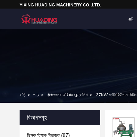
YIXING HUADING MACHINERY CO.,LTD.
বাড়ি
বাড়ি
>
পণ্য
>
শিল্পক্ষেত্রে অবিরাম কেন্দ্রাতিগ
>
37KW সেন্ট্রিফিউগাল ফিল্টা
বিভাগসমূহ
ডিস্ক স্ট্যাক বিভাজক
(87)