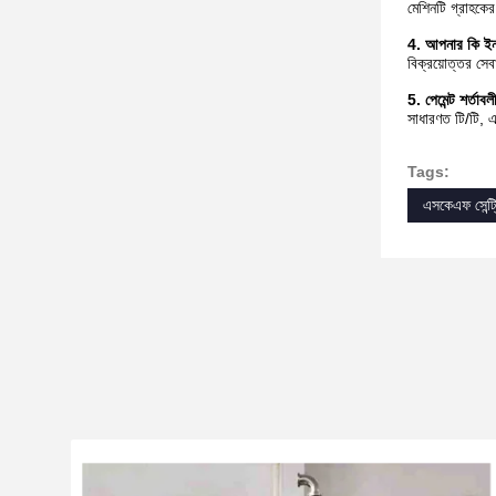
মেশিনটি গ্রাহক
4. আপনার কি ইনস
বিক্রয়োত্তর সেব
5. পেমেন্ট শর্ত
সাধারণত টি/টি, এল
Tags:
এসকেএফ সেন্ট্