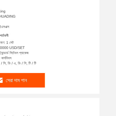
xing
ম: HUADING
ইএসএক্স
শর্তাবলী
িমাণ: 1 সেট
-200000 USD/SET
্যান্ডার্ড সিটেবল প্যাকেজ
কার্যদিবস
/ সি, ডি / এ, ডি / পি, টি / টি
সেরা দাম পান