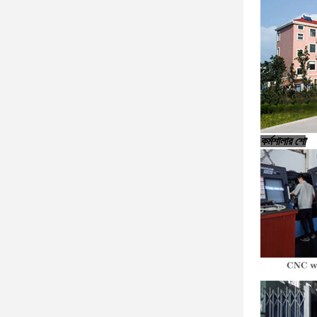
কর্মশালার শো