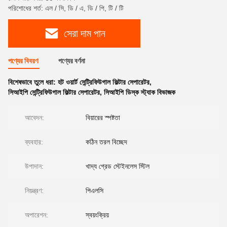
পরিশোধের শর্ত: এল / সি, ডি / এ, ডি / পি, টি / টি
সেরা দাম পান
পণ্যের বিবরণ
পণ্যের বর্ণনা
বিশেষভাবে তুলে ধরা:
হট ওয়ার্ট সেন্ট্রিফিউগাল ফিল্টার সেপারেটর
,
সিআইপি সেন্ট্রিফিউগাল ফিল্টার সেপারেটর
,
সিআইপি ডিস্ক স্ট্যাক বিভাজক
আবেদন:
বিয়ারের স্পষ্টতা
ব্যবহার:
কঠিন তরল বিচ্ছেদ
উপাদান:
খাদ্য গ্রেড স্টেইনলেস স্টিল
নিয়ন্ত্রণ:
পিএলসি
অপারেশন:
স্বয়ংক্রিয়