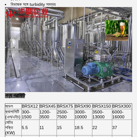
বিভাজক সঙ্গে turbidity সমন্বয়
পণ্য পরামিতি
মডেল
BRSX12
BRSX45
BRSX75
BRSX90
BRSX150
BRSX300
ক্যাপাসিটি
300-
1200-
2500-
3000-
3500-
6000-
(এল/এইচ)
1500
3500
7500
10000
13000
16000
মোটর
শক্তি
5.5
11
15
18.5
22
37
(KW)