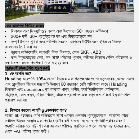
কেন আমাদের নির্বাচন করেছে
বিভাজক এবং ডিক্যান্টারের নকশা এবং উৎপাদনে 60+ বছরের অভিজ্ঞতা
200+ কর্মী, 30+ প্রযুক্তিগত দল এবং বিক্রয়োত্তর দল
সম্পূর্ণ উত্পাদন সুবিধা এবং পরীক্ষার সরঞ্জাম, মেশিনের 90% অংশ হুডিংয়ের নিজস্ব
কারখানায় তৈরি করা হয়
প্রধান আউটসোর্সিং অংশগুলি বিশ্ব বিখ্যাত, যেমন SKF, , ABB
ভাল বিক্রয়োত্তর সেবা, অন-সাইট পরিষেবা প্রদান, কর্মীদের কিভাবে মেশিন পরিচালনা ও
রক্ষণাবেক্ষণ করতে প্রশিক্ষণ দিতে সাহায্য করে
প্রায়শই জিজ্ঞাসিত প্রশ্নাবলী
1. কে
আপনি
হয়?
Huading যন্ত্রপাতি 1954 থেকে বিভাজক এবং decanters প্রস্তুতকারক, আমরা নকশা
এবং কেন্দ্রীভূত বিচ্ছেদ যন্ত্রপাতি উত্পাদন 60 বছরেরও বেশি অভিজ্ঞতা আছে।Huading
বিভাজক এবং decanters ব্যাপকভাবে খাদ্য, পানীয়, ফার্মাসিউটিক্যাল.কেমিক্যাল,
সামুদ্রিক, তেলক্ষেত্র, শক্তি, খনির, যান্ত্রিক প্রকৌশল এবং বর্জ্য জল চিকিত্সা ইত্যাদি শিল্পে
প্রয়োগ করা হয়
2. কিভাবে করবেন
আপনি
gu
ক
গুণগত মান?
আমরা 60 বছরেরও বেশি অভিজ্ঞতার সাথে একজন পেশাদার প্রস্তুতকারক।আমাদের কাছে
সর্বাধিক উন্নত সরঞ্জাম এবং প্রথম শ্রেণীর কর্মী রয়েছে।আমাদের প্রতিটি প্রক্রিয়াকরণ
পদ্ধতি কঠোরভাবে পরিদর্শন করা হয় এবং পরীক্ষার প্রতিবেদন থাকে।আমরা গ্রাহকদের কাছ
থেকে FAT পরীক্ষা গ্রহণ করি।