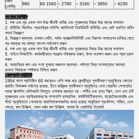
ওজন
980
60 1560
~ 2780
~ 3160
~ 3850
~ 4230
(কেজি)
পণ্যের বৈশিষ্ট্য
দক্ষ এবং মৃদু একক পাস উচ্চ জীবনী খামির এবং পুনরুদ্ধার বিয়ার উচ্চ মানের ফলাফল
মনিটরিং সিস্টেম- স্বয়ংক্রিয় পাইপিং আউটলেট টারবিডিটি মনিটরিং এবং মোট স্থগিত কঠিন
পদার্থ নিয়ন্ত্রণ
নিয়ন্ত্রণ ব্যবস্থা- চলমান সেটিং, সর্বদা অ্যাক্সেসিবিলিটি এবং নিরাপদ অপারেশন চালিয়ে যেতে
স্ব-সমন্বয় সহ সমস্ত ফাংশন পর্যবেক্ষণ করুন
দক্ষ এবং মৃদু একক পাস উচ্চ জীবনী খামির এবং পুনরুদ্ধার বিয়ার উচ্চ মানের ফলাফল
লাইনে সিআইপি- কার্যকরীভাবে সরঞ্জাম পরিষ্কার করুন, উৎস সংরক্ষণ করুন এবং শ্রম হ্রাস
করুন
স্বয়ংক্রিয় জল এবং পণ্য পুনরায় সঞ্চালন ব্যবস্থা- পর্যাপ্ত নিম্ন তাপমাত্রার অবস্থা
রাখতে বিয়ারকে স্পষ্টকরে নিশ্চিত করুন
কোম্পানি পরিচিতি
1954 সালে প্রতিষ্ঠিত 60 বছরেরও বেশি সময় ধরে কেন্দ্রীভূত পৃথকীকরণ প্রযুক্তির ক্ষেত্রে
হুয়াডিং বিভাজক সর্বাগ্রে রয়েছে, চীনে যান্ত্রিক পৃথকীকরণ প্রযুক্তির নেতা।হুয়াডিং সেপারেটর
দ্বারা উত্পাদিত মেশিনগুলি বিস্তৃত এলাকায় ব্যবহৃত হয় - পানীয় এবং দুগ্ধ শিল্পে, তেল এবং চর্বি
পুনরুদ্ধার এবং প্রক্রিয়াকরণের পাশাপাশি রাসায়নিক, ফার্মাসিউটিক্যালস, বায়োটেকনোলজি এবং
স্টার্চ প্রযুক্তিতে।অন্যান্য অ্যাপ্লিকেশনগুলির মধ্যে রয়েছে সামুদ্রিক প্রকৌশল, শক্তি, তেল
ক্ষেত্র, জল চিকিত্সা, যেমন বর্জ্য জল চিকিত্সা, স্লাজ ডি ওয়াটারিং ইত্যাদি