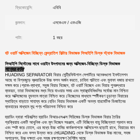
ফ্রিকোয়েন্সি:
এবিবি
জন্মদান:
এসকেএফ / এফএজি
পাটা:
1 বছর
হট ওয়ার্ট অক্সিজেন বিচ্ছিন্ন কেন্দ্রাতিগ ফিল্টার বিভাজক সিআইপি ডিস্ক স্ট্যাক বিভাজক
সিআইপি সিস্টেমের সাথে ওয়াইন উৎপাদনের জন্য অক্সিজেন-বিচ্ছিন্ন ডিস্ক বিভাজক
পণ্যের বর্ণনা
HUADING SEPARATOR বিয়ার সেন্ট্রিফিউগাল সেপার্টারে অনেকগুলো ইনস্টলেশন
আছে যা বিশ্বজুড়ে ব্রুয়ারিকে উচ্চ ফলন অর্জন করতে, চাহিদা পাল্টাতে এবং মুনাফা বজায় রাখতে
সক্ষম করে।প্রাক-ব্যাখ্যা, সবুজ বিয়ার বিচ্ছেদ, হট ওয়ার্ট বিচ্ছেদ এবং বিয়ার পুনরুদ্ধারে
ব্যবহৃত, তারা বিভাজকের মধ্য দিয়ে যাওয়ার সময় এবং স্বাস্থ্যবিধিগুলির সর্বোচ্চ মান নিশ্চিত
করে অক্সিজেনের ন্যূনতম মাত্রা নিশ্চিত করে।বিচ্ছেদের মাধ্যমে স্পষ্টীকরণ চূড়ান্ত বিয়ারের
স্থায়িত্ব বাড়াতে সাহায্য করে।হুডিং বিয়ার বিভাজক একটি অনন্য হারমেটিক ডিজাইনের
ব্যবহারের মাধ্যমে মৃদু পণ্য পরিচালনা নিশ্চিত করে
হুয়াডিং দ্বারা পরিকল্পিত হুয়াডিং বিআরএসএক্স সিরিজের ডিস্ক বিভাজক বিয়ার তৈরির
প্রক্রিয়ায় একটি আধুনিক এবং মূল বিচ্ছেদ সরঞ্জাম, এটি বিচ্ছিন্ন বায়ু বিচ্ছিন্নতা প্রদান করে
এবং স্পষ্ট করে তোলে, এর মধ্যে উচ্চ খামির কার্যকলাপকে অক্সিডেশন ছাড়াই রাখে, বিয়ারের মান
নিশ্চিত করে এবং ফলন উন্নত করে।HUADING থেকে ডিস্ক বিভাজক উচ্চ মানের, সহজ
অপারেশন, উচ্চ দক্ষতা এবং সহজ রক্ষণাবেক্ষণ বৈশিষ্ট্য আছে