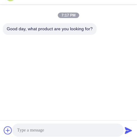
সেরা দাম পান
সেরা দাম পান
7:17 PM
Good day, what product are you looking for?
YIXING HUADING MACHINERY CO.,LTD.
info@yxhuading.com
86-510-87836501
NO.888#, YIGAO ROAD, YIXING, JIANGSU P.R.CHINA
চীন ভালো মানের ডিস্ক স্ট্যাক বিভাজক সরবরাহকারী। কপিরাইট © 2021-2026
YIXING HUADING MACHINERY CO.,LTD. . সমস্ত অধিকার
সংরক্ষিত.