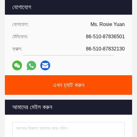
যোগাযোগ
যোগাযোগ:
Ms. Rosie Yuan
টেলিফোন:
86-510-87836501
ফ্যাক্স:
86-510-87832130
এখন চ্যাট করুন
আমাদের মেইল ​​করুন