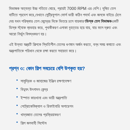
বিভাজক অত্যন্ত উচ্চ গতিতে ঘোরে, প্রায়ই 7000 RPM এর বেশি। দূষিত তেল
বাটিতে প্রবেশ করে,যেখানে সেন্ট্রিফুগাল ফোর্স ভারী কঠিন পদার্থ এবং জলকে বাইরে ঠেলে
দেয় যখন পরিষ্কার তেল কেন্দ্রের দিকে ভিতরে চলে যায়কারণ
ডিস্ক তেল বিভাজক
একটি
ডিস্ক স্ট্যাক ব্যবহার করে, পৃথকীকরণ এলাকা বৃহত্তর হয়ে যায়, যার ফলে দ্রুত এবং
আরো নির্ভুল বিশুদ্ধকরণ হয়।
এই উন্নত যন্ত্রটি শিল্পকে স্থিতিশীল তেলের গুণমান অর্জন করতে, বন্ধ সময় কমাতে এবং
যন্ত্রপাতিকে পরিধান থেকে রক্ষা করতে সহায়তা করে।
প্রশ্ন ৩: কোন শিল্প সবচেয়ে বেশি উপকৃত হয়?
সামুদ্রিক ও জাহাজের ইঞ্জিন রক্ষণাবেক্ষণ
বিদ্যুৎ উৎপাদন কেন্দ্র
ইস্পাত কারখানা এবং ভারী যন্ত্রপাতি
পেট্রোকেমিক্যাল ও রিফাইনারি অপারেশন
খাদ্যজাত তেলের প্রক্রিয়াকরণ
শিল্প জলবাহী সিস্টেম