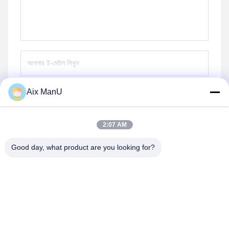
Aix ManU
পাঠান
2:07 AM
Good day, what product are you looking for?
YIXING HUADING MACHINERY CO.,LTD.
info@yxhuading.com
86-510-87836501