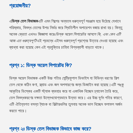
প্রয়োজনীয়?
এ
ডিস্ক তেল বিভাজক
এটি এমন শিল্পের অন্যতম গুরুত্বপূর্ণ সরঞ্জাম হয়ে উঠেছে যেখানে
পরিষ্কার, বিশুদ্ধ তেলের উপর নির্ভর করে স্থিতিশীল অপারেশন বজায় রাখা হয়। কিন্তু
অনেক ক্রেতা এখনও জিজ্ঞাসা করেঃ
ডিস্ক অয়েল সিপারেটর আসলে কি, এবং কেন এটি
আজ এত গুরুত্বপূর্ণ?
এই প্রবন্ধে এইসব গুরুত্বপূর্ণ প্রশ্নের উত্তর দেওয়া হয়েছে এবং
ব্যাখ্যা করা হয়েছে কেন এই প্রযুক্তির চাহিদা বিশ্বব্যাপী বাড়তে থাকে।
প্রশ্ন ১: ডিস্ক অয়েল সিপারেটর কি?
ডিস্ক অয়েল বিভাজক একটি উচ্চ গতির সেন্ট্রিফুগাল ডিভাইস যা বিভিন্ন ধরণের শিল্প
তেল থেকে কঠিন কণা, স্ল্যাড এবং জল অপসারণের জন্য ডিজাইন করা হয়েছে।এটি শঙ্কু
আকৃতির ডিস্কের একটি স্ট্যাক ব্যবহার করে যা একাধিক বিচ্ছেদ চ্যানেল তৈরি করে,
তেল বিশুদ্ধকরণের দক্ষতা উল্লেখযোগ্যভাবে উন্নত করে। এর উচ্চ ঘূর্ণন গতির কারণে,
এটি ঐতিহ্যগত বসন্ত ট্যাংক বা ফিল্টারগুলির তুলনায় অনেক ভাল বিচ্ছেদ ফলাফল অর্জন
করতে পারে।
প্রশ্ন ২ঃ ডিস্ক তেল বিভাজক কিভাবে কাজ করে?