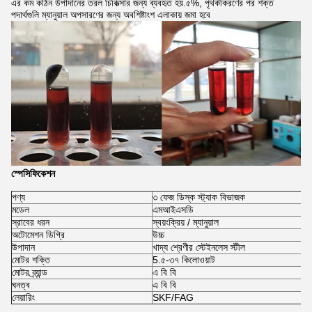
এর কম কঠিন উপাদানের তরল চিকিত্সার জন্য ব্যবহৃত হয়.৫%, পৃথকীকরণের পর শক্ত
পদার্থগুলি ম্যানুয়াল অপসারণের জন্য অবশিষ্টাংশ এলাকায় জমা হবে
স্পেসিফিকেশন
পণ্য
৩ ফেজ ডিস্ক স্ট্যাক বিভাজক
মডেল
এমআইএসডি
স্রাবের ধরন
স্বয়ংক্রিয় / ম্যানুয়াল
অটোমেশন ডিগ্রি
উচ্চ
উপাদান
খাদ্য শ্রেণীর স্টেইনলেস স্টীল
মোটর শক্তি
5.৫-৩৭ কিলোওয়াট
মোটর ব্র্যান্ড
এ বি বি
ঘনত্ব
এ বি বি
লেয়ারিং
SKF/FAG