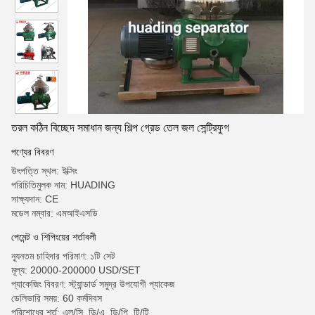
তরল কঠিন বিচ্ছেদ সমাধান জন্য শিল্প গ্রেড তেল জল সেন্ট্রিফুগ
পণ্যের বিবরণ
উৎপত্তি স্থল: ইক্সিং
পরিচিতিমুলক নাম: HUADING
সাক্ষ্যদান: CE
মডেল নম্বার: এমআইএসডি
পেমেন্ট ও শিপিংয়ের শর্তাবলী
ন্যূনতম চাহিদার পরিমাণ: ১টি সেট
মূল্য: 20000-200000 USD/SET
প্যাকেজিং বিবরণ: স্ট্যান্ডার্ড সমুদ্র উপযোগী প্যাকেজ
ডেলিভারি সময়: 60 কর্মদিবস
পরিশোধের শর্ত: এল/সি, ডি/এ, ডি/পি, টি/টি