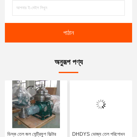
পাঠান
অনুরূপ পণ্য
ডিস্ক তেল জল সেন্ট্রিফুগ ফিল্টার
DHDYS ভোজ্য তেল পরিশোধন