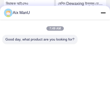
বিভাজক আইএসও
মেশিন Dewaxing উল্লম্ব তেল
বিভাজক
Aix ManU
সেরা দাম পান
সেরা দাম পান
7:49 AM
Good day, what product are you looking for?
YIXING HUADING MACHINERY CO.,LTD.
info@yxhuading.com
86-510-87836501
NO.888#, YIGAO ROAD, YIXING, JIANGSU P.R.CHINA