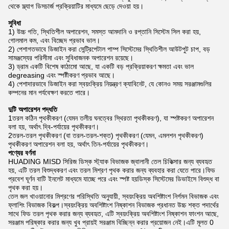
থেকে স্ল্যাগ ডিসচার্জ প্রক্রিয়াটির মাধ্যমে ছেড়ে দেওয়া হয়।
সুবিধা
1) উচ্চ গতি, স্থিতিশীল অপারেশন, সমস্ত আমদানি ও রপ্তানি সিস্টেম সিল করা হয়,
গোলমাল কম, এবং বিচ্ছেদ প্রভাব ভাল।
2) পেশাগতভাবে ডিজাইন করা সেন্ট্রিপেটাল পাম্প সিস্টেমের স্থিতিশীল আউটপুট চাপ, বড়
সামঞ্জস্যের পরিসীমা এবং সুবিধাজনক অপারেশন রয়েছে।
3) ড্রাম একটি বিশেষ কাঠামো আছে, যা একটি বড় প্রক্রিয়াকরণ ক্ষমতা এবং ভাল
degreasing এবং স্পষ্টীকরণ প্রভাব আছে।
4) পেশাদারভাবে ডিজাইন করা স্বয়ংক্রিয় নিয়ন্ত্রণ ক্যাবিনেট, যে কোনও সময় সরঞ্জামগুলির
কম্পনের মান পর্যবেক্ষণ করতে পারে।
দুটি অপারেশন পদ্ধতি
1তরল কঠিন পৃথকীকরণ (যেমন তলীয় ঘনত্বের স্থিরতা পৃথকীকরণ), যা স্পষ্টকরণ অপারেশন
বলা হয়, অর্থাৎ দ্বি-পর্যায়ের পৃথকীকরণ।
2তরল-তরল পৃথকীকরণ (বা তরল-তরল-শক্ত) পৃথকীকরণ (যেমন, এমলশন পৃথকীকরণ)
পৃথকীকরণ অপারেশন বলা হয়, অর্থাৎ তিন-পর্যায়ের পৃথকীকরণ।
পণ্যের বর্ণনা
HUADING MISD সিরিজ ডিস্ক স্ট্যাক বিভাজক জ্বালানী তেল চিকিত্সার জন্য ব্যবহৃত
হয়, এটি তরল বিশুদ্ধকরণ এবং তরল মিশ্রণ পৃথক করার জন্য ব্যবহার করা যেতে পারে।ফিড
প্রবেশ ঘূর্ণন বাটি ইনলেট মাধ্যমে যাচ্ছে পরে এবং স্পষ্ট হয়ডিস্ক সিস্টেমের ডিভাইসে বিশুদ্ধ বা
পৃথক করা হয়।
তেল জল খাওয়ানোর মিশ্রণের পরিস্থিতি অনুযায়ী, স্বয়ংক্রিয় অবশিষ্টাংশ নির্গমন বিভাজক এবং
ফ্লাশিং বিভাজক বিকল্প।স্বয়ংক্রিয় অবশিষ্টাংশ নিষ্কাশন বিভাজক প্রধানত উচ্চ শক্ত পদার্থের
সাথে ফিড তরল পৃথক করার জন্য ব্যবহৃত, এটি স্বয়ংক্রিয় অবশিষ্টাংশ নিষ্কাশন ফাংশন আছে,
সরঞ্জাম পরিষ্কার করার জন্য খুব প্রায়ই সরঞ্জাম বিচ্ছিন্ন করার প্রয়োজন নেই।এটি মূলত 0