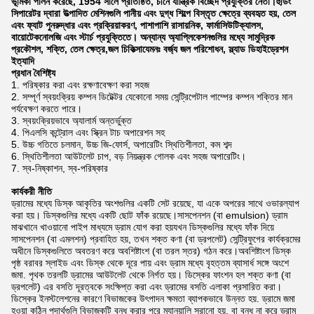
ভূমিকা পালন করেছে, 1954 সালে প্রতিষ্ঠিত, চীনে যান্ত্রিক বিচ্ছেদ প্রযুক্তির নেতা।হুডিং
সিপারেটর দ্বারা উত্পাদিত মেশিনগুলি পানীয় এবং দুগ্ধ শিল্পে বিস্তৃত ক্ষেত্রে ব্যবহৃত হয়, তেল
এবং ফ্যাট পুনরুদ্ধার এবং প্রক্রিয়াকরণ, পাশাপাশি রাসায়নিক, ফার্মাসিউটিক্যালস,
বায়োটেকনোলজি এবং স্টার্চ প্রযুক্তিতে। অন্যান্য অ্যাপ্লিকেশনগুলির মধ্যে সামুদ্রিক
প্রকৌশল, শক্তি, তেল ক্ষেত্র,জল চিকিত্সাযেমনঃ বর্জ্য জল পরিশোধন, স্ল্যাড ডিহাইড্রেশন
ইত্যাদি
প্রধান বৈশিষ্ট্য
পরিষ্কার করা এবং রক্ষণাবেক্ষণ করা সহজ
সম্পূর্ণ স্বয়ংক্রিয় কম্পন ডিটেক্টর যেকোনো সময় সেন্ট্রিপেটাল পাম্পের কম্পন শক্তির মান
পর্যবেক্ষণ করতে পারে।
স্বয়ংক্রিয়ভাবে অ্যালার্ম অন্তর্ভুক্ত
পিএলসি কন্ট্রোল এবং স্ক্রিন টাচ অপারেশন সহ
উচ্চ গতিতে চলমান, উচ্চ জি-ফোর্স, অপারেটিং স্থিতিশীলতা, কম শব্দ
স্থিতিশীলতা আউটলেট চাপ, বড় নিয়ন্ত্রক গোলক এবং সহজ অপারেটিং।
স্ব-নিষ্কাশন, স্ব-পরিষ্কার
কার্যকরী নীতি
ড্রামের মধ্যে ডিস্ক আকৃতির অংশগুলির একটি সেট রয়েছে, যা একে অপরের সাথে ওভারল্যাপ
করা হয়। ডিস্কগুলির মধ্যে একটি ছোট ফাঁক রয়েছে।সাসপেনশন (বা emulsion) ড্রাম
মাঝখানে খাওয়ানো পাইপ মাধ্যমে ড্রাম যোগ করা হয়যখন ডিস্কগুলির মধ্যে ফাঁক দিয়ে
সাসপেনশন (বা এমলশন) প্রবাহিত হয়, তখন শক্ত কণা (বা ড্রপলেট) সেন্ট্রিফুগের কার্যক্রমের
অধীনে ডিস্কগুলিতে অবতরণ করে অবশিষ্টাংশ (বা তরল স্তর) গঠন করে।অবশিষ্টাংশ ডিস্ক
পৃষ্ঠ বরাবর স্লাইড এবং ডিস্ক থেকে দূরে পায় এবং ড্রাম মধ্যে বৃহত্তম ব্যাসার্ধ সঙ্গে অংশে
জমা. পৃথক তরলটি ড্রামের আউটলেট থেকে নির্গত হয়। ডিস্কের ফাংশন হল শক্ত কণা (বা
ড্রপলেট) এর বসতি দূরত্বকে সংক্ষিপ্ত করা এবং ড্রামের বসতি এলাকা প্রসারিত করা।
ডিস্কের ইনস্টলেশনের কারণে বিভাজকের উৎপাদন ক্ষমতা ব্যাপকভাবে উন্নত হয়. ড্রামে জমা
হওয়া কঠিন পদার্থগুলি বিভাজকটি বন্ধ করার পরে ম্যানুয়ালি সরানো হয়, বা বন্ধ না করে ড্রাম