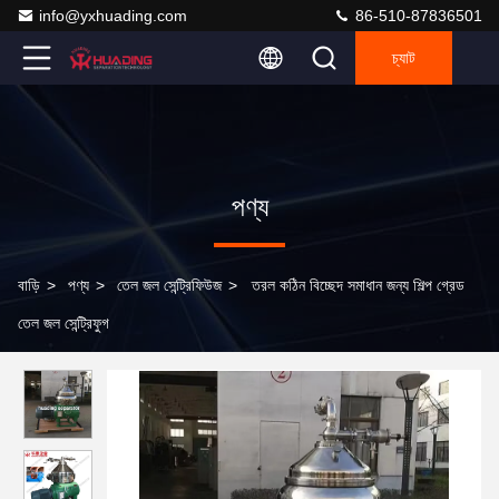
info@yxhuading.com
86-510-87836501
চ্যাট
পণ্য
বাড়ি
>
পণ্য
>
তেল জল সেন্ট্রিফিউজ
>
তরল কঠিন বিচ্ছেদ সমাধান জন্য শিল্প গ্রেড
তেল জল সেন্ট্রিফুগ