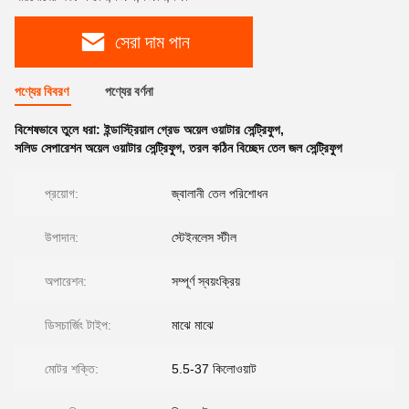
সেরা দাম পান
পণ্যের বিবরণ
পণ্যের বর্ণনা
বিশেষভাবে তুলে ধরা:
ইন্ডাস্ট্রিয়াল গ্রেড অয়েল ওয়াটার সেন্ট্রিফুগ
,
সলিড সেপারেশন অয়েল ওয়াটার সেন্ট্রিফুগ
,
তরল কঠিন বিচ্ছেদ তেল জল সেন্ট্রিফুগ
প্রয়োগ:
জ্বালানী তেল পরিশোধন
উপাদান:
স্টেইনলেস স্টীল
অপারেশন:
সম্পূর্ণ স্বয়ংক্রিয়
ডিসচার্জিং টাইপ:
মাঝে মাঝে
মোটর শক্তি:
5.5-37 কিলোওয়াট