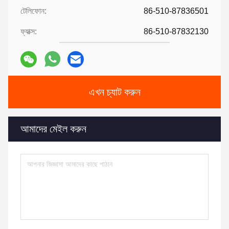
টেলিফোন:
86-510-87836501
ফ্যাক্স:
86-510-87832130
এখন চ্যাট করুন
আমাদের মেইল ​​করুন