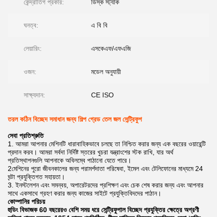
কেন্দ্রাতিগ প্রকার:
ডিস্ক স্ট্যাক
ঘনত্ব:
এ বি বি
লেয়ারিং:
এসকেএফ/এফএজি
ওজন:
মডেল অনুযায়ী
সাক্ষ্যদান:
CE ISO
তরল কঠিন বিচ্ছেদ সমাধান জন্য শিল্প গ্রেড তেল জল সেন্ট্রিফুগ
সেবা প্রতিশ্রুতি
1. আমরা আপনার মেশিনটি ধারাবাহিকভাবে চলছে তা নিশ্চিত করার জন্য এক বছরের ওয়ারেন্টি
প্রদান করব। আমরা সর্বদা নির্দিষ্ট স্তরের খুচরা যন্ত্রাংশের স্টক রাখি, যার অর্থ
প্রতিস্থাপনগুলি আপনাকে অবিলম্বে পাঠানো যেতে পারে।
2মেশিনের পুরো জীবনকালের জন্য পরামর্শদাতা পরিষেবা, ইমেল এবং টেলিফোনের মাধ্যমে 24
ঘন্টা প্রযুক্তিগত সহায়তা।
3. ইনস্টলেশন এবং সমন্বয়, অপারেটরদের প্রশিক্ষণ এবং চেক শেষ করার জন্য এবং আপনার
সাথে একসাথে গ্রহণ করার জন্য কাজের সাইটে প্রযুক্তিবিদদের পাঠান।
কোম্পানির পরিচয়
হুডিং বিভাজক 60 বছরেরও বেশি সময় ধরে সেন্ট্রিফুগাল বিচ্ছেদ প্রযুক্তির ক্ষেত্রে অগ্রণী