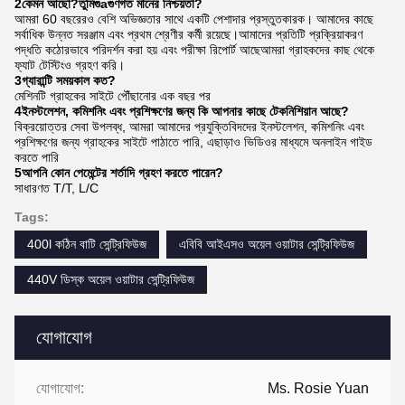
2কেমন আছো?
তুমি
গু
a
গুণগত মানের নিশ্চয়তা?
আমরা 60 বছরেরও বেশি অভিজ্ঞতার সাথে একটি পেশাদার প্রস্তুতকারক। আমাদের কাছে
সর্বাধিক উন্নত সরঞ্জাম এবং প্রথম শ্রেণীর কর্মী রয়েছে।আমাদের প্রতিটি প্রক্রিয়াকরণ
পদ্ধতি কঠোরভাবে পরিদর্শন করা হয় এবং পরীক্ষা রিপোর্ট আছেআমরা গ্রাহকদের কাছ থেকে
ফ্যাট টেস্টিংও গ্রহণ করি।
3গ্যারান্টি সময়কাল কত?
মেশিনটি গ্রাহকের সাইটে পৌঁছানোর এক বছর পর
4ইনস্টলেশন, কমিশনিং এবং প্রশিক্ষণের জন্য কি আপনার কাছে টেকনিশিয়ান আছে?
বিক্রয়োত্তর সেবা উপলব্ধ, আমরা আমাদের প্রযুক্তিবিদদের ইনস্টলেশন, কমিশনিং এবং
প্রশিক্ষণের জন্য গ্রাহকের সাইটে পাঠাতে পারি, এছাড়াও ভিডিওর মাধ্যমে অনলাইন গাইড
করতে পারি
5আপনি কোন পেমেন্টের শর্তাদি গ্রহণ করতে পারেন?
সাধারণত T/T, L/C
Tags:
400l কঠিন বাটি সেন্ট্রিফিউজ
এবিবি আইএসও অয়েল ওয়াটার সেন্ট্রিফিউজ
440V ডিস্ক অয়েল ওয়াটার সেন্ট্রিফিউজ
যোগাযোগ
যোগাযোগ:
Ms. Rosie Yuan