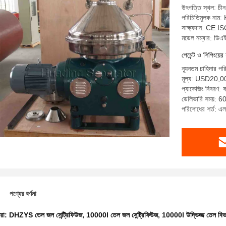
উৎপত্তি স্থল: চীন
পরিচিতিমুলক না
সাক্ষ্যদান: CE I
মডেল নম্বার: ডি
পেমেন্ট ও শিপিংয়ের 
ন্যূনতম চাহিদার পর
মূল্য: USD20,
প্যাকেজিং বিবরণ: 
ডেলিভারি সময়: 60 
পরিশোধের শর্ত: এল 
পণ্যের বর্ণনা
ধরা:
DHZYS তেল জল সেন্ট্রিফিউজ
,
10000l তেল জল সেন্ট্রিফিউজ
,
10000l উদ্ভিজ্জ তেল বি