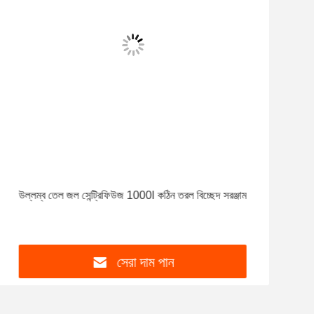
উল্লম্ব তেল জল সেন্ট্রিফিউজ 1000l কঠিন তরল বিচ্ছেদ সরঞ্জাম
সেরা দাম পান