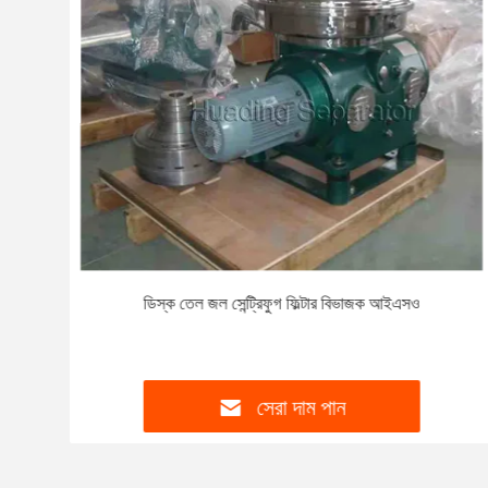
জ তেল
ডিস্ক তেল জল সেন্ট্রিফুগ ফিল্টার বিভাজক আইএসও
সেরা দাম পান