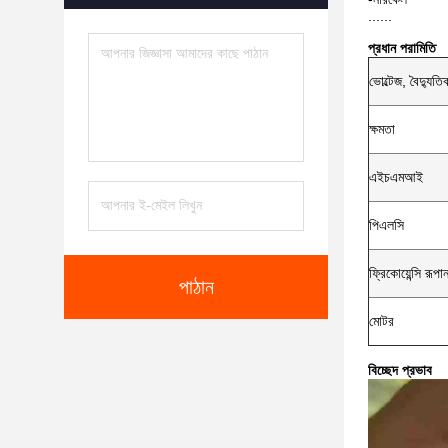
......
প্রধান পরামিতি
ভোল্টেজ, বৈদ্যু
ক্ষমতা
এইচএমআই
পিএলসি
ফ্রিকোয়েন্সি রূপা
পাঠান
মোটর
বিচ্ছেদ প্রভাব