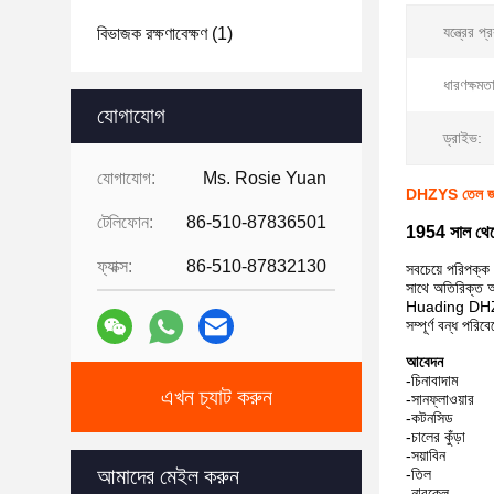
যন্ত্রের প্
বিভাজক রক্ষণাবেক্ষণ
(1)
ধারণক্ষমত
যোগাযোগ
ড্রাইভ:
যোগাযোগ:
Ms. Rosie Yuan
DHZYS তেল জল স
টেলিফোন:
86-510-87836501
1954 সাল থেকে 
ফ্যাক্স:
86-510-87832130
সবচেয়ে পরিপক্ক
সাথে অতিরিক্ত অ
Huading DHZYS স
সম্পূর্ণ বন্ধ পরিব
আবেদন
-চিনাবাদাম
এখন চ্যাট করুন
-সানফ্লাওয়ার
-কটনসিড
-চালের কুঁড়া
-সয়াবিন
আমাদের মেইল ​​করুন
-তিল
-নারকেল