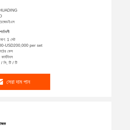
ম: HUADING
SO
এইচজেডইএস
শর্তাবলী
িমাণ: 1 সেট
000-USD200,000 per set
কাঠের কেস
কার্যদিবস
/ সি, টি / টি
সেরা দাম পান
ভাজক