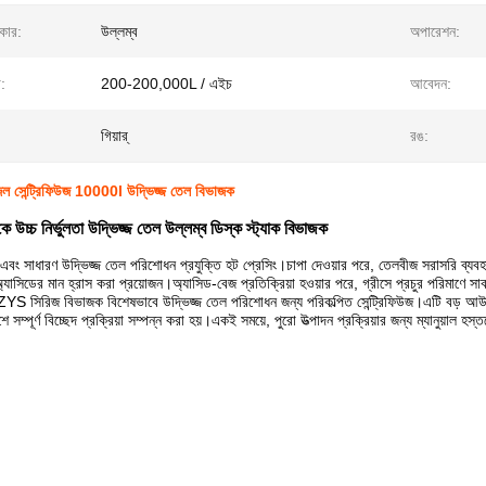
রকার:
উল্লম্ব
অপারেশন:
া:
200-200,000L / এইচ
আবেদন:
গিয়ার্
রঙ:
েন্ট্রিফিউজ 10000l উদ্ভিজ্জ তেল বিভাজক
উচ্চ নির্ভুলতা উদ্ভিজ্জ তেল উল্লম্ব ডিস্ক স্ট্যাক বিভাজক
 এবং সাধারণ উদ্ভিজ্জ তেল পরিশোধন প্রযুক্তি হট প্রেসিং।চাপা দেওয়ার পরে, তেলবীজ সরাসরি ব্যব
্যাসিডের মান হ্রাস করা প্রয়োজন।অ্যাসিড-বেজ প্রতিক্রিয়া হওয়ার পরে, গ্রীসে প্রচুর পরিমাণে
িরিজ বিভাজক বিশেষভাবে উদ্ভিজ্জ তেল পরিশোধন জন্য পরিকল্পিত সেন্ট্রিফিউজ।এটি বড় আউটপুট 
েশে সম্পূর্ণ বিচ্ছেদ প্রক্রিয়া সম্পন্ন করা হয়।একই সময়ে, পুরো উত্পাদন প্রক্রিয়ার জন্য ম্যানুয়াল হস্তক