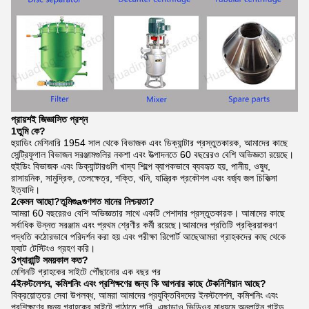
প্রায়শই জিজ্ঞাসিত প্রশ্ন
1তুমি কে?
হুয়াডিং মেশিনারি 1954 সাল থেকে বিভাজক এবং ডিক্যান্টার প্রস্তুতকারক, আমাদের কাছে
সেন্ট্রিফুগাল বিভাজন সরঞ্জামগুলির নকশা এবং উত্পাদনতে 60 বছরেরও বেশি অভিজ্ঞতা রয়েছে।
হুইডিং বিভাজক এবং ডিক্যান্টারগুলি খাদ্য শিল্পে ব্যাপকভাবে ব্যবহৃত হয়, পানীয়, ওষুধ,
রাসায়নিক, সামুদ্রিক, তেলক্ষেত্র, শক্তি, খনি, যান্ত্রিক প্রকৌশল এবং বর্জ্য জল চিকিত্সা
ইত্যাদি।
2কেমন আছো?
তুমি
গু
a
গুণগত মানের নিশ্চয়তা?
আমরা 60 বছরেরও বেশি অভিজ্ঞতার সাথে একটি পেশাদার প্রস্তুতকারক। আমাদের কাছে
সর্বাধিক উন্নত সরঞ্জাম এবং প্রথম শ্রেণীর কর্মী রয়েছে।আমাদের প্রতিটি প্রক্রিয়াকরণ
পদ্ধতি কঠোরভাবে পরিদর্শন করা হয় এবং পরীক্ষা রিপোর্ট আছেআমরা গ্রাহকদের কাছ থেকে
ফ্যাট টেস্টিংও গ্রহণ করি।
3গ্যারান্টি সময়কাল কত?
মেশিনটি গ্রাহকের সাইটে পৌঁছানোর এক বছর পর
4ইনস্টলেশন, কমিশনিং এবং প্রশিক্ষণের জন্য কি আপনার কাছে টেকনিশিয়ান আছে?
বিক্রয়োত্তর সেবা উপলব্ধ, আমরা আমাদের প্রযুক্তিবিদদের ইনস্টলেশন, কমিশনিং এবং
প্রশিক্ষণের জন্য গ্রাহকের সাইটে পাঠাতে পারি, এছাড়াও ভিডিওর মাধ্যমে অনলাইন গাইড