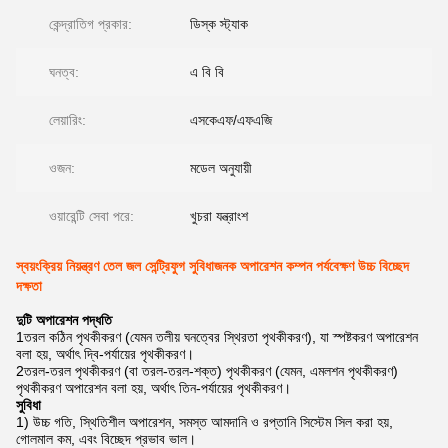
কেন্দ্রাতিগ প্রকার:
ডিস্ক স্ট্যাক
ঘনত্ব:
এ বি বি
লেয়ারিং:
এসকেএফ/এফএজি
ওজন:
মডেল অনুযায়ী
ওয়ারেন্টি সেবা পরে:
খুচরা যন্ত্রাংশ
স্বয়ংক্রিয় নিয়ন্ত্রণ তেল জল সেন্ট্রিফুগ সুবিধাজনক অপারেশন কম্পন পর্যবেক্ষণ উচ্চ বিচ্ছেদ
দক্ষতা
দুটি অপারেশন পদ্ধতি
1তরল কঠিন পৃথকীকরণ (যেমন তলীয় ঘনত্বের স্থিরতা পৃথকীকরণ), যা স্পষ্টকরণ অপারেশন
বলা হয়, অর্থাৎ দ্বি-পর্যায়ের পৃথকীকরণ।
2তরল-তরল পৃথকীকরণ (বা তরল-তরল-শক্ত) পৃথকীকরণ (যেমন, এমলশন পৃথকীকরণ)
পৃথকীকরণ অপারেশন বলা হয়, অর্থাৎ তিন-পর্যায়ের পৃথকীকরণ।
সুবিধা
1) উচ্চ গতি, স্থিতিশীল অপারেশন, সমস্ত আমদানি ও রপ্তানি সিস্টেম সিল করা হয়,
গোলমাল কম, এবং বিচ্ছেদ প্রভাব ভাল।