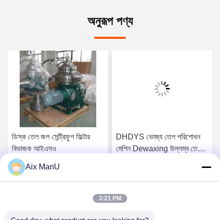
অনুরূপ পণ্য
ডিস্ক তেল জল সেন্ট্রিফুগ ফিল্টার
DHDYS ভোজ্য তেল পরিশোধন
বিভাজক আইএসও
মেশিন Dewaxing উল্লম্ব তেল
বিভাজক
Aix ManU
সেরা দাম পান
সেরা দাম পান
3:21 PM