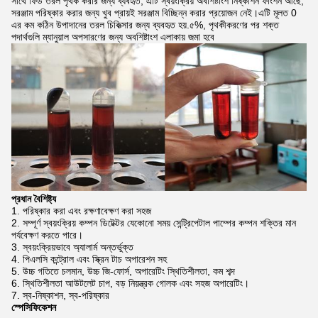
সাথে ফিড তরল পৃথক করার জন্য ব্যবহৃত, এটি স্বয়ংক্রিয় অবশিষ্টাংশ নিষ্কাশন ফাংশন আছে,
সরঞ্জাম পরিষ্কার করার জন্য খুব প্রায়ই সরঞ্জাম বিচ্ছিন্ন করার প্রয়োজন নেই।এটি মূলত 0
এর কম কঠিন উপাদানের তরল চিকিত্সার জন্য ব্যবহৃত হয়.৫%, পৃথকীকরণের পর শক্ত
পদার্থগুলি ম্যানুয়াল অপসারণের জন্য অবশিষ্টাংশ এলাকায় জমা হবে
প্রধান বৈশিষ্ট্য
পরিষ্কার করা এবং রক্ষণাবেক্ষণ করা সহজ
সম্পূর্ণ স্বয়ংক্রিয় কম্পন ডিটেক্টর যেকোনো সময় সেন্ট্রিপেটাল পাম্পের কম্পন শক্তির মান
পর্যবেক্ষণ করতে পারে।
স্বয়ংক্রিয়ভাবে অ্যালার্ম অন্তর্ভুক্ত
পিএলসি কন্ট্রোল এবং স্ক্রিন টাচ অপারেশন সহ
উচ্চ গতিতে চলমান, উচ্চ জি-ফোর্স, অপারেটিং স্থিতিশীলতা, কম শব্দ
স্থিতিশীলতা আউটলেট চাপ, বড় নিয়ন্ত্রক গোলক এবং সহজ অপারেটিং।
স্ব-নিষ্কাশন, স্ব-পরিষ্কার
স্পেসিফিকেশন