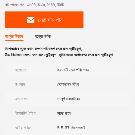
পরিশোধের শর্ত: এল/সি, ডি/এ, ডি/পি, টি/টি
সেরা দাম পান
পণ্যের বিবরণ
পণ্যের বর্ণনা
বিশেষভাবে তুলে ধরা:
কম্পন পর্যবেক্ষণ তেল জল সেন্ট্রিফুগ
,
উচ্চ বিভাজন দক্ষতা তেল জল সেন্ট্রিফুগ
,
সুবিধাজনক অপারেশন তেল জল সেন্ট্রিফুগ
প্রয়োগ:
জ্বালানী তেল পরিশোধন
উপাদান:
স্টেইনলেস স্টীল
অপারেশন:
সম্পূর্ণ স্বয়ংক্রিয়
ডিসচার্জিং টাইপ:
মাঝে মাঝে
মোটর শক্তি:
5.5-37 কিলোওয়াট