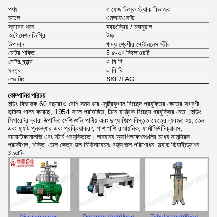
পণ্য
৩ ফেজ ডিস্ক স্ট্যাক বিভাজক
মডেল
এমআইএসডি
স্রাবের ধরন
স্বয়ংক্রিয় / ম্যানুয়াল
অটোমেশন ডিগ্রি
উচ্চ
উপাদান
খাদ্য শ্রেণীর স্টেইনলেস স্টীল
মোটর শক্তি
5.৫-৩৭ কিলোওয়াট
মোটর ব্র্যান্ড
এ বি বি
ঘনত্ব
এ বি বি
লেয়ারিং
SKF/FAG
কোম্পানির পরিচয়
হুডিং বিভাজক 60 বছরেরও বেশি সময় ধরে সেন্ট্রিফুগাল বিচ্ছেদ প্রযুক্তির ক্ষেত্রে অগ্রণী
ভূমিকা পালন করেছে, 1954 সালে প্রতিষ্ঠিত, চীনে যান্ত্রিক বিচ্ছেদ প্রযুক্তির নেতা।হুডিং
সিপারেটর দ্বারা উত্পাদিত মেশিনগুলি পানীয় এবং দুগ্ধ শিল্পে বিস্তৃত ক্ষেত্রে ব্যবহৃত হয়, তেল
এবং ফ্যাট পুনরুদ্ধার এবং প্রক্রিয়াকরণ, পাশাপাশি রাসায়নিক, ফার্মাসিউটিক্যালস,
বায়োটেকনোলজি এবং স্টার্চ প্রযুক্তিতে। অন্যান্য অ্যাপ্লিকেশনগুলির মধ্যে সামুদ্রিক
প্রকৌশল, শক্তি, তেল ক্ষেত্র,জল চিকিত্সাযেমনঃ বর্জ্য জল পরিশোধন, স্ল্যাড ডিহাইড্রেশন
ইত্যাদি