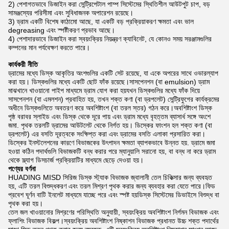
2) পেশাগতভাবে ডিজাইন করা সেন্ট্রিপেটাল পাম্প সিস্টেমের স্থিতিশীল আউটপুট চাপ, বড়
সামঞ্জস্যের পরিসীমা এবং সুবিধাজনক অপারেশন রয়েছে।
3) ড্রাম একটি বিশেষ কাঠামো আছে, যা একটি বড় প্রক্রিয়াকরণ ক্ষমতা এবং ভাল
degreasing এবং স্পষ্টীকরণ প্রভাব আছে।
4) পেশাদারভাবে ডিজাইন করা স্বয়ংক্রিয় নিয়ন্ত্রণ ক্যাবিনেট, যে কোনও সময় সরঞ্জামগুলির
কম্পনের মান পর্যবেক্ষণ করতে পারে।
কার্যকরী নীতি
ড্রামের মধ্যে ডিস্ক আকৃতির অংশগুলির একটি সেট রয়েছে, যা একে অপরের সাথে ওভারল্যাপ
করা হয়। ডিস্কগুলির মধ্যে একটি ছোট ফাঁক রয়েছে।সাসপেনশন (বা emulsion) ড্রাম
মাঝখানে খাওয়ানো পাইপ মাধ্যমে ড্রাম যোগ করা হয়যখন ডিস্কগুলির মধ্যে ফাঁক দিয়ে
সাসপেনশন (বা এমলশন) প্রবাহিত হয়, তখন শক্ত কণা (বা ড্রপলেট) সেন্ট্রিফুগের কার্যক্রমের
অধীনে ডিস্কগুলিতে অবতরণ করে অবশিষ্টাংশ (বা তরল স্তর) গঠন করে।অবশিষ্টাংশ ডিস্ক
পৃষ্ঠ বরাবর স্লাইড এবং ডিস্ক থেকে দূরে পায় এবং ড্রাম মধ্যে বৃহত্তম ব্যাসার্ধ সঙ্গে অংশে
জমা. পৃথক তরলটি ড্রামের আউটলেট থেকে নির্গত হয়। ডিস্কের ফাংশন হল শক্ত কণা (বা
ড্রপলেট) এর বসতি দূরত্বকে সংক্ষিপ্ত করা এবং ড্রামের বসতি এলাকা প্রসারিত করা।
ডিস্কের ইনস্টলেশনের কারণে বিভাজকের উৎপাদন ক্ষমতা ব্যাপকভাবে উন্নত হয়. ড্রামে জমা
হওয়া কঠিন পদার্থগুলি বিভাজকটি বন্ধ করার পরে ম্যানুয়ালি সরানো হয়, বা বন্ধ না করে ড্রাম
থেকে স্ল্যাগ ডিসচার্জ প্রক্রিয়াটির মাধ্যমে ছেড়ে দেওয়া হয়।
পণ্যের বর্ণনা
HUADING MISD সিরিজ ডিস্ক স্ট্যাক বিভাজক জ্বালানী তেল চিকিত্সার জন্য ব্যবহৃত
হয়, এটি তরল বিশুদ্ধকরণ এবং তরল মিশ্রণ পৃথক করার জন্য ব্যবহার করা যেতে পারে।ফিড
প্রবেশ ঘূর্ণন বাটি ইনলেট মাধ্যমে যাচ্ছে পরে এবং স্পষ্ট হয়ডিস্ক সিস্টেমের ডিভাইসে বিশুদ্ধ বা
পৃথক করা হয়।
তেল জল খাওয়ানোর মিশ্রণের পরিস্থিতি অনুযায়ী, স্বয়ংক্রিয় অবশিষ্টাংশ নির্গমন বিভাজক এবং
ফ্লাশিং বিভাজক বিকল্প।স্বয়ংক্রিয় অবশিষ্টাংশ নিষ্কাশন বিভাজক প্রধানত উচ্চ শক্ত পদার্থের