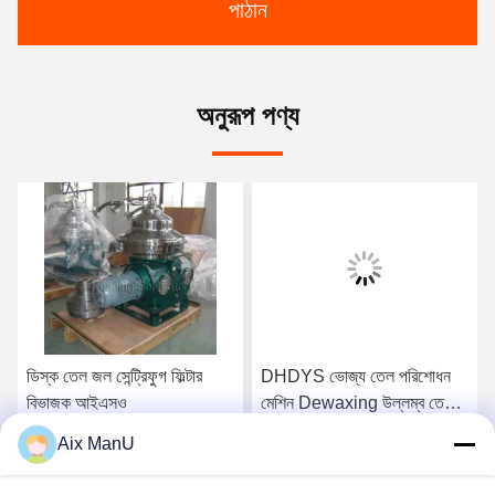
পাঠান
অনুরূপ পণ্য
ডিস্ক তেল জল সেন্ট্রিফুগ ফিল্টার
DHDYS ভোজ্য তেল পরিশোধন
বিভাজক আইএসও
মেশিন Dewaxing উল্লম্ব তেল
বিভাজক
Aix ManU
সেরা দাম পান
সেরা দাম পান