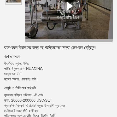
তরল-তরল বিভাজনের জন্য বড় প্রক্রিয়াকরণ ক্ষমতা তেল-জল সেন্ট্রিফুগ
পণ্যের বিবরণ
উৎপত্তি স্থল: ইক্সিং
পরিচিতিমুলক নাম: HUADING
সাক্ষ্যদান: CE
মডেল নম্বার: এমআইএসডি
পেমেন্ট ও শিপিংয়ের শর্তাবলী
ন্যূনতম চাহিদার পরিমাণ: ১টি সেট
মূল্য: 20000-200000 USD/SET
প্যাকেজিং বিবরণ: স্ট্যান্ডার্ড সমুদ্র উপযোগী প্যাকেজ
ডেলিভারি সময়: 60 কর্মদিবস
পরিশোধের শর্ত: এল/সি, ডি/এ, ডি/পি, টি/টি