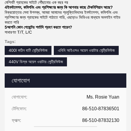
মেশিনটি গ্রাহকের সাইটে পৌঁছানোর এক বছর পর
4ইনস্টলেশন, কমিশনিং এবং প্রশিক্ষণের জন্য কি আপনার কাছে টেকনিশিয়ান আছে?
বিক্রয়োত্তর সেবা উপলব্ধ, আমরা আমাদের প্রযুক্তিবিদদের ইনস্টলেশন, কমিশনিং এবং
প্রশিক্ষণের জন্য গ্রাহকের সাইটে পাঠাতে পারি, এছাড়াও ভিডিওর মাধ্যমে অনলাইন গাইড
করতে পারি
5আপনি কোন পেমেন্টের শর্তাদি গ্রহণ করতে পারেন?
সাধারণত T/T, L/C
Tags:
400l কঠিন বাটি সেন্ট্রিফিউজ
এবিবি আইএসও অয়েল ওয়াটার সেন্ট্রিফিউজ
440V ডিস্ক অয়েল ওয়াটার সেন্ট্রিফিউজ
যোগাযোগ
যোগাযোগ:
Ms. Rosie Yuan
টেলিফোন:
86-510-87836501
ফ্যাক্স:
86-510-87832130