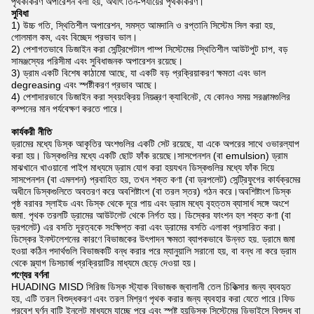
পৃথকীকরণ অপারেশন বলা হয়, অর্থাৎ তিন-পর্যায়ের পৃথকীকরণ।
সুবিধা
1) উচ্চ গতি, স্থিতিশীল অপারেশন, সমস্ত আমদানি ও রপ্তানি সিস্টেম সিল করা হয়,
গোলমাল কম, এবং বিচ্ছেদ প্রভাব ভাল।
2) পেশাগতভাবে ডিজাইন করা সেন্ট্রিপেটাল পাম্প সিস্টেমের স্থিতিশীল আউটপুট চাপ, বড়
সামঞ্জস্যের পরিসীমা এবং সুবিধাজনক অপারেশন রয়েছে।
3) ড্রাম একটি বিশেষ কাঠামো আছে, যা একটি বড় প্রক্রিয়াকরণ ক্ষমতা এবং ভাল
degreasing এবং স্পষ্টীকরণ প্রভাব আছে।
4) পেশাদারভাবে ডিজাইন করা স্বয়ংক্রিয় নিয়ন্ত্রণ ক্যাবিনেট, যে কোনও সময় সরঞ্জামগুলির
কম্পনের মান পর্যবেক্ষণ করতে পারে।
কার্যকরী নীতি
ড্রামের মধ্যে ডিস্ক আকৃতির অংশগুলির একটি সেট রয়েছে, যা একে অপরের সাথে ওভারল্যাপ
করা হয়। ডিস্কগুলির মধ্যে একটি ছোট ফাঁক রয়েছে।সাসপেনশন (বা emulsion) ড্রাম
মাঝখানে খাওয়ানো পাইপ মাধ্যমে ড্রাম যোগ করা হয়যখন ডিস্কগুলির মধ্যে ফাঁক দিয়ে
সাসপেনশন (বা এমলশন) প্রবাহিত হয়, তখন শক্ত কণা (বা ড্রপলেট) সেন্ট্রিফুগের কার্যক্রমের
অধীনে ডিস্কগুলিতে অবতরণ করে অবশিষ্টাংশ (বা তরল স্তর) গঠন করে।অবশিষ্টাংশ ডিস্ক
পৃষ্ঠ বরাবর স্লাইড এবং ডিস্ক থেকে দূরে পায় এবং ড্রাম মধ্যে বৃহত্তম ব্যাসার্ধ সঙ্গে অংশে
জমা. পৃথক তরলটি ড্রামের আউটলেট থেকে নির্গত হয়। ডিস্কের ফাংশন হল শক্ত কণা (বা
ড্রপলেট) এর বসতি দূরত্বকে সংক্ষিপ্ত করা এবং ড্রামের বসতি এলাকা প্রসারিত করা।
ডিস্কের ইনস্টলেশনের কারণে বিভাজকের উৎপাদন ক্ষমতা ব্যাপকভাবে উন্নত হয়. ড্রামে জমা
হওয়া কঠিন পদার্থগুলি বিভাজকটি বন্ধ করার পরে ম্যানুয়ালি সরানো হয়, বা বন্ধ না করে ড্রাম
থেকে স্ল্যাগ ডিসচার্জ প্রক্রিয়াটির মাধ্যমে ছেড়ে দেওয়া হয়।
পণ্যের বর্ণনা
HUADING MISD সিরিজ ডিস্ক স্ট্যাক বিভাজক জ্বালানী তেল চিকিত্সার জন্য ব্যবহৃত
হয়, এটি তরল বিশুদ্ধকরণ এবং তরল মিশ্রণ পৃথক করার জন্য ব্যবহার করা যেতে পারে।ফিড
প্রবেশ ঘূর্ণন বাটি ইনলেট মাধ্যমে যাচ্ছে পরে এবং স্পষ্ট হয়ডিস্ক সিস্টেমের ডিভাইসে বিশুদ্ধ বা