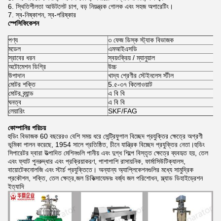
স্থিতিশীলতা আউটলেট চাপ, বড় নিয়ন্ত্রক গোলক এবং সহজ অপারেটিং।
স্ব-নিষ্কাশন, স্ব-পরিষ্কার
স্পেসিফিকেশন
পণ্য
৩ ফেজ ডিস্ক স্ট্যাক বিভাজক
মডেল
এমআইএসডি
স্রাবের ধরন
স্বয়ংক্রিয় / ম্যানুয়াল
অটোমেশন ডিগ্রি
উচ্চ
উপাদান
খাদ্য শ্রেণীর স্টেইনলেস স্টীল
মোটর শক্তি
5.৫-৩৭ কিলোওয়াট
মোটর ব্র্যান্ড
এ বি বি
ঘনত্ব
এ বি বি
লেয়ারিং
SKF/FAG
কোম্পানির পরিচয়
হুডিং বিভাজক 60 বছরেরও বেশি সময় ধরে সেন্ট্রিফুগাল বিচ্ছেদ প্রযুক্তির ক্ষেত্রে অগ্রণী
ভূমিকা পালন করেছে, 1954 সালে প্রতিষ্ঠিত, চীনে যান্ত্রিক বিচ্ছেদ প্রযুক্তির নেতা।হুডিং
সিপারেটর দ্বারা উত্পাদিত মেশিনগুলি পানীয় এবং দুগ্ধ শিল্পে বিস্তৃত ক্ষেত্রে ব্যবহৃত হয়, তেল
এবং ফ্যাট পুনরুদ্ধার এবং প্রক্রিয়াকরণ, পাশাপাশি রাসায়নিক, ফার্মাসিউটিক্যালস,
বায়োটেকনোলজি এবং স্টার্চ প্রযুক্তিতে। অন্যান্য অ্যাপ্লিকেশনগুলির মধ্যে সামুদ্রিক
প্রকৌশল, শক্তি, তেল ক্ষেত্র,জল চিকিত্সাযেমনঃ বর্জ্য জল পরিশোধন, স্ল্যাড ডিহাইড্রেশন
ইত্যাদি