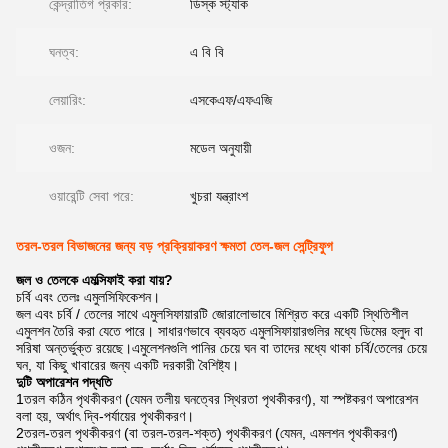
কেন্দ্রাতিগ প্রকার:
ডিস্ক স্ট্যাক
ঘনত্ব:
এ বি বি
লেয়ারিং:
এসকেএফ/এফএজি
ওজন:
মডেল অনুযায়ী
ওয়ারেন্টি সেবা পরে:
খুচরা যন্ত্রাংশ
তরল-তরল বিভাজনের জন্য বড় প্রক্রিয়াকরণ ক্ষমতা তেল-জল সেন্ট্রিফুগ
জল ও তেলকে এমল্সিফাই করা যায়?
চর্বি এবং তেলঃ এমুলসিফিকেশন।
জল এবং চর্বি / তেলের সাথে এমুলসিফায়ারটি জোরালোভাবে মিশ্রিত করে একটি স্থিতিশীল
এমুলশন তৈরি করা যেতে পারে। সাধারণভাবে ব্যবহৃত এমুলসিফায়ারগুলির মধ্যে ডিমের হলুদ বা
সরিষা অন্তর্ভুক্ত রয়েছে।এমুলেশনগুলি পানির চেয়ে ঘন বা তাদের মধ্যে থাকা চর্বি/তেলের চেয়ে
ঘন, যা কিছু খাবারের জন্য একটি দরকারী বৈশিষ্ট্য।
দুটি অপারেশন পদ্ধতি
1তরল কঠিন পৃথকীকরণ (যেমন তলীয় ঘনত্বের স্থিরতা পৃথকীকরণ), যা স্পষ্টকরণ অপারেশন
বলা হয়, অর্থাৎ দ্বি-পর্যায়ের পৃথকীকরণ।
2তরল-তরল পৃথকীকরণ (বা তরল-তরল-শক্ত) পৃথকীকরণ (যেমন, এমলশন পৃথকীকরণ)