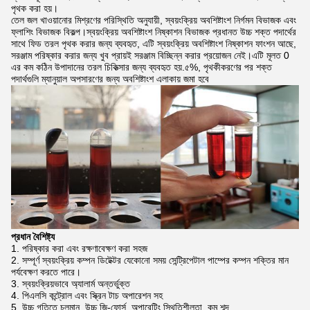
পৃথক করা হয়।
তেল জল খাওয়ানোর মিশ্রণের পরিস্থিতি অনুযায়ী, স্বয়ংক্রিয় অবশিষ্টাংশ নির্গমন বিভাজক এবং
ফ্লাশিং বিভাজক বিকল্প।স্বয়ংক্রিয় অবশিষ্টাংশ নিষ্কাশন বিভাজক প্রধানত উচ্চ শক্ত পদার্থের
সাথে ফিড তরল পৃথক করার জন্য ব্যবহৃত, এটি স্বয়ংক্রিয় অবশিষ্টাংশ নিষ্কাশন ফাংশন আছে,
সরঞ্জাম পরিষ্কার করার জন্য খুব প্রায়ই সরঞ্জাম বিচ্ছিন্ন করার প্রয়োজন নেই।এটি মূলত 0
এর কম কঠিন উপাদানের তরল চিকিত্সার জন্য ব্যবহৃত হয়.৫%, পৃথকীকরণের পর শক্ত
পদার্থগুলি ম্যানুয়াল অপসারণের জন্য অবশিষ্টাংশ এলাকায় জমা হবে
প্রধান বৈশিষ্ট্য
পরিষ্কার করা এবং রক্ষণাবেক্ষণ করা সহজ
সম্পূর্ণ স্বয়ংক্রিয় কম্পন ডিটেক্টর যেকোনো সময় সেন্ট্রিপেটাল পাম্পের কম্পন শক্তির মান
পর্যবেক্ষণ করতে পারে।
স্বয়ংক্রিয়ভাবে অ্যালার্ম অন্তর্ভুক্ত
পিএলসি কন্ট্রোল এবং স্ক্রিন টাচ অপারেশন সহ
উচ্চ গতিতে চলমান, উচ্চ জি-ফোর্স, অপারেটিং স্থিতিশীলতা, কম শব্দ