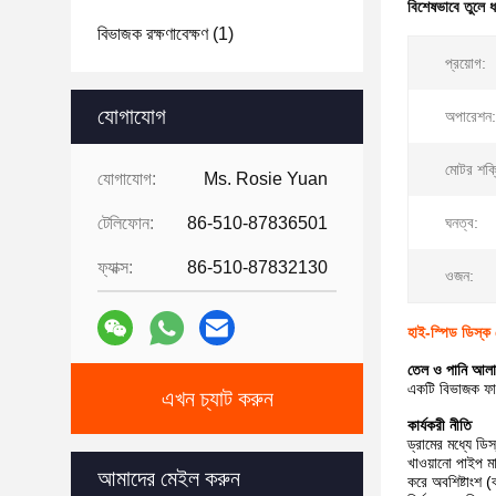
বিশেষভাবে তুলে 
বিভাজক রক্ষণাবেক্ষণ
(1)
প্রয়োগ:
যোগাযোগ
অপারেশন:
মোটর শক্
যোগাযোগ:
Ms. Rosie Yuan
টেলিফোন:
86-510-87836501
ঘনত্ব:
ফ্যাক্স:
86-510-87832130
ওজন:
হাই-স্পিড ডিস্ক 
তেল ও পানি আলাদ
একটি বিভাজক ফান
এখন চ্যাট করুন
কার্যকরী নীতি
ড্রামের মধ্যে ড
খাওয়ানো পাইপ মা
আমাদের মেইল ​​করুন
করে অবশিষ্টাংশ (