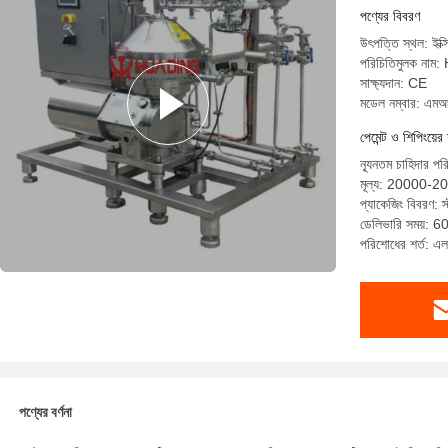
পণ্যের বিবরণ
উৎপত্তি স্থল: ইক্স
পরিচিতিমুলক না
সাক্ষ্যদান: CE
মডেল নম্বার: এম
পেমেন্ট ও শিপিংয়ের 
ন্যূনতম চাহিদার পর
মূল্য: 20000
প্যাকেজিং বিবরণ: স্
ডেলিভারি সময়: 60
পরিশোধের শর্ত: এল
পণ্যের বর্ণনা