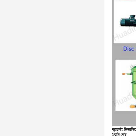
প্রায়শই জিজ্ঞাসিত
1তুমি কে?