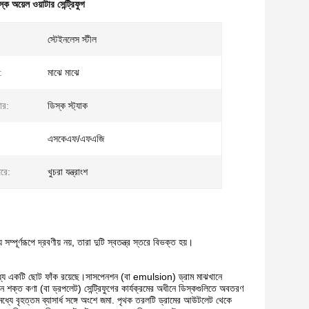
্ক অয়েল ওয়াটার সেন্ট্রিফুগ
স্টেইনলেস স্টীল
:
মাঝে মাঝে
ার:
ডিস্ক স্ট্যাক
এসকেএফ/এফএজি
পরে:
খুচরা যন্ত্রাংশ
রূপে দ্রবণীয় নয়, তারা দুটি স্বতন্ত্র স্তরে বিভক্ত হয়।
মধ্যে একটি ছোট ফাঁক রয়েছে।সাসপেনশন (বা emulsion) ড্রাম মাঝখানে
ন শক্ত কণা (বা ড্রপলেট) সেন্ট্রিফুগের কার্যক্রমের অধীনে ডিস্কগুলিতে অবতরণ
মধ্যে বৃহত্তম ব্যাসার্ধ সঙ্গে অংশে জমা. পৃথক তরলটি ড্রামের আউটলেট থেকে