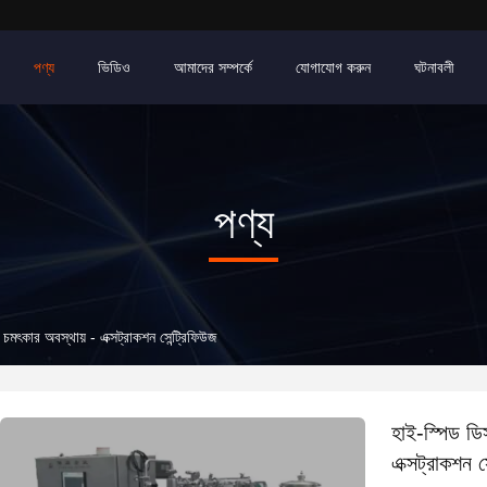
পণ্য
ভিডিও
আমাদের সম্পর্কে
যোগাযোগ করুন
ঘটনাবলী
পণ্য
চমৎকার অবস্থায় - এক্সট্রাকশন সেন্ট্রিফিউজ
হাই-স্পিড ডি
এক্সট্রাকশন স