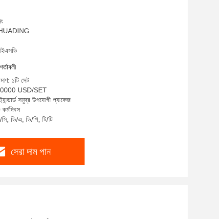
িং
ম: HUADING
আইএসডি
শর্তাবলী
িমাণ: ১টি সেট
-200000 USD/SET
ট্যান্ডার্ড সমুদ্র উপযোগী প্যাকেজ
 কর্মদিবস
/সি, ডি/এ, ডি/পি, টি/টি
সেরা দাম পান