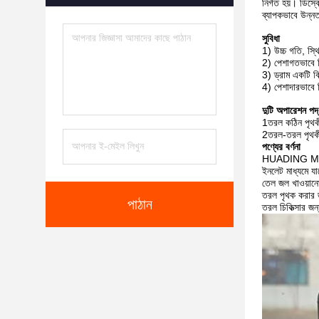
নির্গত হয়। ডিস
ব্যাপকভাবে উন্নত 
সুবিধা
1) উচ্চ গতি, স্
2) পেশাগতভাবে ডি
3) ড্রাম একটি ব
4) পেশাদারভাবে ডি
দুটি অপারেশন পদ
1তরল কঠিন পৃথকীক
2তরল-তরল পৃথকীক
পণ্যের বর্ণনা
HUADING MISD সি
ইনলেট মাধ্যমে যাচ
তেল জল খাওয়ানোর
তরল পৃথক করার জন
পাঠান
তরল চিকিত্সার জন