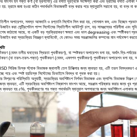
্কের ফাংশন হল শক্ত কণা (বা ড্রপলেট) এর বসতি দূরত্বকে সংক্ষিপ্ত করা এবং ড্রামের বসতি এলাকা
হয়. ড্রামে জমা হওয়া কঠিন পদার্থগুলি বিভাজকটি বন্ধ করার পরে ম্যানুয়ালি সরানো হয়, বা বন্ধ না করে 
থিতিশীল অপারেশন, সমস্ত আমদানি ও রপ্তানি সিস্টেম সিল করা হয়, গোলমাল কম, এবং বিচ্ছেদ প্রভ
জাইন করা সেন্ট্রিপেটাল পাম্প সিস্টেমের স্থিতিশীল আউটপুট চাপ, বড় সামঞ্জস্যের পরিসীমা এবং স
িশেষ কাঠামো আছে, যা একটি বড় প্রক্রিয়াকরণ ক্ষমতা এবং ভাল degreasing এবং স্পষ্টীকরণ প
জাইন করা স্বয়ংক্রিয় নিয়ন্ত্রণ ক্যাবিনেট, যে কোনও সময় সরঞ্জামগুলির কম্পনের মান পর্যবেক্ষণ কর
্ধতি
রণ (যেমন তলীয় ঘনত্বের স্থিরতা পৃথকীকরণ), যা স্পষ্টকরণ অপারেশন বলা হয়, অর্থাৎ দ্বি-পর্যায়
রণ (বা তরল-তরল-শক্ত) পৃথকীকরণ (যেমন, এমলশন পৃথকীকরণ) পৃথকীকরণ অপারেশন বলা হয়, অর্থা
রিজ ডিস্ক স্ট্যাক বিভাজক জ্বালানী তেল চিকিত্সার জন্য ব্যবহৃত হয়, এটি তরল বিশুদ্ধকরণ এবং
্ছে পরে এবং স্পষ্ট হয়ডিস্ক সিস্টেমের ডিভাইসে বিশুদ্ধ বা পৃথক করা হয়।
 মিশ্রণের পরিস্থিতি অনুযায়ী, স্বয়ংক্রিয় অবশিষ্টাংশ নির্গমন বিভাজক এবং ফ্লাশিং বিভাজক বিকল্প।স
্য ব্যবহৃত, এটি স্বয়ংক্রিয় অবশিষ্টাংশ নিষ্কাশন ফাংশন আছে, সরঞ্জাম পরিষ্কার করার জন্য খুব প
্য ব্যবহৃত হয়.৫%, পৃথকীকরণের পর শক্ত পদার্থগুলি ম্যানুয়াল অপসারণের জন্য অবশিষ্টাংশ এলাকায় 