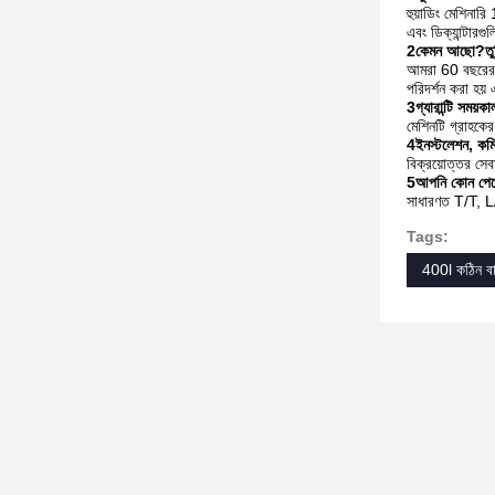
হুয়াডিং মেশিনার
এবং ডিক্যান্টারগু
2কেমন আছো?
তু
আমরা 60 বছরেরও 
পরিদর্শন করা হয়
3গ্যারান্টি সময়
মেশিনটি গ্রাহকে
4ইনস্টলেশন, কমি
বিক্রয়োত্তর সে
5আপনি কোন পেমেন
সাধারণত T/T, 
Tags:
400l কঠিন বাট