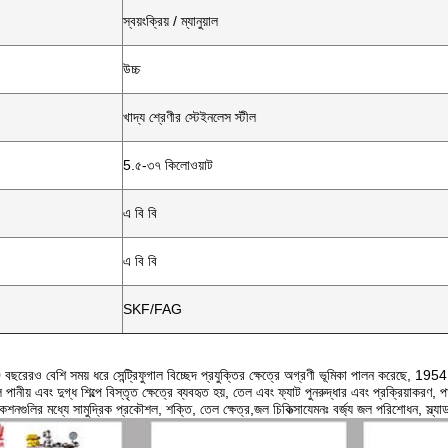
স্বয়ংক্রিয় / ম্যানুয়াল
উচ্চ
খাদ্য শ্রেণীর স্টেইনলেস স্টীল
5.৫-৩৭ কিলোওয়াট
এ বি বি
এ বি বি
SKF/FAG
ছরেরও বেশি সময় ধরে সেন্ট্রিফুগাল বিচ্ছেদ প্রযুক্তির ক্ষেত্রে অগ্রণী ভূমিকা পালন করেছে, 1954 সাল
ি পানীয় এবং দুগ্ধ শিল্পে বিস্তৃত ক্ষেত্রে ব্যবহৃত হয়, তেল এবং ফ্যাট পুনরুদ্ধার এবং প্রক্রিয়াকরণ,
কেশনগুলির মধ্যে সামুদ্রিক প্রকৌশল, শক্তি, তেল ক্ষেত্র,জল চিকিত্সাযেমনঃ বর্জ্য জল পরিশোধন, স্ল্য