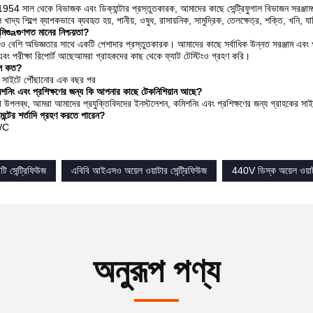
ি 1954 সাল থেকে বিভাজক এবং ডিক্যান্টার প্রস্তুতকারক, আমাদের কাছে সেন্ট্রিফুগাল বিভাজন সরঞ্
লি খাদ্য শিল্পে ব্যাপকভাবে ব্যবহৃত হয়, পানীয়, ওষুধ, রাসায়নিক, সামুদ্রিক, তেলক্ষেত্র, শক্তি, খনি, য
মি
গু
a
গুণগত মানের নিশ্চয়তা?
বেশি অভিজ্ঞতার সাথে একটি পেশাদার প্রস্তুতকারক। আমাদের কাছে সর্বাধিক উন্নত সরঞ্জাম এবং প্র
 এবং পরীক্ষা রিপোর্ট আছেআমরা গ্রাহকদের কাছ থেকে ফ্যাট টেস্টিংও গ্রহণ করি।
কাল কত?
র সাইটে পৌঁছানোর এক বছর পর
শনিং এবং প্রশিক্ষণের জন্য কি আপনার কাছে টেকনিশিয়ান আছে?
বা উপলব্ধ, আমরা আমাদের প্রযুক্তিবিদদের ইনস্টলেশন, কমিশনিং এবং প্রশিক্ষণের জন্য গ্রাহকের স
্টের শর্তাদি গ্রহণ করতে পারেন?
L/C
ি সেন্ট্রিফিউজ
এবিবি আইএসও অয়েল ওয়াটার সেন্ট্রিফিউজ
440V ডিস্ক অয়েল ওয়াটা
অনুরূপ পণ্য