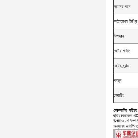
স্রাবের ধরন
অটোমেশন ডিগ্রি
উপাদান
মোটর শক্তি
মোটর ব্র্যান্ড
ঘনত্ব
লেয়ারিং
কোম্পানির পরিচয়
হুডিং বিভাজক 60 ব
উত্পাদিত মেশিনগুল
অন্যান্য অ্যাপ্লি