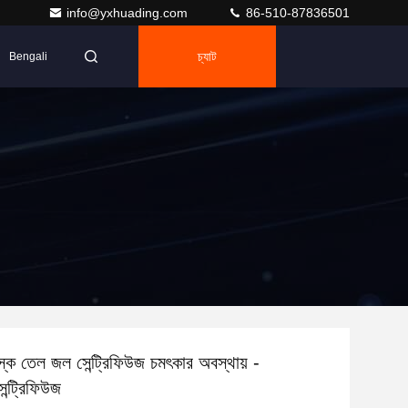
info@yxhuading.com
86-510-87836501
চ্যাট
Bengali
স্ক তেল জল সেন্ট্রিফিউজ চমৎকার অবস্থায় -
েন্ট্রিফিউজ