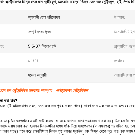
ধরা:
এক্সট্রাকশন ডিস্ক তেল জল সেন্ট্রিফুগ
,
চমৎকার অবস্থা ডিস্ক তেল জল সেন্ট্রিফুগ
,
হাই স্পিড ডিস
জ্বালানী তেল পরিশোধন
উপাদান:
সম্পূর্ণ স্বয়ংক্রিয়
ডিসচার্জিং টাইপ
তি:
5.5-37 কিলোওয়াট
কেন্দ্রাতিগ প্রক
এ বি বি
লেয়ারিং:
মডেল অনুযায়ী
ওয়ারেন্টি সেবা 
তেল জল সেন্ট্রিফিউজ চমৎকার অবস্থায় - এক্সট্রাকশন সেন্ট্রিফিউজ
া করা যায়?
েল দুটি অমিলযোগ্য তরল, তেল এবং জল পৃথক করতে পারে। কারণ তেল এবং জল একে অপরের মধ্যে সম্পূর্ণ
িস্ক আকৃতির অংশগুলির একটি সেট রয়েছে, যা একে অপরের সাথে ওভারল্যাপ করা হয়। ডিস্কগুলির 
ধ্যমে ড্রাম যোগ করা হয়যখন ডিস্কগুলির মধ্যে ফাঁক দিয়ে সাসপেনশন (বা এমলশন) প্রবাহিত হয়, তখ
বা তরল স্তর) গঠন করে।অবশিষ্টাংশ ডিস্ক পৃষ্ঠ বরাবর স্লাইড এবং ডিস্ক থেকে দূরে পায় এবং ড্রাম 