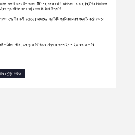
জামগুলির নকশা এবং উত্পাদনতে 60 বছরেরও বেশি অভিজ্ঞতা রয়েছে।হুইডিং বিভাজক
ান্ত্রিক প্রকৌশল এবং বর্জ্য জল চিকিত্সা ইত্যাদি।
থম শ্রেণীর কর্মী রয়েছে।আমাদের প্রতিটি প্রক্রিয়াকরণ পদ্ধতি কঠোরভাবে
াইটে পাঠাতে পারি, এছাড়াও ভিডিওর মাধ্যমে অনলাইন গাইড করতে পারি
র সেন্ট্রিফিউজ