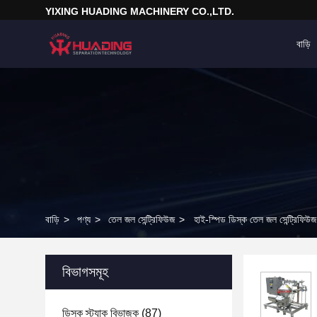
YIXING HUADING MACHINERY CO.,LTD.
বাড়ি
বাড়ি
>
পণ্য
>
তেল জল সেন্ট্রিফিউজ
>
হাই-স্পিড ডিস্ক তেল জল সেন্ট্রিফিউজ 
বিভাগসমূহ
ডিস্ক স্ট্যাক বিভাজক
(87)