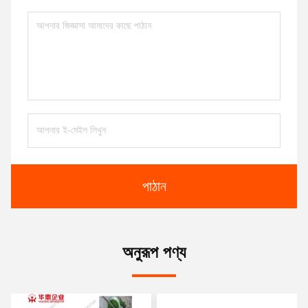
পাঠান
অনুরূপ পণ্য