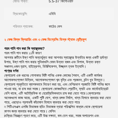
মোটর শক্তি:
5.5-37 কিলোওয়াট
ফ্রিকোয়েন্সি:
এবিবি
পরিবহন প্যাকেজ:
কাঠের কেস
২ ফেজ মিল্ক ক্লিয়ারিং এবং ৩ ফেজ ডিগ্রেসিং ডিস্ক স্ট্যাক সেন্ট্রিফুগ
গরম পানি পান করা কি স্বাস্থ্যকর?
গরম পানি পান করার ১১টি কারণ
আপনার রুটিনে উষ্ণ পানি অন্তর্ভুক্ত করা আপনার স্বাস্থ্যের উন্নতির জন্য একটি দুর্দান্ত
উপায়, উষ্ণ পানি পান করার সুবিধাগুলি যেমন উন্নত হজম এবং বিপাক, উন্নত রক্ত
সঞ্চালন,ওজন হ্রাস, হাইড্রেশন, ডিটক্সিকেশন, উজ্জ্বল ত্বক ইত্যাদি।
পণ্যের বর্ণনা
ক্লোরেলা এক ধরনের গোলাকার মিষ্টি পানির একক কোষের শৈবাল, এটি একটি কার্যকর
আলোকসংশ্লেষণ উদ্ভিদ, আলোকসংশ্লেষণ শব্দ বৃদ্ধি এবং প্রজনন, বন্টন খুব বিস্তৃত।
ক্লোরেলা প্রকৃতিতে ব্যাপকভাবে বিতরণ করা হয়, এবং বেশিরভাগ প্রজাতি মিষ্টি পানির জলে
পাওয়া যায়, যা চাষ করা সহজ। ক্লোরেলা কোষগুলিতে প্রোটিন, ফ্যাট এবং কার্বোহাইড্রেট
বেশি থাকে, এটি অটোট্রফিক বা হেরোট্রফিকভাবে চাষ করা যেতে পারে।ক্লোরেলার
অনেকগুলো কাজ আছে, একটি পুষ্টি যোগ, খাদ্য রঙ্গক নির্যাস, খাদ্য হিসাবে ব্যবহার করা যেতে
পারে, এছাড়াও প্রসাধনী কাঁচামাল হিসাবে ব্যবহার করা যেতে পারে
হুডিং পিটিএসএক্স এলজি বিভাজক হুডিং বিভাজক দ্বারা পরিকল্পিত মাধ্যম থেকে ক্লোরেলা
নিষ্কাশন জন্য ব্যবহার করা যেতে পারে। মেশিন
স্বয়ংক্রিয় নিয়ন্ত্রণ গ্রহণ করে, এটি উচ্চ দক্ষতা, কম তেল খরচ, সহজ অপারেশন এবং