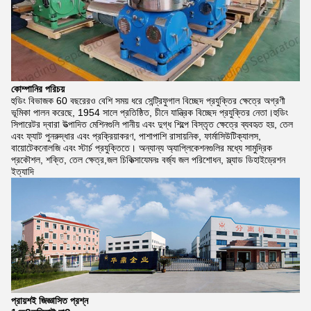
কোম্পানির পরিচয়
হুডিং বিভাজক 60 বছরেরও বেশি সময় ধরে সেন্ট্রিফুগাল বিচ্ছেদ প্রযুক্তির ক্ষেত্রে অগ্রণী
ভূমিকা পালন করেছে, 1954 সালে প্রতিষ্ঠিত, চীনে যান্ত্রিক বিচ্ছেদ প্রযুক্তির নেতা।হুডিং
সিপারেটর দ্বারা উত্পাদিত মেশিনগুলি পানীয় এবং দুগ্ধ শিল্পে বিস্তৃত ক্ষেত্রে ব্যবহৃত হয়, তেল
এবং ফ্যাট পুনরুদ্ধার এবং প্রক্রিয়াকরণ, পাশাপাশি রাসায়নিক, ফার্মাসিউটিক্যালস,
বায়োটেকনোলজি এবং স্টার্চ প্রযুক্তিতে। অন্যান্য অ্যাপ্লিকেশনগুলির মধ্যে সামুদ্রিক
প্রকৌশল, শক্তি, তেল ক্ষেত্র,জল চিকিত্সাযেমনঃ বর্জ্য জল পরিশোধন, স্ল্যাড ডিহাইড্রেশন
ইত্যাদি
প্রায়শই জিজ্ঞাসিত প্রশ্ন