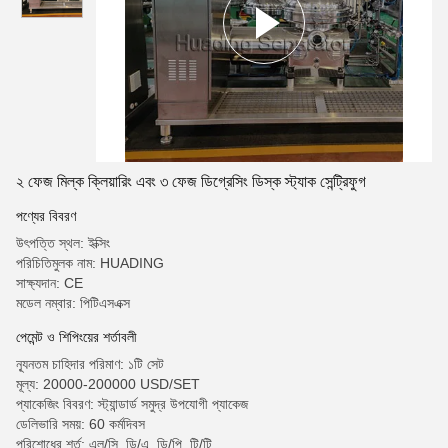
২ ফেজ মিল্ক ক্লিয়ারিং এবং ৩ ফেজ ডিগ্রেসিং ডিস্ক স্ট্যাক সেন্ট্রিফুগ
পণ্যের বিবরণ
উৎপত্তি স্থল: ইক্সিং
পরিচিতিমুলক নাম: HUADING
সাক্ষ্যদান: CE
মডেল নম্বার: পিটিএসএক্স
পেমেন্ট ও শিপিংয়ের শর্তাবলী
ন্যূনতম চাহিদার পরিমাণ: ১টি সেট
মূল্য: 20000-200000 USD/SET
প্যাকেজিং বিবরণ: স্ট্যান্ডার্ড সমুদ্র উপযোগী প্যাকেজ
ডেলিভারি সময়: 60 কর্মদিবস
পরিশোধের শর্ত: এল/সি, ডি/এ, ডি/পি, টি/টি