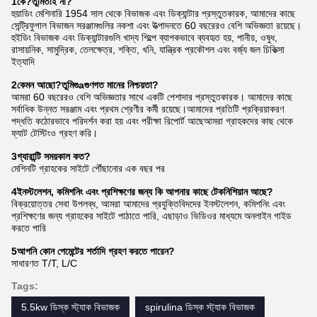
1কে?
তুমি
তাই না?
হুয়াডিং মেশিনারি 1954 সাল থেকে বিভাজক এবং ডিক্যান্টার প্রস্তুতকারক, আমাদের কাছে
সেন্ট্রিফুগাল বিভাজন সরঞ্জামগুলির নকশা এবং উত্পাদনতে 60 বছরেরও বেশি অভিজ্ঞতা রয়েছে।
হুইডিং বিভাজক এবং ডিক্যান্টারগুলি খাদ্য শিল্পে ব্যাপকভাবে ব্যবহৃত হয়, পানীয়, ওষুধ,
রাসায়নিক, সামুদ্রিক, তেলক্ষেত্র, শক্তি, খনি, যান্ত্রিক প্রকৌশল এবং বর্জ্য জল চিকিত্সা
ইত্যাদি
2কেমন আছো?
তুমি
গু
a
গুণগত মানের নিশ্চয়তা?
আমরা 60 বছরেরও বেশি অভিজ্ঞতার সাথে একটি পেশাদার প্রস্তুতকারক। আমাদের কাছে
সর্বাধিক উন্নত সরঞ্জাম এবং প্রথম শ্রেণীর কর্মী রয়েছে।আমাদের প্রতিটি প্রক্রিয়াকরণ
পদ্ধতি কঠোরভাবে পরিদর্শন করা হয় এবং পরীক্ষা রিপোর্ট আছেআমরা গ্রাহকদের কাছ থেকে
ফ্যাট টেস্টিংও গ্রহণ করি।
3গ্যারান্টি সময়কাল কত?
মেশিনটি গ্রাহকের সাইটে পৌঁছানোর এক বছর পর
4ইনস্টলেশন, কমিশনিং এবং প্রশিক্ষণের জন্য কি আপনার কাছে টেকনিশিয়ান আছে?
বিক্রয়োত্তর সেবা উপলব্ধ, আমরা আমাদের প্রযুক্তিবিদদের ইনস্টলেশন, কমিশনিং এবং
প্রশিক্ষণের জন্য গ্রাহকের সাইটে পাঠাতে পারি, এছাড়াও ভিডিওর মাধ্যমে অনলাইন গাইড
করতে পারি
5আপনি কোন পেমেন্টের শর্তাদি গ্রহণ করতে পারেন?
সাধারণত T/T, L/C
Tags:
5.5kw ডিস্ক স্ট্যাক বিভাজক
spirulina ডিস্ক স্ট্যাক বিভাজক