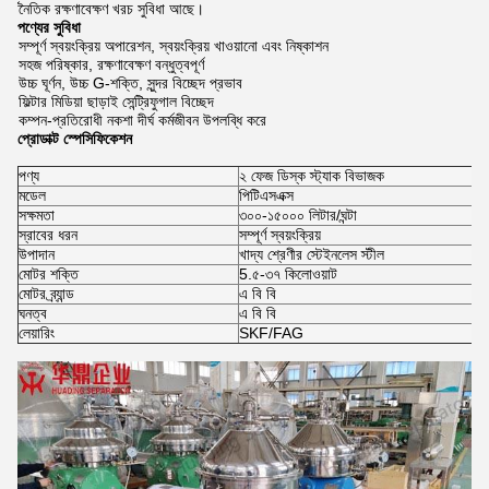
অর্থনৈতিক রক্ষণাবেক্ষণ খরচ সুবিধা আছে।
পণ্যের সুবিধা
সম্পূর্ণ স্বয়ংক্রিয় অপারেশন, স্বয়ংক্রিয় খাওয়ানো এবং নিষ্কাশন
সহজ পরিষ্কার, রক্ষণাবেক্ষণ বন্ধুত্বপূর্ণ
উচ্চ ঘূর্ণন, উচ্চ G-শক্তি, সুন্দর বিচ্ছেদ প্রভাব
ফিল্টার মিডিয়া ছাড়াই সেন্ট্রিফুগাল বিচ্ছেদ
কম্পন-প্রতিরোধী নকশা দীর্ঘ কর্মজীবন উপলব্ধি করে
প্রোডাক্ট স্পেসিফিকেশন
পণ্য
২ ফেজ ডিস্ক স্ট্যাক বিভাজক
মডেল
পিটিএসএক্স
সক্ষমতা
৩০০-১৫০০০ লিটার/ঘন্টা
স্রাবের ধরন
সম্পূর্ণ স্বয়ংক্রিয়
উপাদান
খাদ্য শ্রেণীর স্টেইনলেস স্টীল
মোটর শক্তি
5.৫-৩৭ কিলোওয়াট
মোটর ব্র্যান্ড
এ বি বি
ঘনত্ব
এ বি বি
লেয়ারিং
SKF/FAG