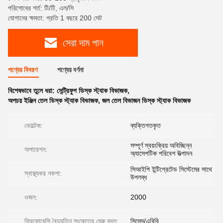
পরিশোধের শর্ত: টি/টি, এল/সি
যোগানের ক্ষমতা: প্রতি 1 বছরে 200 সেট
সেরা দাম পান
পণ্যের বিবরণ
পণ্যের বর্ণনা
বিশেষভাবে তুলে ধরা:
সেন্ট্রিফুগ ডিস্ক স্ট্যাক বিভাজক
,
অপচয় ইঞ্জিন তেল ডিস্ক স্ট্যাক বিভাজক
,
জল তেল বিভাজন ডিস্ক স্ট্যাক বিভাজক
ভোল্টেজ:
ব্যক্তিগতকৃত
সম্পূর্ণ স্বয়ংক্রিয় অবিচ্ছিন্ন
অপারেশন:
অ্যাসেপটিক পরিবেশ উত্পাদন
সিআইপি ইন্টিগ্রেটেড সিস্টেমের সাথে
স্বাস্থ্যকর নকশা:
উপলব্ধ
ওজন:
2000
ফ্রিকোয়েন্সি বৈদ্যুতিন সংকেতের মেরু বদল:
সিমেন্স/এবিবি