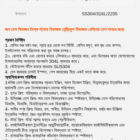
উপাদান:
SS304/316L/2205
জল তেল বিভাজন ডিস্ক স্ট্যাক বিভাজক সেন্ট্রিফুগ বিভাজক মেশিনের তেল অপচয় জন্য
প্রধান বৈশিষ্ট্য
1. মেশিন শুরু ঘর্ষণ শুরু, প্রায় ছয় থেকে দশ মিনিট. মেশিন মসৃণ, কম শব্দ এবং কম্পন,
ইনস্টলেশন পথ পরিচালনা করা খুব সহজ চালায়।
2৩. রোলার বডি এবং রোলার কভার ২সিআর১৩ ব্যবহার করে, এবং ডিস্কের মতো যোগাযোগের
উপাদানগুলির অন্যান্য অংশগুলি 304L ব্যবহার করে।
3. স্টেইনলেস স্টীল কভার ব্যবহার SUS304
4. বেস ব্যবহার ঢালাই ইস্পাত, লেপ জাহাজের নীচে একই ভাবে কাজ করে.
অ্যাপ্লিকেশন পরিসীমা
1খনিজ তেল শিল্পঃ জাহাজের প্রধান ইঞ্জিন, স্থল ডিজেল ইঞ্জিন, বিদ্যুৎকেন্দ্র ইত্যাদির জন্য
জ্বালানী তেল এবং তৈলাক্তকরণ তেলের পরিশোধন;
2- দুগ্ধ শিল্প: পরিষ্কার ও বিশুদ্ধকরণ, তাজা দুধের ডিগ্রেসিং;
3- উদ্ভিজ্জ তেল শিল্পঃ পাম তেল বিশুদ্ধকরণ এবং স্পষ্টকরণ, উদ্ভিজ্জ তেল পরিশোধনের
ডিগুমিং, ডিগুমিং, ডিহাইড্রেশন এবং ডিভ্যাক্সিং;
4- পানীয় পণ্য শিল্পঃ বিয়ার, রস, পানীয়, উদ্ভিদ প্রোটিন নিষ্কাশন, বর্জ্য জল চিকিত্সা
ইত্যাদির স্পষ্টতা; জৈব প্রকৌশল গন্ধের ব্রাউন স্পষ্টতা;
5- স্টার্চ শিল্প: স্টার্চ পল্পের ঘনত্ব এবং শ্রেণীবিভাগ;
6- ফার্মাসিউটিক্যাল ইন্ডাস্ট্রিঃ অ্যান্টিবায়োটিক, বায়োকেমিক্যাল ফার্মাসিউটিক্যালস এবং
ঐতিহ্যবাহী চীনা ওষুধের বিশ্লেষণে বিশুদ্ধতা বা স্পষ্টতা;
7- রাসায়নিক শিল্পঃ রাসায়নিক কাঁচামাল বিশুদ্ধকরণ বা স্পষ্টকরণ;