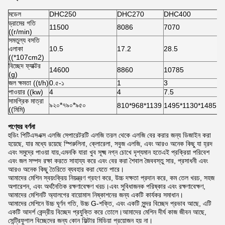
মডেল
DHC250
DHC270
DHC400
ড্রামের গতি
11500
8086
7070
((r/min)
সমতুল্য বসতি
এলাকা
10.5
17.2
28.5
((*107cm2)
বিচ্ছেদ ফ্যাক্টর
14600
8860
10785
(g)
জল ক্ষমতা ((t/h)
0.৫-১
1
3
পাওয়ার ((kw)
4
4
7.5
সামগ্রিক মাত্রা
৯২০*৭৯০*৯৫০
810*968*1139
1495*1130*1485
((মিমি)
পণ্যের বর্ণনা
হুডিং পিটিএসএক্স এলজি সেপারেটরটি এলজি তরল থেকে এলজি বের করার জন্য ডিজাইন করা
হয়েছে, যার মধ্যে রয়েছে স্পিরুলিনা, ক্লোরেলা, সবুজ এলজি, এবং আরও অনেক কিছু যা হ্রদ
এবং সমুদ্রে পাওয়া যায়,এমনকি যারা খুব সূক্ষ্ম নগ্ন চোখে দৃশ্যমান হতেএই প্রক্রিয়া পরিবেশ
এবং জল সম্পদ রক্ষা করতে সাহায্য করে এবং বের করা শৈবাল জৈববস্তু সার, প্রসাধনী এবং
আরও অনেক কিছু তৈরিতে ব্যবহার করা যেতে পারে।
আমাদের মেশিন স্বয়ংক্রিয় নিয়ন্ত্রণ গ্রহণ করে, উচ্চ দক্ষতা প্রদান করে, কম তেল খরচ, সহজ
অপারেশন, এবং অর্থনৈতিক রক্ষণাবেক্ষণ খরচ।এবং সুবিধাজনক পরিষ্কার এবং রক্ষণাবেক্ষণ,
আমাদের মেশিনটি অ্যালগের বায়োমাস নিষ্কাশনের জন্য একটি কার্যকর সমাধান।
আমাদের মেশিনে উচ্চ ঘূর্ণন গতি, উচ্চ G-শক্তি, এবং একটি সুন্দর বিচ্ছেদ প্রভাব আছে, এটি
একটি আদর্শ কেন্দ্রীয় বিচ্ছেদ প্রযুক্তি করে তোলে।আমাদের মেশিন দীর্ঘ কাজ জীবন আছে,
সেন্ট্রিফুগাল বিচ্ছেদের জন্য কোন ফিল্টার মিডিয়া প্রয়োজন হয় না।