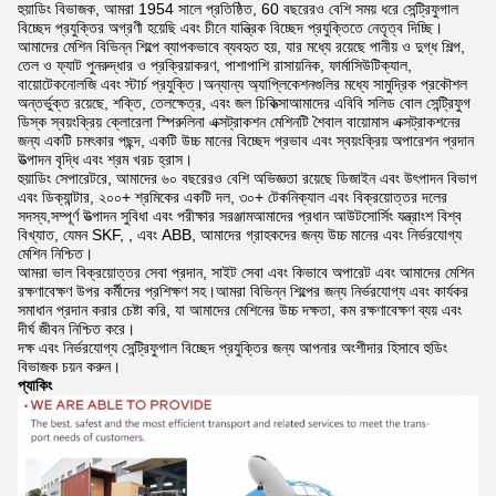
হুয়াডিং বিভাজক, আমরা 1954 সালে প্রতিষ্ঠিত, 60 বছরেরও বেশি সময় ধরে সেন্ট্রিফুগাল
বিচ্ছেদ প্রযুক্তির অগ্রণী হয়েছি এবং চীনে যান্ত্রিক বিচ্ছেদ প্রযুক্তিতে নেতৃত্ব দিচ্ছি।
আমাদের মেশিন বিভিন্ন শিল্পে ব্যাপকভাবে ব্যবহৃত হয়, যার মধ্যে রয়েছে পানীয় ও দুগ্ধ শিল্প,
তেল ও ফ্যাট পুনরুদ্ধার ও প্রক্রিয়াকরণ, পাশাপাশি রাসায়নিক, ফার্মাসিউটিক্যাল,
বায়োটেকনোলজি এবং স্টার্চ প্রযুক্তি।অন্যান্য অ্যাপ্লিকেশনগুলির মধ্যে সামুদ্রিক প্রকৌশল
অন্তর্ভুক্ত রয়েছে, শক্তি, তেলক্ষেত্র, এবং জল চিকিত্সাআমাদের এবিবি সলিড বোল সেন্ট্রিফুগ
ডিস্ক স্বয়ংক্রিয় ক্লোরেলা স্পিরুলিনা এক্সট্রাকশন মেশিনটি শৈবাল বায়োমাস এক্সট্রাকশনের
জন্য একটি চমৎকার পছন্দ, একটি উচ্চ মানের বিচ্ছেদ প্রভাব এবং স্বয়ংক্রিয় অপারেশন প্রদান
উত্পাদন বৃদ্ধি এবং শ্রম খরচ হ্রাস।
হুয়াডিং সেপারেটরে, আমাদের ৬০ বছরেরও বেশি অভিজ্ঞতা রয়েছে ডিজাইন এবং উৎপাদন বিভাগ
এবং ডিক্যান্টার, ২০০+ শ্রমিকের একটি দল, ৩০+ টেকনিক্যাল এবং বিক্রয়োত্তর দলের
সদস্য,সম্পূর্ণ উত্পাদন সুবিধা এবং পরীক্ষার সরঞ্জামআমাদের প্রধান আউটসোর্সিং যন্ত্রাংশ বিশ্ব
বিখ্যাত, যেমন SKF, , এবং ABB, আমাদের গ্রাহকদের জন্য উচ্চ মানের এবং নির্ভরযোগ্য
মেশিন নিশ্চিত।
আমরা ভাল বিক্রয়োত্তর সেবা প্রদান, সাইট সেবা এবং কিভাবে অপারেট এবং আমাদের মেশিন
রক্ষণাবেক্ষণ উপর কর্মীদের প্রশিক্ষণ সহ।আমরা বিভিন্ন শিল্পের জন্য নির্ভরযোগ্য এবং কার্যকর
সমাধান প্রদান করার চেষ্টা করি, যা আমাদের মেশিনের উচ্চ দক্ষতা, কম রক্ষণাবেক্ষণ ব্যয় এবং
দীর্ঘ জীবন নিশ্চিত করে।
দক্ষ এবং নির্ভরযোগ্য সেন্ট্রিফুগাল বিচ্ছেদ প্রযুক্তির জন্য আপনার অংশীদার হিসাবে হুডিং
বিভাজক চয়ন করুন।
প্যাকিং