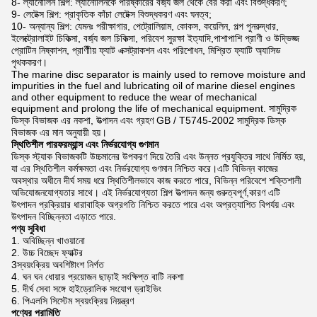
8- ল্যানোলিন শিল্প: ল্যানোলিনকে পরিষ্কারের বর্জ্য জল থেকে বের করা এবং বিশুদ্ধকরণ;
9- লেটেক্স শিল্প: প্রাকৃতিক কাঁচা লেটেক্স বিশুদ্ধকরণ এবং ঘনত্ব;
10- অন্যান্য শিল্প: যেমনঃ পরীক্ষাগার, পেট্রোলিয়াম, কোকস, কয়েলিন, পল্প পুনরুদ্ধার,
ইলেক্ট্রোলাইট চিকিত্সা, বর্জ্য জল চিকিত্সা, পরিবেশ সুরক্ষা ইত্যাদি,পাশাপাশি প্রাণী ও উদ্ভিজ্জ
প্রোটিন নিষ্কাশন, প্রাণীীয় ফ্যাট এক্সট্রাকশন এবং পরিশোধন, মিশ্রিত ফ্যাটি অ্যাসিড
পৃথককরণ।
The marine disc separator is mainly used to remove moisture and
impurities in the fuel and lubricating oil of marine diesel engines
and other equipment to reduce the wear of mechanical
equipment and prolong the life of mechanical equipment. সামুদ্রিক
ডিস্ক বিভাজক এর নকশা, উত্পাদন এবং গ্রহণ GB / T5745-2002 সামুদ্রিক ডিস্ক
বিভাজক এর মান অনুযায়ী হয়।
স্থিতিশীল পারফরম্যান্স এবং নির্ভরযোগ্য গুণমান
ডিস্ক স্ট্যাক বিভাজকটি উচ্চমানের উপকরণ দিয়ে তৈরি এবং উন্নত প্রযুক্তির সাথে নির্মিত হয়,
যা এর স্থিতিশীল কর্মক্ষমতা এবং নির্ভরযোগ্য গুণমান নিশ্চিত করে।এটি বিভিন্ন কাজের
অবস্থার অধীনে দীর্ঘ সময় ধরে স্থিতিশীলভাবে কাজ করতে পারে, বিভিন্ন পরিবেশে শক্তিশালী
অভিযোজনযোগ্যতার সাথে। এই নির্ভরযোগ্যতা শিল্প উত্পাদন জন্য গুরুত্বপূর্ণ,কারণ এটি
উৎপাদন প্রক্রিয়ার ধারাবাহিক অগ্রগতি নিশ্চিত করতে পারে এবং অপ্রত্যাশিত বিপর্যয় এবং
উৎপাদন বিচ্ছিন্নতা এড়াতে পারে.
পণ্য সুবিধা
1. অবিচ্ছিন্ন খাওয়ানো
2. উচ্চ বিচ্ছেদ ফ্যাক্টর
3স্বয়ংক্রিয় অবশিষ্টাংশ নির্গত
4. ঘন ঘন ধোয়ার প্রয়োজন ছাড়াই সংক্ষিপ্ত বাটি নকশা
5. দীর্ঘ সেবা সঙ্গে হাইড্রোলিক সংযোগ ড্রাইভিং
6. পিএলসি সিস্টেম স্বয়ংক্রিয় নিয়ন্ত্রণ
পণ্যের পরামিতি