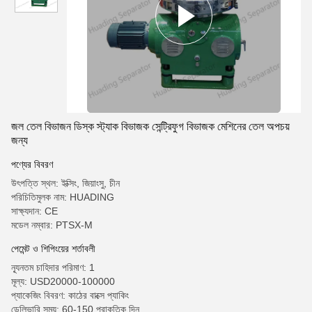
জল তেল বিভাজন ডিস্ক স্ট্যাক বিভাজক সেন্ট্রিফুগ বিভাজক মেশিনের তেল অপচয়
জন্য
পণ্যের বিবরণ
উৎপত্তি স্থল: ইক্সিং, জিয়াংসু, চীন
পরিচিতিমুলক নাম: HUADING
সাক্ষ্যদান: CE
মডেল নম্বার: PTSX-M
পেমেন্ট ও শিপিংয়ের শর্তাবলী
ন্যূনতম চাহিদার পরিমাণ: 1
মূল্য: USD20000-100000
প্যাকেজিং বিবরণ: কাঠের বাক্সে প্যাকিং
ডেলিভারি সময়: 60-150 প্রাকৃতিক দিন