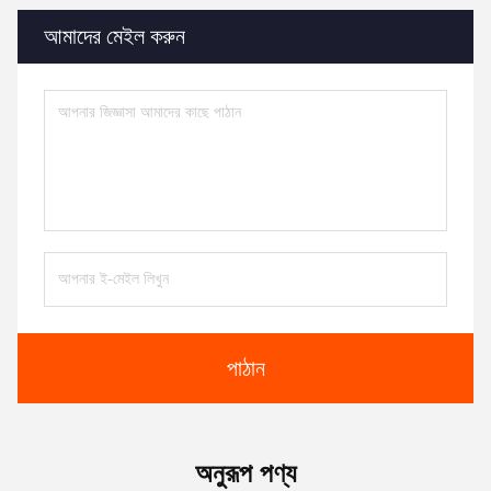
আমাদের মেইল ​​করুন
পাঠান
অনুরূপ পণ্য