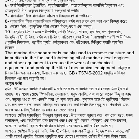
5- স্টার্চ শিল্প: স্টার্চ পল্পের ঘনত্ব এবং শ্রেণীবিভাগ;
6- ফার্মাসিউটিক্যাল ইন্ডাস্ট্রিঃ অ্যান্টিবায়োটিক, বায়োকেমিক্যাল ফার্মাসিউটিক্যালস এবং
ঐতিহ্যবাহী চীনা ওষুধের বিশ্লেষণে বিশুদ্ধতা বা স্পষ্টতা;
7- রাসায়নিক শিল্পঃ রাসায়নিক কাঁচামাল বিশুদ্ধকরণ বা স্পষ্টকরণ;
8- ল্যানোলিন শিল্পঃ ল্যানোলিনকে পরিষ্কারের বর্জ্য জল থেকে বের করে এবং বিশুদ্ধ করে;
9- লেটেক্স শিল্প: প্রাকৃতিক কাঁচা লেটেক্স বিশুদ্ধকরণ এবং ঘনত্ব;
10- অন্যান্য শিল্প: যেমনঃ পরীক্ষাগার, পেট্রোলিয়াম, কোকস, ক্যালিন, পল্প পুনরুদ্ধার,
ইলেক্ট্রোলাইট চিকিত্সা, বর্জ্য জল চিকিত্সা, পরিবেশ সুরক্ষা ইত্যাদি,পাশাপাশি প্রাণী ও উদ্ভিজ্জ
প্রোটিন নিষ্কাশন, প্রাণীীয় ফ্যাট এক্সট্রাকশন এবং পরিশোধন, মিশ্রিত ফ্যাটি অ্যাসিড
বিচ্ছেদ।
The marine disc separator is mainly used to remove moisture and
impurities in the fuel and lubricating oil of marine diesel engines
and other equipment to reduce the wear of mechanical
equipment and prolong the life of mechanical equipment. সামুদ্রিক
ডিস্ক বিভাজক এর নকশা, উত্পাদন এবং গ্রহণ GB / T5745-2002 সামুদ্রিক ডিস্ক
বিভাজক এর মান অনুযায়ী হয়।
পণ্যের বর্ণনা
হুডিং পিটিএসএক্স এলজি বিভাজকটি এলজি তরল থেকে এলজি বের করার জন্য ডিজাইন করা
হয়েছে, যার মধ্যে রয়েছে স্পিরুলিনা, ক্লোরেলা, সবুজ এলজি, এবং আরো অনেক কিছু যা হ্রদ
এবং সমুদ্রে পাওয়া যায়,এমনকি যারা খুব সূক্ষ্ম নগ্ন চোখে দৃশ্যমান হতেএই প্রক্রিয়া পরিবেশ
এবং জল সম্পদ রক্ষা করতে সাহায্য করে এবং বের করা শৈবাল জৈববস্তু সার, প্রসাধনী এবং
আরও অনেক কিছু তৈরিতে ব্যবহার করা যেতে পারে।
আমাদের মেশিন স্বয়ংক্রিয় নিয়ন্ত্রণ গ্রহণ করে, উচ্চ দক্ষতা প্রদান করে, কম তেল খরচ, সহজ
অপারেশন, এবং অর্থনৈতিক রক্ষণাবেক্ষণ খরচ।এবং সুবিধাজনক পরিষ্কার এবং রক্ষণাবেক্ষণ,
আমাদের মেশিনটি অ্যালগের বায়োমাস নিষ্কাশনের জন্য একটি কার্যকর সমাধান।
আমাদের মেশিনে উচ্চ ঘূর্ণন গতি, উচ্চ G-শক্তি, এবং একটি সুন্দর বিচ্ছেদ প্রভাব আছে, এটি
একটি আদর্শ কেন্দ্রীয় বিচ্ছেদ প্রযুক্তি করে তোলে।আমাদের মেশিন দীর্ঘ কাজ জীবন আছে,