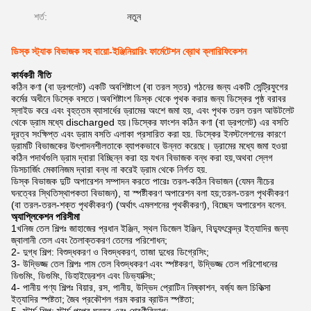
শর্ত:
নতুন
ডিস্ক স্ট্যাক বিভাজক সহ বায়ো-ইঞ্জিনিয়ারিং ফার্মেটেশন ব্রোথ ক্লারিফিকেশন
কার্যকরী নীতি
কঠিন কণা (বা ড্রপলেট) একটি অবশিষ্টাংশ (বা তরল স্তর) গঠনের জন্য একটি সেন্ট্রিফুগের
কর্মের অধীনে ডিস্কে বসতে।অবশিষ্টাংশ ডিস্ক থেকে পৃথক করার জন্য ডিস্কের পৃষ্ঠ বরাবর
স্লাইড করে এবং বৃহত্তম ব্যাসার্ধের ড্রামের অংশে জমা হয়, এবং পৃথক তরল তরল আউটলেট
থেকে ড্রাম মধ্যে discharged হয়।ডিস্কের ফাংশন কঠিন কণা (বা ড্রপলেট) এর বসতি
দূরত্ব সংক্ষিপ্ত এবং ড্রাম বসতি এলাকা প্রসারিত করা হয়. ডিস্কের ইনস্টলেশনের কারণে
ড্রামটি বিভাজকের উৎপাদনশীলতাকে ব্যাপকভাবে উন্নত করেছে। ড্রামের মধ্যে জমা হওয়া
কঠিন পদার্থগুলি ড্রাম দ্বারা বিচ্ছিন্ন করা হয় যখন বিভাজক বন্ধ করা হয়,অথবা স্লেগ
ডিসচার্জিং মেকানিজম দ্বারা বন্ধ না করেই ড্রাম থেকে নির্গত হয়.
ডিস্ক বিভাজক দুটি অপারেশন সম্পাদন করতে পারেঃ তরল-কঠিন বিভাজন (যেমন নীচের
ঘনত্বের স্থিতিস্থাপকতা বিভাজন), যা স্পষ্টীকরণ অপারেশন বলা হয়;তরল-তরল পৃথকীকরণ
(বা তরল-তরল-শক্ত পৃথকীকরণ) (অর্থাৎ এমলশনের পৃথকীকরণ), বিচ্ছেদ অপারেশন বলেন.
অ্যাপ্লিকেশন পরিসীমা
1খনিজ তেল শিল্পঃ জাহাজের প্রধান ইঞ্জিন, স্থল ডিজেল ইঞ্জিন, বিদ্যুৎকেন্দ্র ইত্যাদির জন্য
জ্বালানী তেল এবং তৈলাক্তকরণ তেলের পরিশোধন;
2- দুগ্ধ শিল্প: বিশুদ্ধকরণ ও বিশুদ্ধকরণ, তাজা দুধের ডিগ্রেসিং;
3- উদ্ভিজ্জ তেল শিল্পঃ পাম তেল বিশুদ্ধকরণ এবং স্পষ্টকরণ, উদ্ভিজ্জ তেল পরিশোধনের
ডিগুমিং, ডিগুমিং, ডিহাইড্রেশন এবং ডিভ্যাক্সিং;
4- পানীয় পণ্য শিল্পঃ বিয়ার, রস, পানীয়, উদ্ভিদ প্রোটিন নিষ্কাশন, বর্জ্য জল চিকিত্সা
ইত্যাদির স্পষ্টতা; জৈব প্রকৌশল গরম করার ব্রাউন স্পষ্টতা;