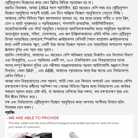
সেন্ট্রিফুগাল বিচ্ছেদের জন্য কোন ফিল্টার মিডিয়া প্রয়োজন হয় না।
হুয়াডিং বিভাজক, আমরা 1954 সালে প্রতিষ্ঠিত, 60 বছরেরও বেশি সময় ধরে সেন্ট্রিফুগাল
বিচ্ছেদ প্রযুক্তির অগ্রণী হয়েছি এবং চীনে যান্ত্রিক বিচ্ছেদ প্রযুক্তিতে নেতৃত্ব দিচ্ছি।
আমাদের মেশিন বিভিন্ন শিল্পে ব্যাপকভাবে ব্যবহৃত হয়, যার মধ্যে রয়েছে পানীয় ও দুগ্ধ শিল্প,
তেল ও ফ্যাট পুনরুদ্ধার ও প্রক্রিয়াকরণ, পাশাপাশি রাসায়নিক, ফার্মাসিউটিক্যাল,
বায়োটেকনোলজি এবং স্টার্চ প্রযুক্তি।অন্যান্য অ্যাপ্লিকেশনগুলির মধ্যে সামুদ্রিক প্রকৌশল
অন্তর্ভুক্ত রয়েছে, শক্তি, তেলক্ষেত্র, এবং জল চিকিত্সাআমাদের এবিবি সলিড বোল সেন্ট্রিফুগ
ডিস্ক স্বয়ংক্রিয় ক্লোরেলা স্পিরুলিনা এক্সট্রাকশন মেশিনটি শৈবাল বায়োমাস এক্সট্রাকশনের
জন্য একটি চমৎকার পছন্দ, একটি উচ্চ মানের বিচ্ছেদ প্রভাব এবং স্বয়ংক্রিয় অপারেশন প্রদান
উত্পাদন বৃদ্ধি এবং শ্রম খরচ হ্রাস।
হুয়াডিং সেপারেটরে, আমাদের ৬০ বছরেরও বেশি অভিজ্ঞতা রয়েছে ডিজাইন এবং উৎপাদন বিভাগ
এবং ডিক্যান্টার, ২০০+ শ্রমিকের একটি দল, ৩০+ টেকনিক্যাল এবং বিক্রয়োত্তর দলের
সদস্য,সম্পূর্ণ উত্পাদন সুবিধা এবং পরীক্ষার সরঞ্জামআমাদের প্রধান আউটসোর্সিং যন্ত্রাংশ বিশ্ব
বিখ্যাত, যেমন SKF, , এবং ABB, আমাদের গ্রাহকদের জন্য উচ্চ মানের এবং নির্ভরযোগ্য
মেশিন নিশ্চিত।
আমরা ভাল বিক্রয়োত্তর সেবা প্রদান, সাইট সেবা এবং কিভাবে অপারেট এবং আমাদের মেশিন
রক্ষণাবেক্ষণ উপর কর্মীদের প্রশিক্ষণ সহ।আমরা বিভিন্ন শিল্পের জন্য নির্ভরযোগ্য এবং কার্যকর
সমাধান প্রদান করার চেষ্টা করি, যা আমাদের মেশিনের উচ্চ দক্ষতা, কম রক্ষণাবেক্ষণ ব্যয় এবং
দীর্ঘ জীবন নিশ্চিত করে।
দক্ষ এবং নির্ভরযোগ্য সেন্ট্রিফুগাল বিচ্ছেদ প্রযুক্তির জন্য আপনার অংশীদার হিসাবে হুডিং
বিভাজক চয়ন করুন।
প্যাকিং