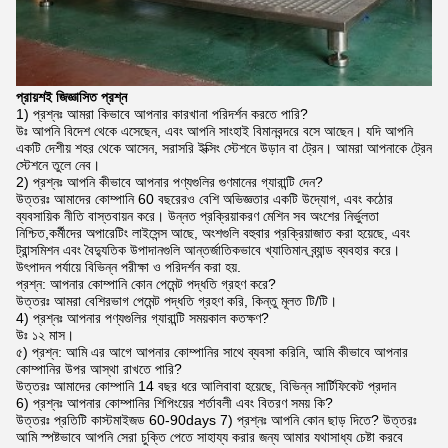
প্রায়শই জিজ্ঞাসিত প্রশ্ন
1) প্রশ্নঃ আমরা কিভাবে আপনার কারখানা পরিদর্শন করতে পারি?
উঃ আপনি বিদেশ থেকে এসেছেন, এবং আপনি সাংহাই বিমানবন্দরে বসে আছেন। যদি আপনি
একটি দেশীয় শহর থেকে আসেন, সরাসরি ইক্সিং স্টেশনে উড়ান বা ট্রেন। আমরা আপনাকে ট্রেন
স্টেশনে তুলে নেব।
2) প্রশ্নঃ আপনি কীভাবে আপনার পণ্যগুলির গুণমানের গ্যারান্টি দেন?
উত্তরঃ আমাদের কোম্পানি 60 বছরেরও বেশি অভিজ্ঞতার একটি উদ্যোগ, এবং কঠোর
ব্যবসায়িক নীতি বাস্তবায়ন করে। উন্নত প্রক্রিয়াকরণ মেশিন সব অংশের নির্ভুলতা
নিশ্চিত,কর্মীদের অপারেটিং লাইসেন্স আছে, অংশগুলি বহুবার প্রক্রিয়াজাত করা হয়েছে, এবং
ট্রান্সমিশন এবং বৈদ্যুতিক উপাদানগুলি আন্তর্জাতিকভাবে খ্যাতিমান ব্র্যান্ড ব্যবহার করে।
উৎপাদন পর্যায়ে বিভিন্ন পরীক্ষা ও পরিদর্শন করা হয়.
প্রশ্ন: আপনার কোম্পানি কোন পেমেন্ট পদ্ধতি গ্রহণ করে?
উত্তরঃ আমরা বেশিরভাগ পেমেন্ট পদ্ধতি গ্রহণ করি, কিন্তু মূলত টি/টি।
4) প্রশ্নঃ আপনার পণ্যগুলির গ্যারান্টি সময়কাল কতক্ষণ?
উঃ ১২ মাস।
৫) প্রশ্ন: আমি এর আগে আপনার কোম্পানির সাথে ব্যবসা করিনি, আমি কীভাবে আপনার
কোম্পানির উপর আস্থা রাখতে পারি?
উত্তরঃ আমাদের কোম্পানি 14 বছর ধরে আলিবাবা হয়েছে, বিভিন্ন সার্টিফিকেট প্রদান
6) প্রশ্নঃ আপনার কোম্পানির শিপিংয়ের শর্তাবলী এবং বিতরণ সময় কি?
উত্তরঃ প্রতিটি কাস্টমাইজড 60-90days 7) প্রশ্নঃ আপনি কোন ছাড় দিতে? উত্তরঃ
আমি স্পষ্টভাবে আপনি সেরা চুক্তি পেতে সাহায্য করার জন্য আমার যথাসাধ্য চেষ্টা করবে