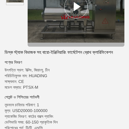
ডিস্ক স্ট্যাক বিভাজক সহ বায়ো-ইঞ্জিনিয়ারিং ফার্মেটেশন ব্রোথ ক্লারিফিকেশন
পণ্যের বিবরণ
উৎপত্তি স্থল: ইক্সিং, জিয়াংসু, চীন
পরিচিতিমুলক নাম: HUADING
সাক্ষ্যদান: CE
মডেল নম্বার: PTSX-M
পেমেন্ট ও শিপিংয়ের শর্তাবলী
ন্যূনতম চাহিদার পরিমাণ: 1
মূল্য: USD20000-100000
প্যাকেজিং বিবরণ: কাঠের বাক্সে প্যাকিং
ডেলিভারি সময়: 60-150 প্রাকৃতিক দিন
পরিশোধের শর্ত: টি/টি, এল/সি