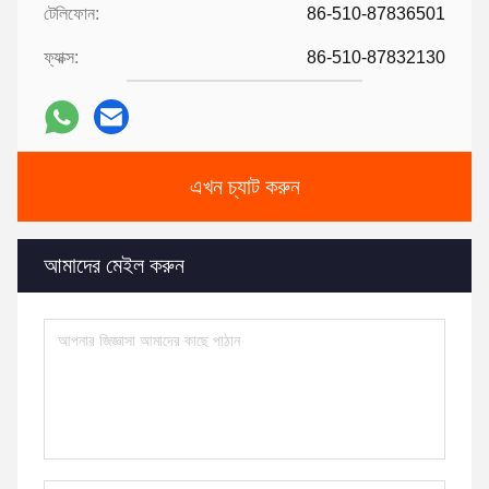
টেলিফোন:
86-510-87836501
ফ্যাক্স:
86-510-87832130
এখন চ্যাট করুন
আমাদের মেইল ​​করুন