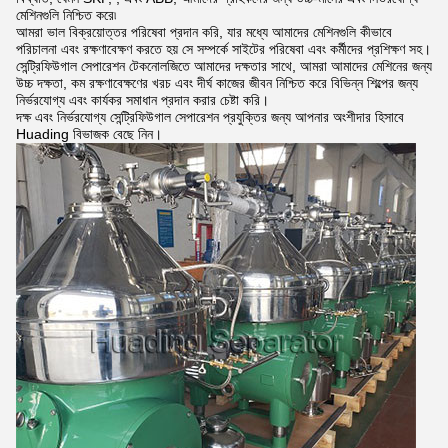
মেশিনগুলি নিশ্চিত করে৷
আমরা ভাল বিক্রয়োত্তর পরিষেবা প্রদান করি, যার মধ্যে আমাদের মেশিনগুলি কীভাবে
পরিচালনা এবং রক্ষণাবেক্ষণ করতে হয় সে সম্পর্কে সাইটের পরিষেবা এবং কর্মীদের প্রশিক্ষণ সহ।
সেন্ট্রিফিউগাল সেপারেশন টেকনোলজিতে আমাদের দক্ষতার সাথে, আমরা আমাদের মেশিনের জন্য
উচ্চ দক্ষতা, কম রক্ষণাবেক্ষণের খরচ এবং দীর্ঘ কাজের জীবন নিশ্চিত করে বিভিন্ন শিল্পের জন্য
নির্ভরযোগ্য এবং কার্যকর সমাধান প্রদান করার চেষ্টা করি।
দক্ষ এবং নির্ভরযোগ্য সেন্ট্রিফিউগাল সেপারেশন প্রযুক্তির জন্য আপনার অংশীদার হিসাবে
Huading বিভাজক বেছে নিন।