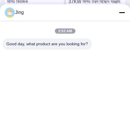
সলিড বিভাজক
37KW সলিড তরল বিচ্ছেদ সরঞ্জাম
Jing
সেরা দাম পান
সেরা দাম পান
2:53 AM
Good day, what product are you looking for?
YIXING HUADING MACHINERY CO.,LTD.
info@yxhuading.com
86-510-87836501
NO.888#, YIGAO ROAD, YIXING, JIANGSU P.R.CHINA