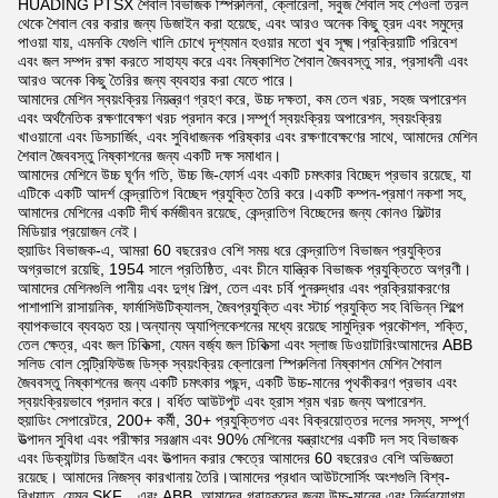
HUADING PTSX শৈবাল বিভাজক স্পিরুলিনা, ক্লোরেলা, সবুজ শৈবাল সহ শেওলা তরল
থেকে শৈবাল বের করার জন্য ডিজাইন করা হয়েছে, এবং আরও অনেক কিছু হ্রদ এবং সমুদ্রে
পাওয়া যায়, এমনকি যেগুলি খালি চোখে দৃশ্যমান হওয়ার মতো খুব সূক্ষ্ম।প্রক্রিয়াটি পরিবেশ
এবং জল সম্পদ রক্ষা করতে সাহায্য করে এবং নিষ্কাশিত শৈবাল জৈববস্তু সার, প্রসাধনী এবং
আরও অনেক কিছু তৈরির জন্য ব্যবহার করা যেতে পারে।
আমাদের মেশিন স্বয়ংক্রিয় নিয়ন্ত্রণ গ্রহণ করে, উচ্চ দক্ষতা, কম তেল খরচ, সহজ অপারেশন
এবং অর্থনৈতিক রক্ষণাবেক্ষণ খরচ প্রদান করে।সম্পূর্ণ স্বয়ংক্রিয় অপারেশন, স্বয়ংক্রিয়
খাওয়ানো এবং ডিসচার্জিং, এবং সুবিধাজনক পরিষ্কার এবং রক্ষণাবেক্ষণের সাথে, আমাদের মেশিন
শৈবাল জৈববস্তু নিষ্কাশনের জন্য একটি দক্ষ সমাধান।
আমাদের মেশিনে উচ্চ ঘূর্ণন গতি, উচ্চ জি-ফোর্স এবং একটি চমৎকার বিচ্ছেদ প্রভাব রয়েছে, যা
এটিকে একটি আদর্শ কেন্দ্রাতিগ বিচ্ছেদ প্রযুক্তি তৈরি করে।একটি কম্পন-প্রমাণ নকশা সহ,
আমাদের মেশিনের একটি দীর্ঘ কর্মজীবন রয়েছে, কেন্দ্রাতিগ বিচ্ছেদের জন্য কোনও ফিল্টার
মিডিয়ার প্রয়োজন নেই।
হুয়াডিং বিভাজক-এ, আমরা 60 বছরেরও বেশি সময় ধরে কেন্দ্রাতিগ বিভাজন প্রযুক্তির
অগ্রভাগে রয়েছি, 1954 সালে প্রতিষ্ঠিত, এবং চীনে যান্ত্রিক বিভাজক প্রযুক্তিতে অগ্রণী।
আমাদের মেশিনগুলি পানীয় এবং দুগ্ধ শিল্প, তেল এবং চর্বি পুনরুদ্ধার এবং প্রক্রিয়াকরণের
পাশাপাশি রাসায়নিক, ফার্মাসিউটিক্যালস, জৈবপ্রযুক্তি এবং স্টার্চ প্রযুক্তি সহ বিভিন্ন শিল্পে
ব্যাপকভাবে ব্যবহৃত হয়।অন্যান্য অ্যাপ্লিকেশনের মধ্যে রয়েছে সামুদ্রিক প্রকৌশল, শক্তি,
তেল ক্ষেত্র, এবং জল চিকিত্সা, যেমন বর্জ্য জল চিকিত্সা এবং স্লাজ ডিওয়াটারিংআমাদের ABB
সলিড বোল সেন্ট্রিফিউজ ডিস্ক স্বয়ংক্রিয় ক্লোরেলা স্পিরুলিনা নিষ্কাশন মেশিন শৈবাল
জৈববস্তু নিষ্কাশনের জন্য একটি চমৎকার পছন্দ, একটি উচ্চ-মানের পৃথকীকরণ প্রভাব এবং
স্বয়ংক্রিয়ভাবে প্রদান করে। বর্ধিত আউটপুট এবং হ্রাস শ্রম খরচ জন্য অপারেশন.
হুয়াডিং সেপারেটরে, 200+ কর্মী, 30+ প্রযুক্তিগত এবং বিক্রয়োত্তর দলের সদস্য, সম্পূর্ণ
উত্পাদন সুবিধা এবং পরীক্ষার সরঞ্জাম এবং 90% মেশিনের যন্ত্রাংশের একটি দল সহ বিভাজক
এবং ডিক্যান্টার ডিজাইন এবং উত্পাদন করার ক্ষেত্রে আমাদের 60 বছরেরও বেশি অভিজ্ঞতা
রয়েছে। আমাদের নিজস্ব কারখানায় তৈরি।আমাদের প্রধান আউটসোর্সিং অংশগুলি বিশ্ব-
বিখ্যাত, যেমন SKF, , এবং ABB, আমাদের গ্রাহকদের জন্য উচ্চ-মানের এবং নির্ভরযোগ্য