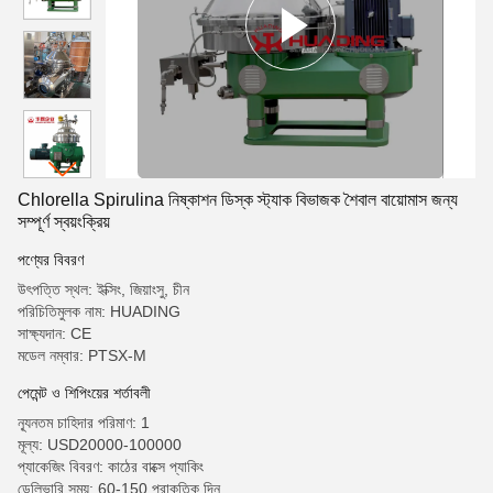
Chlorella Spirulina নিষ্কাশন ডিস্ক স্ট্যাক বিভাজক শৈবাল বায়োমাস জন্য
সম্পূর্ণ স্বয়ংক্রিয়
পণ্যের বিবরণ
উৎপত্তি স্থল: ইক্সিং, জিয়াংসু, চীন
পরিচিতিমুলক নাম: HUADING
সাক্ষ্যদান: CE
মডেল নম্বার: PTSX-M
পেমেন্ট ও শিপিংয়ের শর্তাবলী
ন্যূনতম চাহিদার পরিমাণ: 1
মূল্য: USD20000-100000
প্যাকেজিং বিবরণ: কাঠের বাক্সে প্যাকিং
ডেলিভারি সময়: 60-150 প্রাকৃতিক দিন