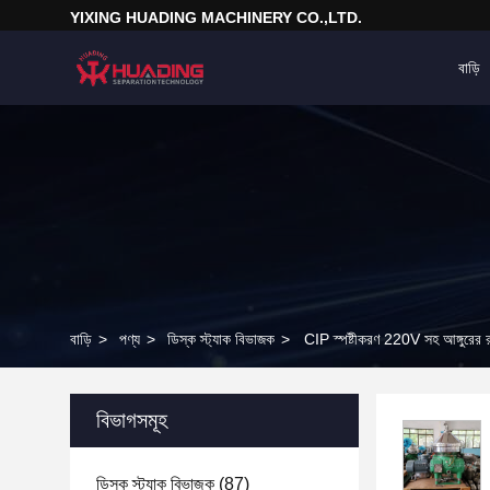
YIXING HUADING MACHINERY CO.,LTD.
বাড়ি
বাড়ি
>
পণ্য
>
ডিস্ক স্ট্যাক বিভাজক
>
CIP স্পষ্টীকরণ 220V সহ আঙ্গুরের রস
বিভাগসমূহ
ডিস্ক স্ট্যাক বিভাজক
(87)