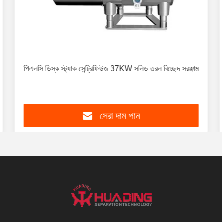
পিএলসি ডিস্ক স্ট্যাক সেন্ট্রিফিউজ 37KW সলিড তরল বিচ্ছেদ সরঞ্জাম
সেরা দাম পান