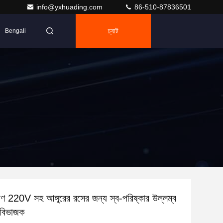
info@yxhuading.com
86-510-87836501
চ্যাট
Bengali
রণ 220V সহ আঙ্গুরের রসের জন্য স্ব-পরিষ্কার উল্লম্ব
ক বিভাজক