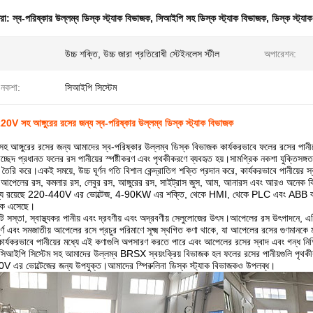
ধরা:
স্ব-পরিষ্কার উল্লম্ব ডিস্ক স্ট্যাক বিভাজক
,
সিআইপি সহ ডিস্ক স্ট্যাক বিভাজক
,
ডিস্ক স্ট্
উচ্চ শক্তি, উচ্চ জারা প্রতিরোধী স্টেইনলেস স্টীল
অপারেশন:
র নকশা:
সিআইপি সিস্টেম
20V সহ আঙ্গুরের রসের জন্য স্ব-পরিষ্কার উল্লম্ব ডিস্ক স্ট্যাক বিভাজক
হ আঙ্গুরের রসের জন্য আমাদের স্ব-পরিষ্কার উল্লম্ব ডিস্ক বিভাজক কার্যকরভাবে ফলের রসের পানীয়ের
েদ প্রধানত ফলের রস পানীয়ের স্পষ্টীকরণ এবং পৃথকীকরণে ব্যবহৃত হয়।সামগ্রিক নকশা যুক্তিসঙ্গত
 তৈরি করে।একই সময়ে, উচ্চ ঘূর্ণন গতি বিশাল কেন্দ্রাতিগ শক্তি প্রদান করে, কার্যকরভাবে পানীয়ের
আপেলের রস, কমলার রস, লেবুর রস, আঙ্গুরের রস, সাইট্রাস জুস, আম, আনারস এবং আরও অনেক কিছ
ধ্যে রয়েছে 220-440V এর ভোল্টেজ, 4-90KW এর শক্তি, থেকে HMI, থেকে PLC এবং ABB বা
 এসেছে।
স্তা, স্বাস্থ্যকর পানীয় এবং দ্রবণীয় এবং অদ্রবণীয় সেলুলোজের উৎস।আপেলের রস উৎপাদনে, এটিকে
ূর্ণ এবং সমজাতীয় আপেলের রসে প্রচুর পরিমাণে সূক্ষ্ম স্থগিত কণা থাকে, যা আপেলের রসের গুণমানকে 
কার্যকরভাবে পানীয়ের মধ্যে এই কণাগুলি অপসারণ করতে পারে এবং আপেলের রসের স্বাদ এবং গন্ধ নি
র সিআইপি সিস্টেম সহ আমাদের উল্লম্ব BRSX স্বয়ংক্রিয় বিভাজক হল ফলের রসের পানীয়গুলি পৃথকী
 এর ভোল্টেজের জন্য উপযুক্ত।আমাদের স্পিরুলিনা ডিস্ক স্ট্যাক বিভাজকও উপলব্ধ।