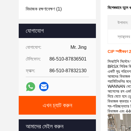
বিশেষভাবে তুলে 
বিভাজক রক্ষণাবেক্ষণ
(1)
উপাদান:
যোগাযোগ
স্বাস্থ্যক
যোগাযোগ:
Mr. Jing
CIP স্পষ্টীকরণ 2
টেলিফোন:
86-510-87836501
সিআইপি সিস্টেম স
BRSX সিরিজ বিচ্ছ
ফ্যাক্স:
86-510-87832130
একটি মৃদু পরিবেশ
আমাদের বিভাজক 
পরামিতিগুলির ম
WANNAN থেকে
আপেলের রস একটি স
দিয়ে যেতে হবে।চ
বিভাজক ব্যবহার 
এখন চ্যাট করুন
স্ব-পরিচ্ছন্নতা
বিভাজক এবং 440V
আমাদের মেইল ​​করুন