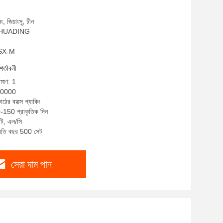
ং, জিয়াংসু, চীন
ম: HUADING
RSX-M
শর্তাবলী
িমাণ: 1
200000
ঠের বাক্সে প্যাকিং
0-150 প্রাকৃতিক দিন
টি, এল/সি
প্রতি বছর 500 সেট
সেরা দাম পান