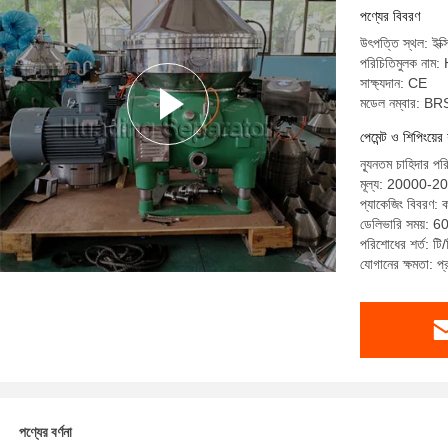
পণ্যের বিবরণ
উৎপত্তি স্থল: ইক্সি
পরিচিতিমুলক না
সাক্ষ্যদান: CE
মডেল নম্বার: B
পেমেন্ট ও শিপিংয়ের 
ন্যূনতম চাহিদার পর
মূল্য: 20000-
প্যাকেজিং বিবরণ: কা
ডেলিভারি সময়: 6
পরিশোধের শর্ত: টি/
যোগানের ক্ষমতা: 
পণ্যের বর্ণনা