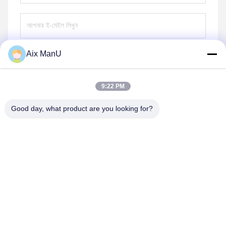
Aix ManU
পাঠান
9:22 PM
Good day, what product are you looking for?
YIXING HUADING MACHINERY CO.,LTD.
info@yxhuading.com
86-510-87836501
NO.888#, YIGAO ROAD, YIXING, JIANGSU P.R.CHINA