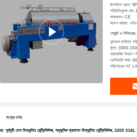
উৎপত্তি স্থল: ইক্স
পরিচিতিমুলক না
সাক্ষ্যদান: CE
মডেল নম্বার: এ
পেমেন্ট ও শিপিংয়ের 
ন্যূনতম চাহিদার পর
মূল্য: 3000-1
প্যাকেজিং বিবরণ: স্
ডেলিভারি সময়: 60
পরিশোধের শর্ত: 
পণ্যের বর্ণনা
ধরা:
সূর্যমুখী তেল ডিক্যান্টার সেন্ট্রিফিউজ
,
অনুভূমিক ক্রমাগত ডিক্যান্টার সেন্ট্রিফিউজ
,
2205 316L ডিক্