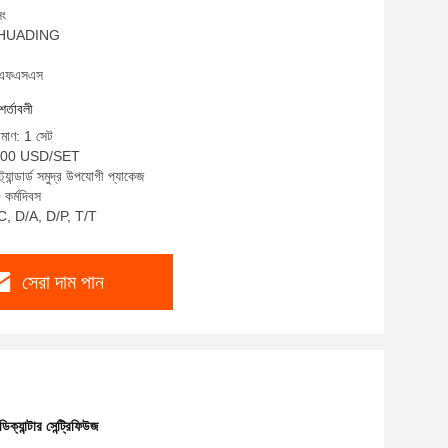
িং
ম: HUADING
ইচএফএসএস
শর্তাবলী
িমাণ: 1 সেট
5000 USD/SET
ট্যান্ডার্ড সমুদ্র উপযোগী প্যাকেজ
 কর্মদিবস
L/C, D/A, D/P, T/T
সেরা দাম পান
যান্টার সেন্ট্রিফিউজ