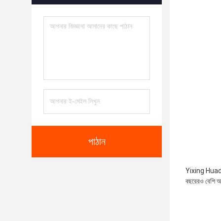
পাঠান
Yixing Huading
বছরেরও বেশি অভ