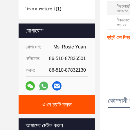
ফ্রিকোয়েন্
বিভাজক রক্ষণাবেক্ষণ
(1)
সংকেতের 
বিক্রয়োত
করা হয়:
যোগাযোগ
সূর্যমুখী তেল ডি
যোগাযোগ:
Ms. Rosie Yuan
টেলিফোন:
86-510-87836501
ফ্যাক্স:
86-510-87832130
কোম্পানী 
এখন চ্যাট করুন
আমাদের মেইল ​​করুন