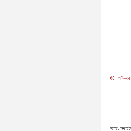
60+ অভিজ্ঞতা স
হুয়াডিং সেপারেট