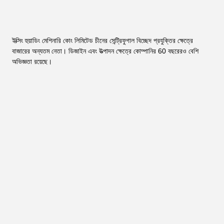
ইক্সিং হুয়াডিং মেশিনারি কোং লিমিটেড চীনের সেন্ট্রিফুগাল বিচ্ছেদ প্রযুক্তির ক্ষেত্রে 
বাজারের অন্যতম নেতা। ডিজাইন এবং উত্পাদন ক্ষেত্রে কোম্পানির 60 বছরেরও বেশি 
অভিজ্ঞতা রয়েছে।