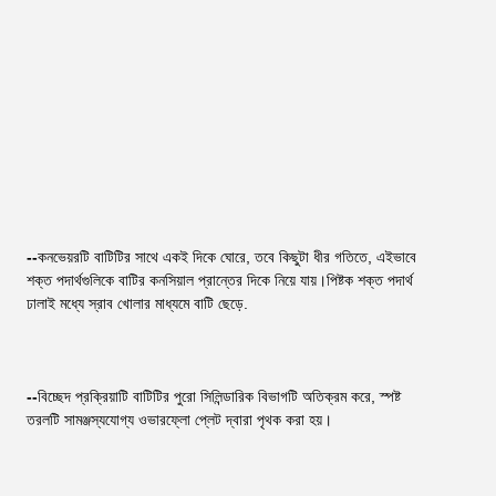
--
কনভেয়রটি বাটিটির সাথে একই দিকে ঘোরে, তবে কিছুটা ধীর গতিতে, এইভাবে 
শক্ত পদার্থগুলিকে বাটির কনসিয়াল প্রান্তের দিকে নিয়ে যায়।পিষ্টক শক্ত পদার্থ 
ঢালাই মধ্যে স্রাব খোলার মাধ্যমে বাটি ছেড়ে.
--
বিচ্ছেদ প্রক্রিয়াটি বাটিটির পুরো সিলিন্ডারিক বিভাগটি অতিক্রম করে, স্পষ্ট 
তরলটি সামঞ্জস্যযোগ্য ওভারফ্লো প্লেট দ্বারা পৃথক করা হয়।