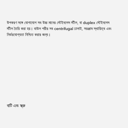
উপকরণ সঙ্গে যোগাযোগ সব উচ্চ মানের স্টেইনলেস স্টীল, বা duplex স্টেইনলেস 
স্টীল তৈরি করা হয়। বাউল শরীর সব centrifugal ঢালাই, সরঞ্জাম স্থায়িত্ব এবং 
নির্ভরযোগ্যতা নিশ্চিত করার জন্য।
বাটি এবং স্ক্রু