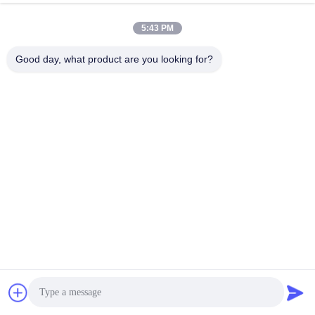
5:43 PM
Good day, what product are you looking for?
একটি বিস্তৃত পরিধান সুরক্ষা উপলব্ধ, ঢালাই হার্ড আচ্ছাদন বা স্প্রে লেপ, সিরামিক পোর্ট, 
Zn কার্বাইড টাইলস, ঠান্ডা হার্ড মানসিক portcastings, ইত্যাদি সহ সব পরিধান সুরক্ষা 
উপাদান,ঢালাই করা হার্ড লেপ বা স্প্রে লেপ ব্যতীত, ক্ষেত্রের প্রতিস্থাপনযোগ্য।