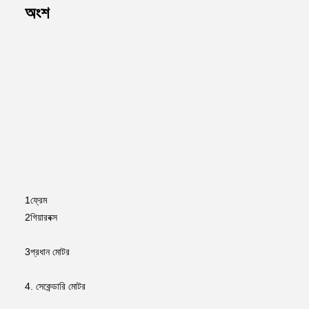
অংশ
1ফ্রেম
2গিয়ারবক্স
3প্রধান মোটর
4. সেকেন্ডারি মোটর