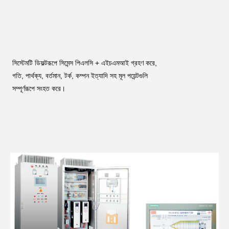
সিস্টেমটি ডিফল্টরূপে সিমেন্স পিএলসি + এইচএমআই গ্রহণ করে, 
গতি, পার্থক্য, বর্তমান, টর্ক, কম্পন ইত্যাদি সহ মূল পয়েন্টগুলি 
সম্পূর্ণরূপে সংহত করে।