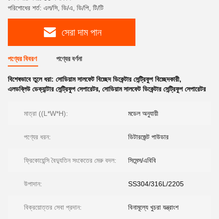
পরিশোধের শর্ত: এল/সি, ডি/এ, ডি/পি, টি/টি
সেরা দাম পান
পণ্যের বিবরণ
পণ্যের বর্ণনা
বিশেষভাবে তুলে ধরা:
সোডিয়াম সালফেট বিচ্ছেদ ডিকেন্টার সেন্ট্রিফুগ বিচ্ছেদকারী
,
এলডব্লিউ ডেক্যান্টার সেন্ট্রিফুগ সেপারেটর
,
সোডিয়াম সালফেট ডিকেন্টার সেন্ট্রিফুগ সেপারেটর
মাত্রা ((L*W*H):
মডেল অনুযায়ী
পণ্যের ধরন:
ডিটারজেন্ট পাউডার
ফ্রিকোয়েন্সি বৈদ্যুতিন সংকেতের মেরু বদল:
সিমেন্স/এবিবি
উপাদান:
SS304/316L/2205
বিক্রয়োত্তর সেবা প্রদান:
বিনামূল্যে খুচরা যন্ত্রাংশ