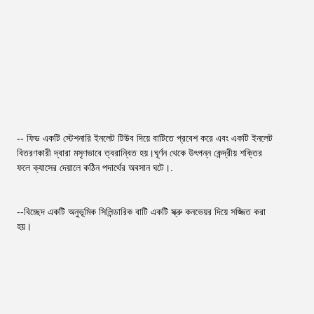
-- ফিড একটি স্টেশনারি ইনলেট টিউব দিয়ে বাটিতে প্রবেশ করে এবং একটি ইনলেট 
বিতরণকারী দ্বারা মসৃণভাবে ত্বরান্বিত হয়।ঘূর্ণন থেকে উৎপন্ন কেন্দ্রীয় শক্তির 
ফলে ক্যাসের দেয়ালে কঠিন পদার্থের অবসান ঘটে।.
--বিচ্ছেদ একটি অনুভূমিক সিলিন্ডারিক বাটি একটি স্ক্রু কনভেয়র দিয়ে সজ্জিত করা 
হয়।