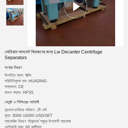
সোডিয়াম সালফেট বিভাজনের জন্য Lw Decanter Centrifuge
Separators
পণ্যের বিবরণ
উৎপত্তি স্থল: ইক্সিং
পরিচিতিমুলক নাম: HUADING
সাক্ষ্যদান: CE
মডেল নম্বার: HFSS
পেমেন্ট ও শিপিংয়ের শর্তাবলী
ন্যূনতম চাহিদার পরিমাণ: ১টি সেট
মূল্য: 3000-15000 USD/SET
প্যাকেজিং বিবরণ: স্ট্যান্ডার্ড সমুদ্র উপযোগী প্যাকেজ
ডেলিভারি সময়: 60 কর্মদিবস