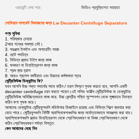
ওয়ারেন্টি সেবা পরে:
ভিডিও প্রযুক্তিগত সহায়তা
সোডিয়াম সালফেট বিভাজনের জন্য Lw Decanter Centrifuge Separators
পণ্য সুবিধা
1. পরিষ্কার চেহারা
2আর গন্ধের সমস্যা নেই।
3. সরঞ্জাম ইনস্টল এবং অপারেটিং সহজ
4. ছোট পদচিহ্ন
5. বিভিন্ন স্ল্যাড টাইপ জন্য কাজ
6. ঘনকরণ বা ডিহাইড্রেশন জন্য কাজ
7. শ্রম ব্যয় হ্রাস
8. আরও প্রসেস নমনীয়তা এবং উচ্চতর কর্মক্ষমতা স্তর
সেন্ট্রিফিউজ ডিক্যান্টার কি?
যখন আপনি উচ্চ শক্ত পদার্থের সাথে কঠিন / তরল মিশ্রণ পৃথক করতে হবে, আপনি একটি
decanter centrifuge চয়ন করতে পারেন।এই সলিড ভর্টেক্স সেন্ট্রিফিউজ বা ডেক্যান্টার
সেন্ট্রিফিউজ অবিচ্ছিন্নভাবে কাজ করে. উচ্চ কেন্দ্রীয় শক্তি সুস্পেনশন থেকে সূক্ষ্মভাবে বিভক্ত
কঠিন কণা পৃথক করে।
আমাদের ডেক্যান্টার সেন্ট্রিফুগগুলি মডিউলার ডিজাইনে রয়েছে এবং বিভিন্ন শিল্পে ব্যবহার করা
যেতে পারে। সেন্ট্রিফুগগুলি নির্দিষ্ট অ্যাপ্লিকেশনগুলির জন্য সর্বোত্তমভাবে সামঞ্জস্য করা যায়।
অ্যাপ্লিকেশনগুলি স্ল্যাড ডিহাইড্রেশন থেকে শ্রেণিবদ্ধকরণ বা ভিজা শ্রেণিবদ্ধকরণ থেকে
কঠিন শ্রেণিবদ্ধকরণ পর্যন্ত বিস্তৃত.
কেন আমাদের বেছে নিন