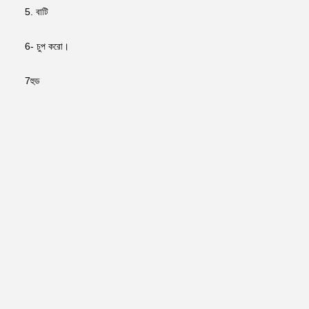
5. বাটি
6- চুপ করো।
7হুড