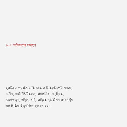
৬০+ অভিজ্ঞতার সমাহার
হুয়াডিং সেপারেটরের বিভাজক ও ডিক্যান্টারগুলি খাদ্য, 
পানীয়, ফার্মাসিউটিক্যাল, রাসায়নিক, সামুদ্রিক, 
তেলক্ষেত্র, শক্তি, খনি, যান্ত্রিক প্রকৌশল এবং বর্জ্য 
জল চিকিত্সা ইত্যাদিতে ব্যবহৃত হয়।