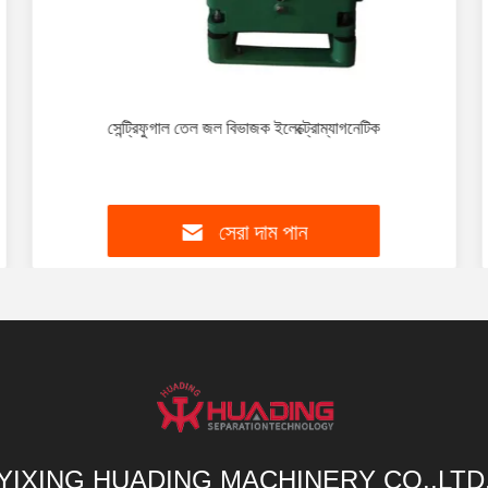
সেন্ট্রিফুগাল তেল জল বিভাজক ইলেক্ট্রোম্যাগনেটিক
সেরা দাম পান
YIXING HUADING MACHINERY CO.,LTD