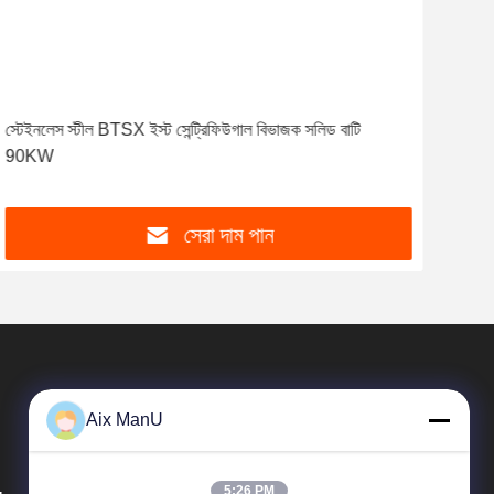
স্টেইনলেস স্টীল BTSX ইস্ট সেন্ট্রিফিউগাল বিভাজক সলিড বাটি
90KW
সেরা দাম পান
Aix ManU
.
5:26 PM