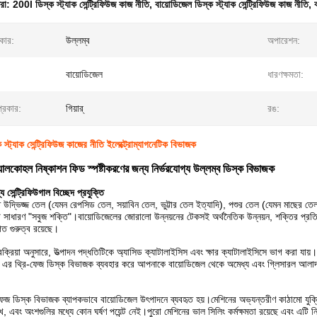
ধরা:
200l ডিস্ক স্ট্যাক সেন্ট্রিফিউজ কাজ নীতি
,
বায়োডিজেল ডিস্ক স্ট্যাক সেন্ট্রিফিউজ কাজ নীতি
,
রকার:
উল্লম্ব
অপারেশন:
বায়োডিজেল
ধারণক্ষমতা:
প্রকার:
গিয়ার্
রঙ:
 স্ট্যাক সেন্ট্রিফিউজ কাজের নীতি ইলেক্ট্রোম্যাগনেটিক বিভাজক
ালকোহল নিষ্কাশন ফিড স্পষ্টীকরণের জন্য নির্ভরযোগ্য উল্লম্ব ডিস্ক বিভাজক
 সেন্ট্রিফিউগাল বিচ্ছেদ প্রযুক্তি
উদ্ভিজ্জ তেল (যেমন রেপসিড তেল, সয়াবিন তেল, ভুট্টার তেল ইত্যাদি), পশুর তেল (যেমন মাছের তেল, ল
সাধারণ "সবুজ শক্তি"।বায়োডিজেলের জোরালো উন্নয়নের টেকসই অর্থনৈতিক উন্নয়ন, শক্তির প্রতিস্থাপ
গত গুরুত্ব রয়েছে।
্রক্রিয়া অনুসারে, উত্পাদন পদ্ধতিটিকে অ্যাসিড ক্যাটালাইসিস এবং ক্ষার ক্যাটালাইসিসে ভাগ করা যায়
িং এর থ্রি-ফেজ ডিস্ক বিভাজক ব্যবহার করে আপনাকে বায়োডিজেল থেকে অমেধ্য এবং গ্লিসারল আলা
ফেজ ডিস্ক বিভাজক ব্যাপকভাবে বায়োডিজেল উৎপাদনে ব্যবহৃত হয়।মেশিনের অভ্যন্তরীণ কাঠামো যুক
ুঙ্খ, এবং অংশগুলির মধ্যে কোন ঘর্ষণ পয়েন্ট নেই।পুরো মেশিনের ভাল সিলিং কর্মক্ষমতা রয়েছে এবং এটি ন