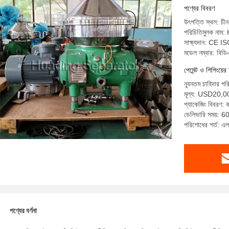
পণ্যের বিবরণ
উৎপত্তি স্থল: চীন
পরিচিতিমুলক না
সাক্ষ্যদান: CE I
মডেল নম্বার: বিড
পেমেন্ট ও শিপিংয়ের 
ন্যূনতম চাহিদার পর
মূল্য: USD20,
প্যাকেজিং বিবরণ: 
ডেলিভারি সময়: 60 
পরিশোধের শর্ত: এল 
পণ্যের বর্ণনা