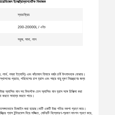
বায়োডিজেল ইলেক্ট্রোম্যাগনেটিক বিভাজক
স্বয়ংক্রিয়
200-20000L / এইচ
সবুজ, সাদা, লাল
ার্ড, লম্বা ইত্যাদি) এবং কাঁচামাল হিসাবে বর্জ্য চর্বি উৎপাদনকে বোঝায়।
নের প্রচার, পরিবেশের চাপ হ্রাস এবং শহুরে বায়ু দূষণ নিয়ন্ত্রণের জন্য
।উচ্চ অ্যাসিড মান সহ ফিডস্টক তেল অ্যাসিড মান হ্রাস সঙ্গে চিকিত্সা করা
দা করতে সাহায্য করতে পারে।
্তিসঙ্গতভাবে ডিজাইন করা হয়েছে।বাটি একটি উচ্চ গতির নকশা গ্রহণ করে।
িষ্ক্রিয় গ্যাস ইন্টারফেস দিয়ে সজ্জিত, মোটরটি বিস্ফোরণ-প্রমাণ ফাংশন গ্রহণ করে,