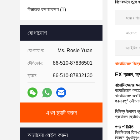
বিশেষভাবে তুলে 
বিভাজক রক্ষণাবেক্ষণ
(1)
যন্ত্রের প্
যোগাযোগ
আবেদন:
ড্রাইভিং 
যোগাযোগ:
Ms. Rosie Yuan
টেলিফোন:
86-510-87836501
বায়োডিজেল ডিস্ক
EX প্রমাণ, অ্য
ফ্যাক্স:
86-510-87832130
বায়োডিজেলের জন্য
বায়োডিজেল বলতে 
বায়োডিজেল একটি 
গুরুত্বপূর্ণ কৌশল
বিভিন্ন উত্পাদন প
এখন চ্যাট করুন
প্রয়োজন।হুয়াড
পণ্য পরিচিতি
হিউডিংয়ের তিন-
আমাদের মেইল ​​করুন
বিচ্ছেদ পুঙ্খানুপ