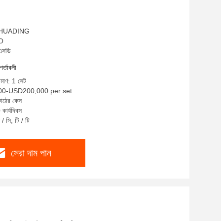
ম: HUADING
SO
িএসডি
শর্তাবলী
িমাণ: 1 সেট
000-USD200,000 per set
কাঠের কেস
কার্যদিবস
/ সি, টি / টি
সেরা দাম পান