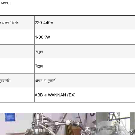
ে চলছে।
তিক একক বিশেষ
220-440V
4-90KW
সিমেন্স
সিমেন্স
ন্তরকারী
এবিবি বা কুমার্ক
ABB বা WANNAN (EX)