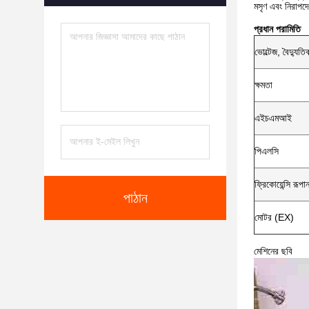
মসৃণ এবং নিরাপদ
প্রধান পরামিতি
ভোল্টেজ, বৈদ্যু
ক্ষমতা
এইচএমআই
পিএলসি
ফ্রিকোয়েন্সি রূপা
পাঠান
মোটর (EX)
মেশিনের ছবি