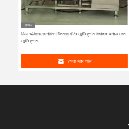
ভিডিও
রী
নিম্ন অক্সিজেনের পরিমাণ উল্লম্ব খামির সেন্ট্রিফুগাল বিভাজক অপচয় তেল
সেন্ট্রিফুগাল
সেরা দাম পান