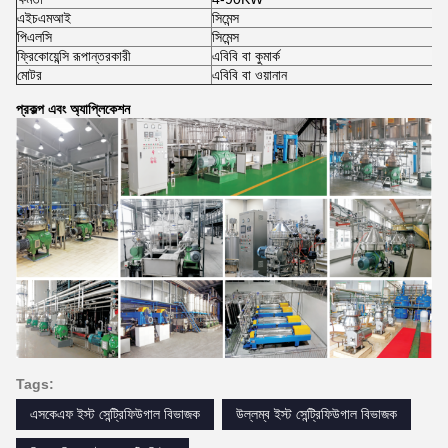
এইচএমআই
সিমেন্স
পিএলসি
সিমেন্স
ফ্রিকোয়েন্সি রূপান্তরকারী
এবিবি বা কুমার্ক
মোটর
এবিবি বা ওয়ানান
প্রকল্প এবং অ্যাপ্লিকেশন
Tags:
এসকেএফ ইস্ট সেন্ট্রিফিউগাল বিভাজক
উল্লম্ব ইস্ট সেন্ট্রিফিউগাল বিভাজক