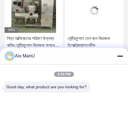
ভিডিও
নিম্ন অক্সিজেনের পরিমাণ উল্লম্ব
সেন্ট্রিফুগাল তেল জল বিভাজক
খামির সেন্ট্রিফুগাল বিভাজক অপচয়
ইলেক্ট্রোম্যাগনেটিক
তেল সেন্ট্রিফুগাল
Aix ManU
সেরা দাম পান
সেরা দাম পান
4:50 PM
Good day, what product are you looking for?
YIXING HUADING MACHINERY CO.,LTD.
info@yxhuading.com