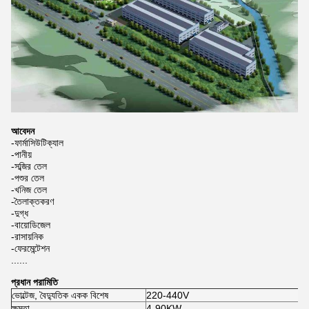
আবেদন
-ফার্মাসিউটিক্যাল
-পানীয়
-সব্জির তেল
-পশুর তেল
-খনিজ তেল
-তৈলাক্তকরণ
-দুগ্ধ
-বায়োডিজেল
-রাসায়নিক
-ফেরমেন্টেশন
......
প্রধান পরামিতি
ভোল্টেজ, বৈদ্যুতিক একক বিশেষ
220-440V
ক্ষমতা
4-90KW