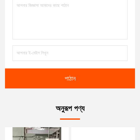
পাঠান
অনুরূপ পণ্য