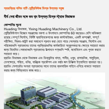
স্বয়ংক্রিয় সলিড বাটি সেন্ট্রিফিউজ ডিস্ক উল্লম্ব সবুজ
দীর্ঘ সেবা জীবন সঙ্গে কম শব্দ উল্লম্ব ডিস্ক স্ট্যাক বিভাজক
কোম্পানির সূচনা
Huading বিভাজক, Yixing Huading Machinery Co., Ltd.
সেন্ট্রিফিউগাল বিচ্ছেদ সরঞ্জামের নকশা ও উৎপাদনে কোম্পানির 60 বছরেরও বেশি অভিজ্ঞতা
রয়েছে।সম্পূর্ণ সিস্টেম, নির্দিষ্ট অ্যাপ্লিকেশনের জন্য কাস্টমাইজড, একটি কম্প্যাক্ট, সম্পূর্ণ
পরীক্ষিত, স্কিড-মাউন্ট করা সমাবেশে প্রদান করা যেতে পারে।সংস্থার সরঞ্জাম, সিস্টেম এবং
পরিষেবাগুলি গ্রাহকদের তাদের প্রক্রিয়াগুলির কার্যকারিতা অনুকূলকরণের ক্ষেত্রে সহায়তা করার
জন্য নিবেদিত।সমাধানগুলি গ্রাহকদের উত্পাদনে পণ্যগুলি স্পষ্ট, মনোনিবেশ এবং পৃথক করতে
সহায়তা করে।
হুয়াডিং বিভাজক থেকে বিভাজক এবং ডিক্যান্টার খাদ্য, পানীয়, ওষুধ, রাসায়নিক, সামুদ্রিক,
তেলক্ষেত্র, শক্তি, খনির, যান্ত্রিক প্রকৌশল এবং বর্জ্য জল চিকিত্সা ইত্যাদিতে ব্যবহৃত হয়।
হুয়াডিং সেপারেটর সংস্থা গ্রাহকদের সাথে তাদের ব্যবসায়িক লাইনে এগিয়ে থাকতে সহায়তা
করার জন্য নিবিড়ভাবে কাজ করে।