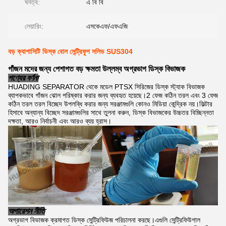
ঘনত্ব:
এ বি বি
লেয়ারিং:
এসকেএফ/এফএজি
বড় ক্যাপাসিটি ডিস্ক বোল সেন্ট্রিফুগ সলিড SUS304
গাঁজন মদের জন্য পেশাগত বড় ক্ষমতা উল্লম্ব অগ্রভাগ ডিস্ক বিভাজক
পণ্যের বর্ণনা
HUADING SEPARATOR থেকে মডেল PTSX সিরিজের ডিস্ক স্ট্যাক বিভাজক
ব্যাপকভাবে গাঁজন ঝোল পরিষ্কার করার জন্য ব্যবহৃত হয়েছে।2 ফেজ কঠিন তরল এবং 3 ফেজ
কঠিন তরল তরল বিচ্ছেদ উপলব্ধি করার জন্য সরঞ্জামগুলি কোনও মিডিয়া কেন্দ্রিক নয়।ফিল্টার
হিসাবে অন্যান্য বিচ্ছেদ সরঞ্জামগুলির সাথে তুলনা করুন, ডিস্ক বিভাজকের উচ্চতর বিচ্ছিন্নতা
দক্ষতা, আরও নির্বাচনী এবং আরও ব্যয় হ্রাস।
অপারেশন নীতি
অগ্রভাগ বিভাজক ক্রমাগত ডিস্ক সেন্ট্রিফিউজ পরিচালনা করছে।এগুলি সেন্ট্রিফিউগাল