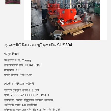
বড় ক্যাপাসিটি ডিস্ক বোল সেন্ট্রিফুগ সলিড SUS304
পণ্যের বিবরণ
উৎপত্তি স্থল: Yixing
পরিচিতিমুলক নাম: HUADING
সাক্ষ্যদান: CE
মডেল নম্বার: পিটিএসএক্স
পেমেন্ট ও শিপিংয়ের শর্তাবলী
ন্যূনতম চাহিদার পরিমাণ: 1 সেট
মূল্য: 20000-200000 USD/SET
প্যাকেজিং বিবরণ: স্ট্যান্ডার্ড সিটেবল প্যাকেজ
ডেলিভারি সময়: 60 কার্যদিবস
পরিশোধের শর্ত: এল / সি, ডি / এ, ডি / পি, টি / টি