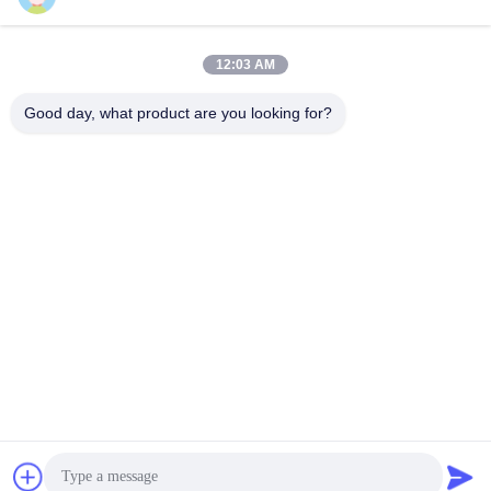
সেরা দাম পান
সেরা দাম পান
12:03 AM
Good day, what product are you looking for?
YIXING HUADING MACHINERY CO.,LTD.
info@yxhuading.com
86-510-87836501
NO.888#, YIGAO ROAD, YIXING, JIANGSU P.R.CHINA
চীন ভালো মানের ডিস্ক স্ট্যাক বিভাজক সরবরাহকারী। কপিরাইট © 2021-2026
YIXING HUADING MACHINERY CO.,LTD. . সমস্ত অধিকার
সংরক্ষিত.