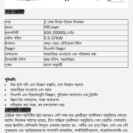
পণ্য পরামিতি
পণ্য
2 ফেজ ডিস্ক স্ট্যাক বিভাজক
মডেল
পিটিএসএক্স
ক্যাপাসিটি
500-20000L/এইচ
মোটর শক্তি
5.5-37KW
উপাদান
খাদ্য গ্রেড স্টেইনলেস স্টিল
নিয়ন্ত্রণ
পিএলসি নিয়ন্ত্রণ
অপারেশন
স্বয়ংক্রিয় খাওয়ানো এবং পরিষ্কার করা
ডিসচার্জিং টাইপ
ব্যাচ-টাইপ, স্বয়ংক্রিয়
ওজন
মডেল অনুযায়ী
সুবিধাদি:
উচ্চ ঘূর্ণন গতি এবং বিচ্ছেদ ফ্যাক্টর, ভাল বিচ্ছেদ প্রভাব
স্বয়ংক্রিয় খাওয়ানো এবং স্রাব
পিএলসি এবং ফ্রিকোয়েন্সি নিয়ন্ত্রণ, বুদ্ধিমান অপারেশন এবং ট্র্যাকিং
স্ক্রিন টাচ অপারেশন, সহজ অপারেশন
পরিষ্কার করা সহজ, কম রক্ষণাবেক্ষণ খরচ
কোম্পানি পরিচিতি
1954 সালে প্রতিষ্ঠিত 60 বছরেরও বেশি সময় ধরে কেন্দ্রীভূত পৃথকীকরণ প্রযুক্তির ক্ষেত্রে
হুয়াডিং বিভাজক সর্বাগ্রে রয়েছে, চীনে যান্ত্রিক পৃথকীকরণ প্রযুক্তির নেতা।হুয়াডিং সেপারেটর
দ্বারা উত্পাদিত মেশিনগুলি বিস্তৃত এলাকায় ব্যবহৃত হয় - পানীয় এবং দুগ্ধ শিল্পে, তেল এবং চর্বি
পুনরুদ্ধার এবং প্রক্রিয়াকরণের পাশাপাশি রাসায়নিক, ফার্মাসিউটিক্যালস, বায়োটেকনোলজি এবং