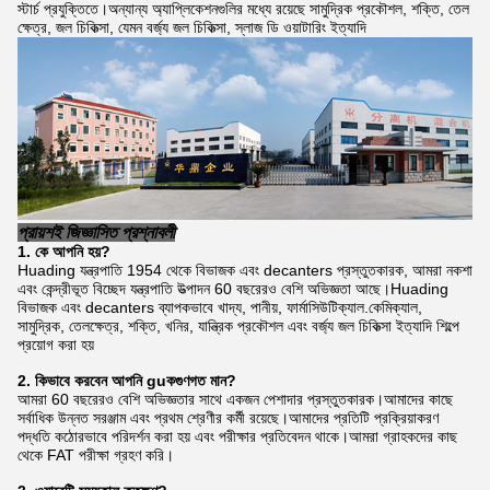
স্টার্চ প্রযুক্তিতে।অন্যান্য অ্যাপ্লিকেশনগুলির মধ্যে রয়েছে সামুদ্রিক প্রকৌশল, শক্তি, তেল
ক্ষেত্র, জল চিকিত্সা, যেমন বর্জ্য জল চিকিত্সা, স্লাজ ডি ওয়াটারিং ইত্যাদি
প্রায়শই জিজ্ঞাসিত প্রশ্নাবলী
1. কে
আপনি
হয়?
Huading যন্ত্রপাতি 1954 থেকে বিভাজক এবং decanters প্রস্তুতকারক, আমরা নকশা
এবং কেন্দ্রীভূত বিচ্ছেদ যন্ত্রপাতি উত্পাদন 60 বছরেরও বেশি অভিজ্ঞতা আছে।Huading
বিভাজক এবং decanters ব্যাপকভাবে খাদ্য, পানীয়, ফার্মাসিউটিক্যাল.কেমিক্যাল,
সামুদ্রিক, তেলক্ষেত্র, শক্তি, খনির, যান্ত্রিক প্রকৌশল এবং বর্জ্য জল চিকিত্সা ইত্যাদি শিল্পে
প্রয়োগ করা হয়
2. কিভাবে করবেন
আপনি
gu
ক
গুণগত মান?
আমরা 60 বছরেরও বেশি অভিজ্ঞতার সাথে একজন পেশাদার প্রস্তুতকারক।আমাদের কাছে
সর্বাধিক উন্নত সরঞ্জাম এবং প্রথম শ্রেণীর কর্মী রয়েছে।আমাদের প্রতিটি প্রক্রিয়াকরণ
পদ্ধতি কঠোরভাবে পরিদর্শন করা হয় এবং পরীক্ষার প্রতিবেদন থাকে।আমরা গ্রাহকদের কাছ
থেকে FAT পরীক্ষা গ্রহণ করি।