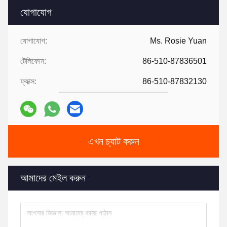
যোগাযোগ
যোগাযোগ:
Ms. Rosie Yuan
টেলিফোন:
86-510-87836501
ফ্যাক্স:
86-510-87832130
এখন চ্যাট করুন
আমাদের মেইল ​​করুন