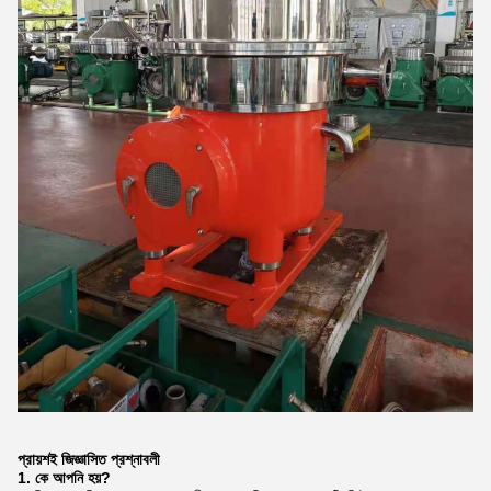
প্রায়শই জিজ্ঞাসিত প্রশ্নাবলী
1. কে
আপনি
হয়?