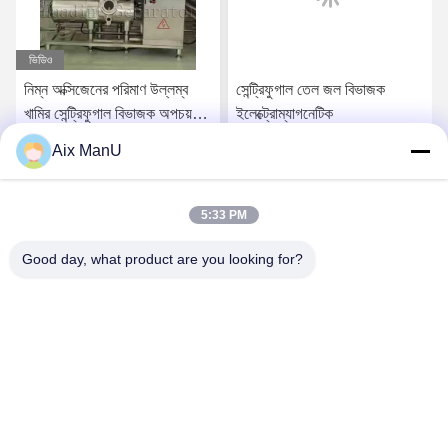
ভিডিও
নিম্ন অক্সিজেনের পরিমাণ উল্লম্ব
সেন্ট্রিফুগাল তেল জল বিভাজক
খামির সেন্ট্রিফুগাল বিভাজক অপচয়
ইলেক্ট্রোম্যাগনেটিক
তেল সেন্ট্রিফুগাল
Aix ManU
সেরা দাম পান
সেরা দাম পান
5:33 PM
Good day, what product are you looking for?
YIXING HUADING MACHINERY CO.,LTD.
info@yxhuading.com
86-510-87836501