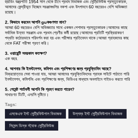
হুয়াডিং যন্ত্রপাতি 1954 সাল থেকে চীনে প্রথম বিভাজক এবং সেন্ট্রিফিউজ প্রস্তুতকারক,
আমাদের কেন্দ্রীভূত বিচ্ছেদ সরঞ্জামগুলির নকশা এবং উৎপাদনে 60 বছরেরও বেশি অভিজ্ঞতা
রয়েছে।
2. কিভাবে করবেন
আপনি
gu
ক
গুণগত মান?
আমরা 60 বছরেরও বেশি অভিজ্ঞতার সাথে একজন পেশাদার প্রস্তুতকারক।আমাদের কাছে
সর্বাধিক উন্নত সরঞ্জাম এবং প্রথম শ্রেণীর কর্মী রয়েছে।আমাদের প্রতিটি প্রক্রিয়াকরণ
পদ্ধতি কঠোরভাবে পরিদর্শন করা হয় এবং পরীক্ষার প্রতিবেদন থাকে।আমরা গ্রাহকদের কাছ
থেকে FAT পরীক্ষা গ্রহণ করি।
3. ওয়ারেন্টি সময়কাল কতক্ষণ?
এক বছর.
4. আপনার কি ইনস্টলেশন, কমিশন এবং প্রশিক্ষণের জন্য প্রযুক্তিবিদ আছে?
বিক্রয়োত্তর সেবা পাওয়া যায়, আমরা আমাদের প্রযুক্তিবিদদের গ্রাহক সাইটে পাঠাতে পারি
ইনস্টলেশন, কমিশনিং এবং প্রশিক্ষণের জন্য, ভিডিওর মাধ্যমে অনলাইনে গাইডও করতে পারি
5. পেমেন্ট শর্তাবলী আপনি কি গ্রহণ করতে পারেন?
সাধারণত টি/টি, এল/সি দৃষ্টিতে।
Tags:
এসকেএফ ইস্ট সেন্ট্রিফিউগাল বিভাজক
উল্লম্ব ইস্ট সেন্ট্রিফিউগাল বিভাজক
সিমেন্স ডিস্ক স্ট্যাক সেন্ট্রিফিউজ