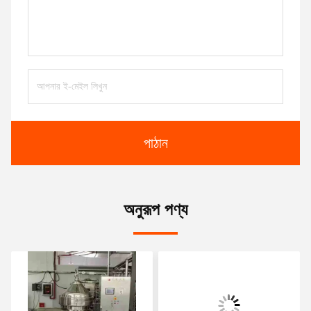
পাঠান
অনুরূপ পণ্য