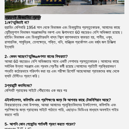
প্রায়শই জিজ্ঞাসিত প্রশ্ন
1কে?
তুমি
তাই না?
হুয়াডিং মেশিনারি 1954 সাল থেকে বিভাজক এবং ডিক্যান্টার প্রস্তুতকারক, আমাদের কাছে
সেন্ট্রিফুগাল বিভাজন সরঞ্জামগুলির নকশা এবং উত্পাদনতে 60 বছরেরও বেশি অভিজ্ঞতা রয়েছে।
হুইডিং বিভাজক এবং ডিক্যান্টারগুলি খাদ্য শিল্পে ব্যাপকভাবে ব্যবহৃত হয়, পানীয়, ওষুধ,
রাসায়নিক, সামুদ্রিক, তেলক্ষেত্র, শক্তি, খনি, যান্ত্রিক প্রকৌশল এবং বর্জ্য জল চিকিত্সা
ইত্যাদি
2- কেমন আছেন?
তুমি
গু
a
গুণগত মানের নিশ্চয়তা?
আমরা 60 বছরেরও বেশি অভিজ্ঞতার সাথে একটি পেশাদার প্রস্তুতকারক। আমাদের কাছে
সর্বাধিক উন্নত সরঞ্জাম এবং প্রথম শ্রেণীর কর্মী রয়েছে।আমাদের প্রতিটি প্রক্রিয়াকরণ
পদ্ধতি কঠোরভাবে পরিদর্শন করা হয় এবং পরীক্ষা রিপোর্ট আছেআমরা গ্রাহকদের কাছ থেকে
ফ্যাট টেস্টিংও গ্রহণ করি।
3গ্যারান্টি কতদিনের?
মেশিনটি গ্রাহকের সাইটে পৌঁছানোর এক বছর পর
4ইনস্টলেশন, কমিশনিং এবং প্রশিক্ষণের জন্য কি আপনার কাছে টেকনিশিয়ান আছে?
বিক্রয়োত্তর সেবা উপলব্ধ, আমরা আমাদের প্রযুক্তিবিদদের ইনস্টলেশন, কমিশনিং এবং
প্রশিক্ষণের জন্য গ্রাহকের সাইটে পাঠাতে পারি, এছাড়াও ভিডিওর মাধ্যমে অনলাইন গাইড
করতে পারি
5- আপনি কোন পেমেন্টের শর্তাবলী গ্রহণ করতে পারেন?
সাধারণত T/T, L/C