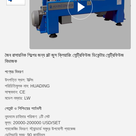
জৈব রাসায়নিক শিল্পের জন্য মল্ট জুস ক্লিয়ারিং সেন্ট্রিফিউজ ডিকেন্টার সেন্ট্রিফিউজ
বিভাজক
পণ্যের বিবরণ
উৎপত্তি স্থল: ইক্সিং
পরিচিতিমুলক নাম: HUADING
সাক্ষ্যদান: CE
মডেল নম্বার: LW
পেমেন্ট ও শিপিংয়ের শর্তাবলী
ন্যূনতম চাহিদার পরিমাণ: ১টি সেট
মূল্য: 20000-200000 USD/SET
প্যাকেজিং বিবরণ: স্ট্যান্ডার্ড সমুদ্র উপযোগী প্যাকেজ
ডেলিভারি সময়: 90 কার্যদিবস