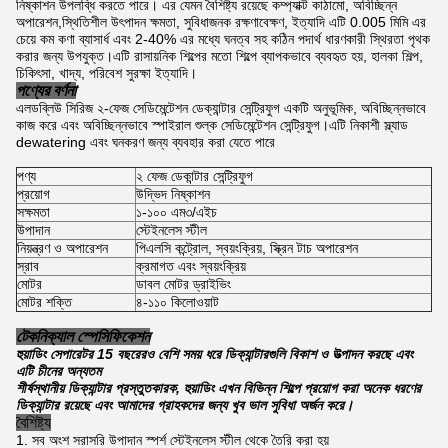
নিষ্কাশন উপলব্ধি করতে পারে। এর যেমন বৈশিষ্ট্য রয়েছে কম্প্যাক্ট কাঠামো, অবিচ্ছিন্ন
অপারেশন,স্থিতিশীল উৎপাদন ক্ষমতা, সুবিধাজনক রক্ষণাবেক্ষণ, ইত্যাদি এটি 0.005 মিমি এর
চেয়ে কম কণা ব্যাসার্ধ এবং 2-40% এর মধ্যে ঘনত্ব সহ কঠিন পদার্থ ধারণকারী স্থিরতা পৃথক
করার জন্য উপযুক্ত।এটি রাসায়নিক শিল্পের মতো শিল্পে ব্যাপকভাবে ব্যবহৃত হয়, হালকা শিল্প,
চিকিৎসা, খাদ্য, পরিবেশ সুরক্ষা ইত্যাদি।
পণ্যের বর্ণনা
এলডব্লিউ সিরিজ ২-ফেজ সেডিমেন্টেশন ডেক্যান্টার সেন্ট্রিফুগ একটি অনুভূমিক, অবিচ্ছিন্নভাবে
কাজ করে এবং অবিচ্ছিন্নভাবে স্পাইরাল শুল্ক সেডিমেন্টেশন সেন্ট্রিফুগ।এটি নিকাশী স্ল্যাড
dewatering এবং ঘনকরণ জন্য ব্যবহার করা যেতে পারে
পণ্য
২ ফেজ ডেকান্টার সেন্ট্রিফুগ
প্রয়োগ
উদ্ভিদ নিষ্কাশন
সক্ষমতা
১-১০০ এম৩/এইচ
উপাদান
স্টেইনলেস স্টীল
নিয়ন্ত্রণ ও অপারেশন
পিএলসি কন্ট্রোল, স্বয়ংক্রিয়, স্ক্রিন টাচ অপারেশন
স্রাব
ক্রমাগত এবং স্বয়ংক্রিয়
মোটর
ডাবল মোটর ড্রাইভিং
মোটর শক্তি
৪-১১০ কিলোওয়াট
টেকনিক্যাল স্পেসিফিকেশন
হুয়াডিং সেপারেটর 15 বছরেরও বেশি সময় ধরে ডিক্যান্টারগুলি বিকাশ ও উত্পাদন করছে এবং
এটি চীনের অন্যতম
শীর্ষস্থানীয় ডিক্যান্টার প্রস্তুতকারক, হুয়াডিং এখন বিভিন্ন শিল্পে প্রয়োগ করা অনেক ধরণের
ডিক্যান্টার রয়েছে এবং আমাদের গ্রাহকদের জন্য খুব ভাল সুবিধা অর্জন করে।
বৈশিষ্ট্য
1. সব অংশ সরাসরি উপাদান স্পর্শ স্টেইনলেস স্টীল থেকে তৈরি করা হয়