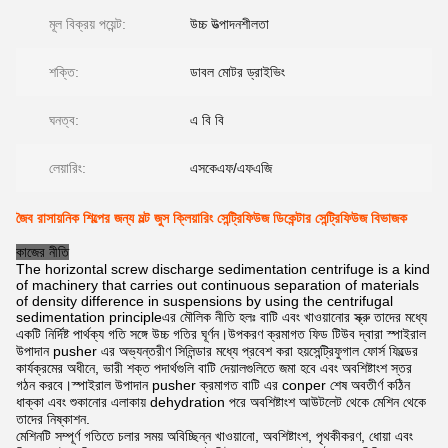
মূল বিক্রয় পয়েন্ট:
উচ্চ উত্পাদনশীলতা
শক্তি:
ডাবল মোটর ড্রাইভিং
ঘনত্ব:
এ বি বি
লেয়ারিং:
এসকেএফ/এফএজি
জৈব রাসায়নিক শিল্পের জন্য মল্ট জুস ক্লিয়ারিং সেন্ট্রিফিউজ ডিকেন্টার সেন্ট্রিফিউজ বিভাজক
কাজের নীতি
The horizontal screw discharge sedimentation centrifuge is a kind
of machinery that carries out continuous separation of materials
of density difference in suspensions by using the centrifugal
sedimentation principleএর মৌলিক নীতি হলঃ বাটি এবং খাওয়ানোর স্ক্রু তাদের মধ্যে
একটি নির্দিষ্ট পার্থক্য গতি সঙ্গে উচ্চ গতির ঘূর্ণন।উপকরণ ক্রমাগত ফিড টিউব দ্বারা স্পাইরাল
উপাদান pusher এর অভ্যন্তরীণ সিলিন্ডার মধ্যে প্রবেশ করা হয়সেন্ট্রিফুগাল ফোর্স ফিল্ডের
কার্যক্রমের অধীনে, ভারী শক্ত পদার্থগুলি বাটি দেয়ালগুলিতে জমা হবে এবং অবশিষ্টাংশ স্তর
গঠন করবে।স্পাইরাল উপাদান pusher ক্রমাগত বাটি এর conper শেষ অবতীর্ণ কঠিন
ধাক্কা এবং শুকানোর এলাকায় dehydration পরে অবশিষ্টাংশ আউটলেট থেকে মেশিন থেকে
তাদের নিষ্কাশন.
মেশিনটি সম্পূর্ণ গতিতে চলার সময় অবিচ্ছিন্ন খাওয়ানো, অবশিষ্টাংশ, পৃথকীকরণ, ধোয়া এবং