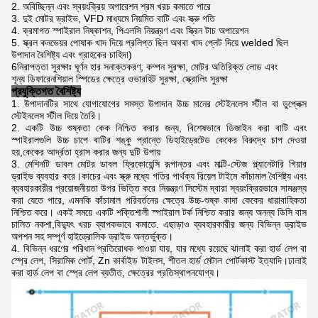
2. অবিচ্ছিন্ন এবং স্বয়ংক্রিয় অপারেশন শ্রম খরচ কমাতে পারে
3. দুই মোটর ড্রাইভ, VFD মাধ্যমে নিয়মিত বাটি এবং স্ক্রু গতি
4. ক্রমাগত স্পাইরাল নিষ্কাশন, পিএলসি নিয়ন্ত্রণ এবং স্ক্রিন টাচ অপারেশন
5. স্ক্রল কনভেয়র পোষাক খাদ দিয়ে প্রলিপ্ত ছিল অথবা খাদ প্লেট দিয়ে welded ছিল
উপাদান বৈশিষ্ট্য এবং গ্রাহকের চাহিদা)
6নিরাপত্তা সুরক্ষাঃ ঘূর্ণন হার সনাক্তকরণ, কম্পন সুরক্ষা, মোটর অতিরিক্ত লোড এবং
শূন্য ডিফারেনশিয়াল স্পিডের ক্ষেত্রে ওভারহিট সুরক্ষা, স্ক্রোলিং সুরক্ষা
প্রযুক্তিগত বৈশিষ্ট্য
উপাদানটির সাথে যোগাযোগের সমস্ত উপাদান উচ্চ মানের স্টেইনলেস স্টীল বা ডুপ্লেক্স
স্টেইনলেস স্টীল দিয়ে তৈরি।
একটি উচ্চ শুষ্কতা কেক নিশ্চিত করার জন্য, বিশেষভাবে ডিজাইন করা বাটি এবং
স্পাইরালগুলি উচ্চ চাপে বাটির শঙ্কু প্রান্তে ডিহাইড্রেটেড কেকের বিরুদ্ধে চাপ দেওয়া
হয়,কেকের আর্দ্রতা হ্রাস করার জন্য দুটি উপায়
মেশিনটি ডাবল মোটর ডাবল ফ্রিকোয়েন্সি রূপান্তর এবং মাল্টি-স্টেজ প্ল্যানেটারি গিয়ার
ড্রাইভ ব্যবহার করে।কাচের এবং স্ক্রু মধ্যে গতির পার্থক্য রিয়েল টাইমে কাঁচামাল বৈশিষ্ট্য এবং
ব্যবহারকারীর প্রয়োজনীয়তা উপর ভিত্তি করে নিয়ন্ত্রণ সিস্টেম দ্বারা স্বয়ংক্রিয়ভাবে সামঞ্জস্য
করা যেতে পারে, এমনকি কাঁচামাল পরিবর্তনের ক্ষেত্রে উচ্চ-শুষ্ক কাদা কেকের ধারাবাহিকতা
নিশ্চিত করে। একই সময়ে একটি শক্তিশালী স্পাইরাল টর্ক নিশ্চিত করার জন্য অনন্য ডিসি বাস
চালিত নকশা,বিদ্যুৎ খরচ ব্যাপকভাবে কমাতে. এছাড়াও ব্যবহারকারীর জন্য বিভিন্ন ড্রাইভ
অপশন সহ সম্পূর্ণ হাইড্রোলিক ড্রাইভ অন্তর্ভুক্ত।
বিভিন্ন ধরণের পরিধান প্রতিরোধক পাওয়া যায়, যার মধ্যে রয়েছে ঝালাই করা হার্ড লেপ বা
স্প্রে লেপ, সিরামিক পোর্ট, Zn কার্বাইড টাইলস, শীতল হার্ড মেটাল পোর্টকাস্ট ইত্যাদি।ঢালাই
করা হার্ড লেপ বা স্প্রে লেপ ব্যতীত, ক্ষেত্রের প্রতিস্থাপনযোগ্য।