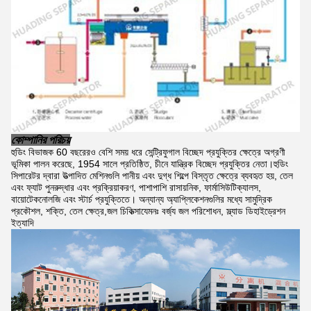
কোম্পানির পরিচয়
হুডিং বিভাজক 60 বছরেরও বেশি সময় ধরে সেন্ট্রিফুগাল বিচ্ছেদ প্রযুক্তির ক্ষেত্রে অগ্রণী
ভূমিকা পালন করেছে, 1954 সালে প্রতিষ্ঠিত, চীনে যান্ত্রিক বিচ্ছেদ প্রযুক্তির নেতা।হুডিং
সিপারেটর দ্বারা উত্পাদিত মেশিনগুলি পানীয় এবং দুগ্ধ শিল্পে বিস্তৃত ক্ষেত্রে ব্যবহৃত হয়, তেল
এবং ফ্যাট পুনরুদ্ধার এবং প্রক্রিয়াকরণ, পাশাপাশি রাসায়নিক, ফার্মাসিউটিক্যালস,
বায়োটেকনোলজি এবং স্টার্চ প্রযুক্তিতে। অন্যান্য অ্যাপ্লিকেশনগুলির মধ্যে সামুদ্রিক
প্রকৌশল, শক্তি, তেল ক্ষেত্র,জল চিকিত্সাযেমনঃ বর্জ্য জল পরিশোধন, স্ল্যাড ডিহাইড্রেশন
ইত্যাদি