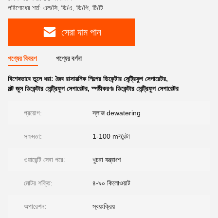
পরিশোধের শর্ত: এল/সি, ডি/এ, ডি/পি, টি/টি
সেরা দাম পান
পণ্যের বিবরণ
পণ্যের বর্ণনা
বিশেষভাবে তুলে ধরা:
জৈব রাসায়নিক শিল্পের ডিকেন্টার সেন্ট্রিফুগ সেপারেটর
,
মল্ট জুস ডিকেন্টার সেন্ট্রিফুগ সেপারেটর
,
স্পষ্টীকরণঃ ডিকেন্টার সেন্ট্রিফুগ সেপারেটর
প্রয়োগ:
স্লাজ dewatering
সক্ষমতা:
1-100 m³/ঘন্টা
ওয়ারেন্টি সেবা পরে:
খুচরা যন্ত্রাংশ
মোটর শক্তি:
৪-৯০ কিলোওয়াট
অপারেশন:
স্বয়ংক্রিয়