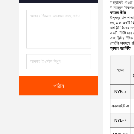
* জ্যাকেট পাওয়া 
* নিয়ন্ত্রক বিকল্পগ
কাজের নীতি
উল্লম্ব চাপ পাতার
হয়, এবং একটি ফি
যায়ফিল্টারিংয়ের
একটি নির্দিষ্ট মা
এবং ফিল্টার পিষ্ট
পোর্টের মাধ্যমে এ
প্রধান পরামিতি
মডেল
পাঠান
NYB-২
এনওয়াইবি-৪
NYB-7