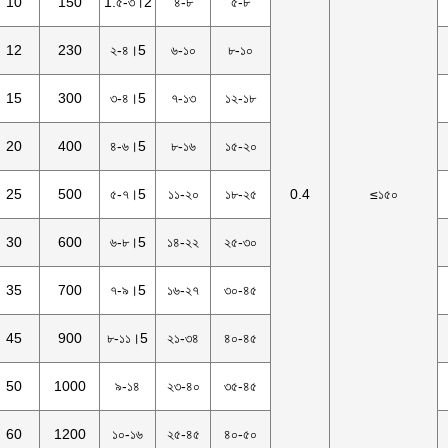
10
150
1.৫-৩।2
৪-৮
৫-৮
12
230
২-৪।5
৬-১০
৮-১০
15
300
৩-৪।5
৭-১৩
১২-১৮
20
400
৪-৬।5
৮-১৬
১৫-২০
25
500
৫-৭।5
১১-২০
১৮-২৫
0.4
≤১৫০
30
600
৬-৮।5
১৪-২২
২৫-৩০
35
700
৭-৯।5
১৬-২৭
৩০-৪৫
45
900
৮-১১।5
২১-৩৪
৪০-৪৫
50
1000
৯-১৪
২৩-৪০
৩৫-৪৫
60
1200
১০-১৬
২৫-৪৫
৪০-৫০