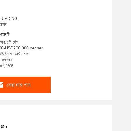
ম: HUADING
়াইবি
শর্তাবলী
িমাণ: ১টি সেট
000-USD200,000 per set
 ফিউমিগেশন কাঠের কেস
 কর্মদিবস
সি, টি/টি
সেরা দাম পান
িল্টার