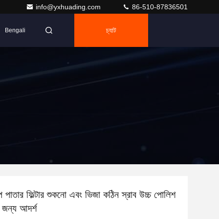
info@yxhuading.com
86-510-87836501
চ্যাট
Bengali
চাপ পাতার ফিল্টার শুকনো এবং ভিজা কঠিন স্রাব উচ্চ পোলিশ
 জন্য আদর্শ