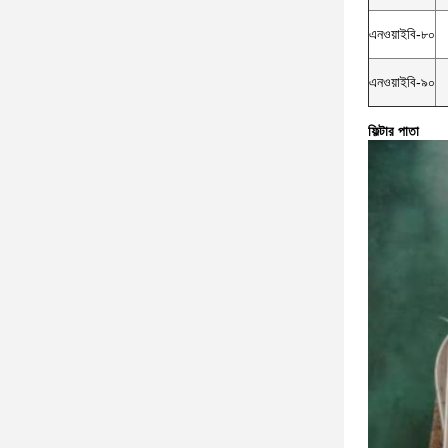
এনওয়াইবি-৮০
এনওয়াইবি-৯০
ফিল্টার পাতা