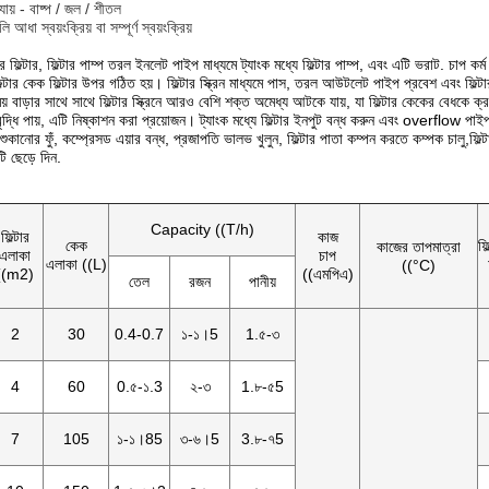
যায় - বাষ্প / জল / শীতল
ুলি আধা স্বয়ংক্রিয় বা সম্পূর্ণ স্বয়ংক্রিয়
 ফিল্টার, ফিল্টার পাম্প তরল ইনলেট পাইপ মাধ্যমে ট্যাংক মধ্যে ফিল্টার পাম্প, এবং এটি ভরাট. চাপ কর্
ল্টার কেক ফিল্টার উপর গঠিত হয়। ফিল্টার স্ক্রিন মাধ্যমে পাস, তরল আউটলেট পাইপ প্রবেশ এবং ফিল্টা
 সময় বাড়ার সাথে সাথে ফিল্টার স্ক্রিনে আরও বেশি শক্ত অমেধ্য আটকে যায়, যা ফিল্টার কেকের বেধকে ক
ন বৃদ্ধি পায়, এটি নিষ্কাশন করা প্রয়োজন। ট্যাংক মধ্যে ফিল্টার ইনপুট বন্ধ করুন এবং overflow পাইপ মা
ক শুকানোর ফুঁ, কম্প্রেসড এয়ার বন্ধ, প্রজাপতি ভালভ খুলুন, ফিল্টার পাতা কম্পন করতে কম্পক চালু,ফিল্টার
টি ছেড়ে দিন.
Capacity ((T/h)
ফিল্টার
কাজ
কেক
ফি
কাজের তাপমাত্রা
এলাকা
চাপ
এলাকা ((L)
((°C)
((m2)
((এমপিএ)
তেল
রজন
পানীয়
2
30
0.4-0.7
১-১।5
1.৫-৩
4
60
0.৫-১.3
২-৩
1.৮-৫5
7
105
১-১।85
৩-৬।5
3.৮-৭5