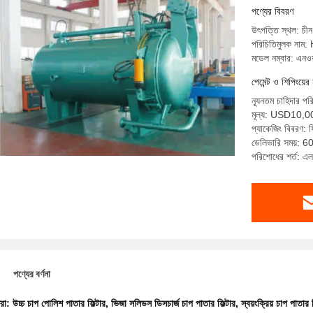
পণ্যের বিবরণ
উৎপত্তি স্থল: চীন
পরিচিতিমুলক না
মডেল নম্বার: এনওয
পেমেন্ট ও শিপিংয়ের 
ন্যূনতম চাহিদার পর
মূল্য: USD10,
প্যাকেজিং বিবরণ:
ডেলিভারি সময়: 60
পরিশোধের শর্ত: এল/
পণ্যের বর্ণনা
ধরা:
উচ্চ চাপ পোলিশ পাতার ফিল্টার
,
ভিজা সলিডস ডিসচার্জ চাপ পাতার ফিল্টার
,
স্বয়ংক্রিয় চাপ পাতার ফ