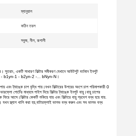
ম্যানুয়াল
কঠিন তরল
সবুজ, নীল, রূপালী
 সুতরাং, একটি সাধারণ ফিল্টার সমীকরণ যেখানে আউটপুট বর্তমান ইনপুট
n-N - b1yn-1 - b2yn-2 -... bNyn-N।
ধি পায় এবং ট্যাঙ্কে চাপ বৃদ্ধি পায়।যখন ফিল্টারের উপরের অংশে চাপ পরিমাপকারী 0
ফ্লো পোর্টের মাধ্যমে পাইপ দিয়ে ফিল্টার ট্যাঙ্কে ইনপুট বায়ু।বায়ু চাপের
িরে আসে।ফিল্টার কেকটি শুকিয়ে যায় এবং ফিল্টারে বায়ু প্রবেশ বন্ধ হয়ে যায়.
ন। যখন স্ল্যাগ খালি করা হয়,বাটারফ্লাই ভালভ বন্ধ করুন এবং সব ভালভ বন্ধ