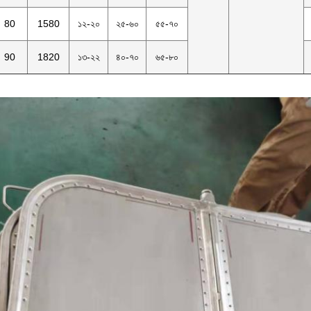
80
1580
১২-২০
২৫-৬০
৫৫-৭০
90
1820
১৩-২২
৪০-৭০
৬৫-৮০