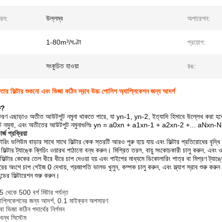
ধরন:
উল্লম্ব
অপারেশন:
1-80m³/ঘণ্টা
প্রয়োগ:
সংকুচিত হাওয়া
রঙ:
 পাতার ফিল্টার শুকনো এবং ভিজা কঠিন স্রাব উচ্চ পোলিশ অ্যাপ্লিকেশন জন্য আদর্শ
ি?
ীকরণ এছাড়াও অতীত আউটপুট নমুনা থাকতে পারে, যা yn-1, yn-2, ইত্যাদি হিসাবে উল্লেখ করা হবে।
পুট নমুনা, এবং অতীতের আউটপুট নমুনাগুলিঃ yn = a0xn + a1xn-1 + a2xn-2 +... aNx
ার্জ প্রক্রিয়া
ল্টারিং ভলিউম বাড়ার সাথে সাথে ফিল্টার কেক স্তরটি আরও পুরু হয়ে যায় এবং ফিল্টার প্রতিরোধের বৃদ্
িল্টার ট্যাঙ্কে ব্লিচিং ওয়ারথ পাঠানো বন্ধ করুন। মিশ্রিত তরল, বায়ু সংকোচকারী চালু করুন, এবং ওভার
িল্টার কেকের তেল ধীরে ধীরে চাপ দেওয়া হয় এবং পাইপের মাধ্যমে ডিকোলারিং পাত্র বা মিশ্রণ ট্যাঙ্কে ফ
রের অংশে চাপ গেইজ 0 দেখায়, প্রজাপতি ভালভ খুলুন, কম্পক চালু করুন, এবং স্ল্যাগ স্রাব শুরু করু
ন্ডের ফিল্টারেশন শুরু করুন।
 5 থেকে 500 বর্গ মিটার পর্যন্ত
যাপ্লিকেশনের জন্য আদর্শ, 0.1 মাইক্রন অপসারণ
 ভিজা কঠিন পদার্থের নির্গমন
 বন্ধ সিস্টেম