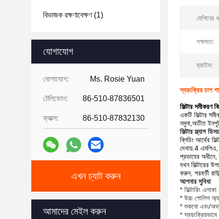
বিভাজক রক্ষণাবেক্ষণ
(1)
মেশিনের 
সক্ষমতা:
যোগাযোগ
ড্রাইভ:
যোগাযোগ:
Ms. Rosie Yuan
স্বয়ংক্রিয় চাপ
টেলিফোন:
86-510-87836501
ফিল্টার সমীকরণ ক
একটি ফিল্টার সম
ফ্যাক্স:
86-510-87832130
নমুনা,অতীত ইন
ফিল্টার স্ল্যাগ ডিসচ
ব্লিচিং আর্থের ফি
দেখায়.4 এমপিএ, ফ
প্রভাবের অধীনে, ফ
যখন ফিল্টারের উপ
করুন, পরবর্তী রাউ
এখন চ্যাট করুন
আপনার সুবিধা
* ফিল্টারিং এলাকা
* উচ্চ পোলিশ অ্
* শুকনো এবং/অথবা
আমাদের মেইল ​​করুন
* স্বয়ংক্রিয়ভাবে