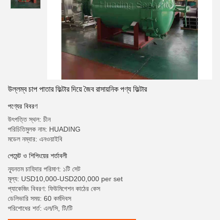
উল্লম্ব চাপ পাতার ফিল্টার দিয়ে জৈব রাসায়নিক পণ্য ফিল্টার
পণ্যের বিবরণ
উৎপত্তি স্থল: চীন
পরিচিতিমুলক নাম: HUADING
মডেল নম্বার: এনওয়াইবি
পেমেন্ট ও শিপিংয়ের শর্তাবলী
ন্যূনতম চাহিদার পরিমাণ: ১টি সেট
মূল্য: USD10,000-USD200,000 per set
প্যাকেজিং বিবরণ: ফিউমিগেশন কাঠের কেস
ডেলিভারি সময়: 60 কর্মদিবস
পরিশোধের শর্ত: এল/সি, টি/টি