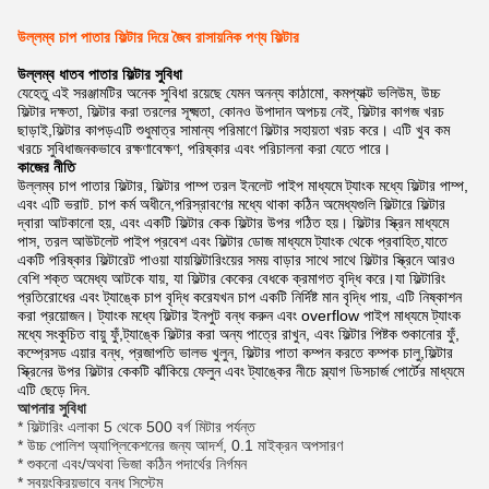
উল্লম্ব চাপ পাতার ফিল্টার দিয়ে জৈব রাসায়নিক পণ্য ফিল্টার
উল্লম্ব ধাতব পাতার ফিল্টার সুবিধা
যেহেতু এই সরঞ্জামটির অনেক সুবিধা রয়েছে যেমন অনন্য কাঠামো, কমপ্যাক্ট ভলিউম, উচ্চ
ফিল্টার দক্ষতা, ফিল্টার করা তরলের সূক্ষ্মতা, কোনও উপাদান অপচয় নেই, ফিল্টার কাগজ খরচ
ছাড়াই,ফিল্টার কাপড়এটি শুধুমাত্র সামান্য পরিমাণে ফিল্টার সহায়তা খরচ করে। এটি খুব কম
খরচে সুবিধাজনকভাবে রক্ষণাবেক্ষণ, পরিষ্কার এবং পরিচালনা করা যেতে পারে।
কাজের নীতি
উল্লম্ব চাপ পাতার ফিল্টার, ফিল্টার পাম্প তরল ইনলেট পাইপ মাধ্যমে ট্যাংক মধ্যে ফিল্টার পাম্প,
এবং এটি ভরাট. চাপ কর্ম অধীনে,পরিস্রাবণের মধ্যে থাকা কঠিন অমেধ্যগুলি ফিল্টারে ফিল্টার
দ্বারা আটকানো হয়, এবং একটি ফিল্টার কেক ফিল্টার উপর গঠিত হয়। ফিল্টার স্ক্রিন মাধ্যমে
পাস, তরল আউটলেট পাইপ প্রবেশ এবং ফিল্টার ডোজ মাধ্যমে ট্যাংক থেকে প্রবাহিত,যাতে
একটি পরিষ্কার ফিল্টারেট পাওয়া যায়ফিল্টারিংয়ের সময় বাড়ার সাথে সাথে ফিল্টার স্ক্রিনে আরও
বেশি শক্ত অমেধ্য আটকে যায়, যা ফিল্টার কেকের বেধকে ক্রমাগত বৃদ্ধি করে।যা ফিল্টারিং
প্রতিরোধের এবং ট্যাঙ্কে চাপ বৃদ্ধি করেযখন চাপ একটি নির্দিষ্ট মান বৃদ্ধি পায়, এটি নিষ্কাশন
করা প্রয়োজন। ট্যাংক মধ্যে ফিল্টার ইনপুট বন্ধ করুন এবং overflow পাইপ মাধ্যমে ট্যাংক
মধ্যে সংকুচিত বায়ু ফুঁ,ট্যাঙ্কে ফিল্টার করা অন্য পাত্রে রাখুন, এবং ফিল্টার পিষ্টক শুকানোর ফুঁ,
কম্প্রেসড এয়ার বন্ধ, প্রজাপতি ভালভ খুলুন, ফিল্টার পাতা কম্পন করতে কম্পক চালু,ফিল্টার
স্ক্রিনের উপর ফিল্টার কেকটি ঝাঁকিয়ে ফেলুন এবং ট্যাঙ্কের নীচে স্ল্যাগ ডিসচার্জ পোর্টের মাধ্যমে
এটি ছেড়ে দিন.
আপনার সুবিধা
* ফিল্টারিং এলাকা 5 থেকে 500 বর্গ মিটার পর্যন্ত
* উচ্চ পোলিশ অ্যাপ্লিকেশনের জন্য আদর্শ, 0.1 মাইক্রন অপসারণ
* শুকনো এবং/অথবা ভিজা কঠিন পদার্থের নির্গমন
* স্বয়ংক্রিয়ভাবে বন্ধ সিস্টেম