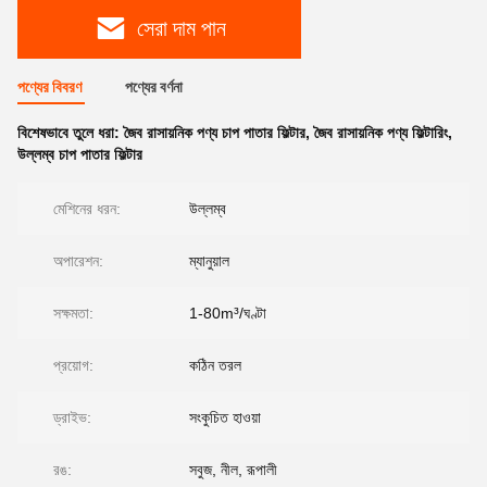
সেরা দাম পান
পণ্যের বিবরণ
পণ্যের বর্ণনা
বিশেষভাবে তুলে ধরা:
জৈব রাসায়নিক পণ্য চাপ পাতার ফিল্টার
,
জৈব রাসায়নিক পণ্য ফিল্টারিং
,
উল্লম্ব চাপ পাতার ফিল্টার
মেশিনের ধরন:
উল্লম্ব
অপারেশন:
ম্যানুয়াল
সক্ষমতা:
1-80m³/ঘণ্টা
প্রয়োগ:
কঠিন তরল
ড্রাইভ:
সংকুচিত হাওয়া
রঙ:
সবুজ, নীল, রূপালী