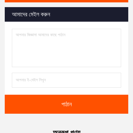
আমাদের মেইল ​​করুন
পাঠান
অনুরূপ পণ্য