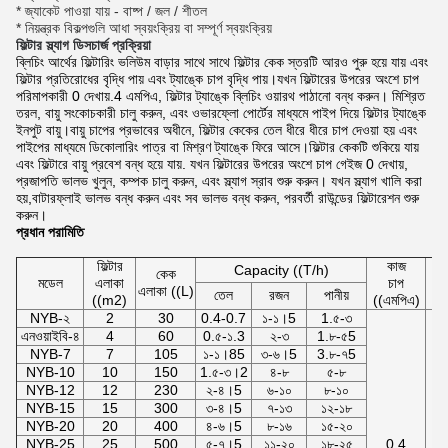
* জ্যাকেট পাওয়া যায় - বাষ্প / জল / শীতল
* নিয়ন্ত্রক বিকল্পগুলি আধা স্বয়ংক্রিয় বা সম্পূর্ণ স্বয়ংক্রিয়
ফিল্টার স্ল্যাগ ডিসচার্জ প্রক্রিয়া
ব্লিচিং আর্থের ফিল্টারিং ভলিউম বাড়ার সাথে সাথে ফিল্টার কেক স্তরটি আরও পুরু হয়ে যায় এবং
ফিল্টার প্রতিরোধের বৃদ্ধি পায় এবং ট্যাঙ্কে চাপ বৃদ্ধি পায়।যখন ফিল্টারের উপরের অংশে চাপ
পরিমাপকারী 0 দেখায়.4 এমপিএ, ফিল্টার ট্যাঙ্কে ব্লিচিং ওয়ারথ পাঠানো বন্ধ করুন। মিশ্রিত
তরল, বায়ু সংকোচকারী চালু করুন, এবং ওভারফ্লো পোর্টের মাধ্যমে পাইপ দিয়ে ফিল্টার ট্যাঙ্কে
ইনপুট বায়ু।বায়ু চাপের প্রভাবের অধীনে, ফিল্টার কেকের তেল ধীরে ধীরে চাপ দেওয়া হয় এবং
পাইপের মাধ্যমে ডিকোলারিং পাত্র বা মিশ্রণ ট্যাঙ্কে ফিরে আসে।ফিল্টার কেকটি শুকিয়ে যায়
এবং ফিল্টারে বায়ু প্রবেশ বন্ধ হয়ে যায়. যখন ফিল্টারের উপরের অংশে চাপ গেইজ 0 দেখায়,
প্রজাপতি ভালভ খুলুন, কম্পক চালু করুন, এবং স্ল্যাগ স্রাব শুরু করুন। যখন স্ল্যাগ খালি করা
হয়,বাটারফ্লাই ভালভ বন্ধ করুন এবং সব ভালভ বন্ধ করুন, পরবর্তী রাউন্ডের ফিল্টারেশন শুরু
করুন।
প্রধান পরামিতি
ফিল্টার
কাজ
Capacity ((T/h)
কেক
ক
মডেল
এলাকা
চাপ
এলাকা ((L)
তেল
রজন
পানীয়
((m2)
((এমপিএ)
NYB-২
2
30
0.4-0.7
১-১।5
1.৫-৩
এনওয়াইবি-৪
4
60
0.৫-১.3
২-৩
1.৮-৫5
NYB-7
7
105
১-১।85
৩-৬।5
3.৮-৭5
NYB-10
10
150
1.৫-৩।2
৪-৮
৫-৮
NYB-12
12
230
২-৪।5
৬-১০
৮-১০
NYB-15
15
300
৩-৪।5
৭-১৩
১২-১৮
NYB-20
20
400
৪-৬।5
৮-১৬
১৫-২০
NYB-25
25
500
৫-৭।5
১১-২০
১৮-২৫
0.4