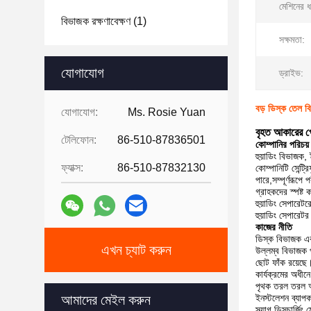
মেশিনের 
বিভাজক রক্ষণাবেক্ষণ
(1)
সক্ষমতা:
যোগাযোগ
ড্রাইভ:
বড় ডিস্ক তেল বি
যোগাযোগ:
Ms. Rosie Yuan
বৃহত আকারের পে
টেলিফোন:
86-510-87836501
কোম্পানির পরিচয়
হুয়াডিং বিভাজক, 
ফ্যাক্স:
86-510-87832130
কোম্পানিটি সেন্ট্
পারে,সম্পূর্ণরূপে
গ্রাহকদের স্পষ্ট
হুয়াডিং সেপারেটর
হুয়াডিং সেপারেট
কাজের নীতি
ডিস্ক বিভাজক এক
এখন চ্যাট করুন
উল্লম্ব বিভাজক প
ছোট ফাঁক রয়েছে।
কার্যক্রমের অধীন
পৃথক তরল তরল আউ
আমাদের মেইল ​​করুন
ইনস্টলেশন ব্যাপক
স্ল্যাগ ডিসচার্জিং