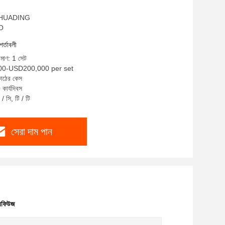
ম: HUADING
SO
শর্তাবলী
িমাণ: 1 সেট
000-USD200,000 per set
কাঠের কেস
কার্যদিবস
/ সি, টি / টি
সেরা দাম পান
্রিফিউজ