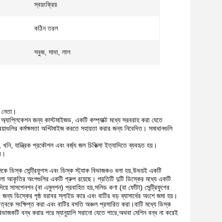
স্বয়ংক্রিয়
কঠিন তরল
সবুজ, সাদা, লাল
তম নেতা।
ষ্ট অ্যাপ্লিকেশন জন্য কাস্টমাইজড, একটি কম্প্যাক্ট মধ্যে সরবরাহ করা যেতে
্রিয়াগুলির কর্মক্ষমতা অপ্টিমাইজ করতে সহায়তা করার জন্য নিবেদিত। সমাধানগুলি
ি, খনি, যান্ত্রিক প্রকৌশল এবং বর্জ্য জল চিকিত্সা ইত্যাদিতে ব্যবহৃত হয়।
রে।
ডিস্ক সেন্ট্রিফুগস এবং ডিস্ক স্ট্যাক বিভাজকও বলা হয়,উভয়ই একটি
ালা আকৃতির অংশগুলির একটি গ্রুপ রয়েছে। প্রতিটি দুটি ডিস্কের মধ্যে একটি
়ে সাসপেনশন (বা এমুলশন) প্রবাহিত হয়,সলিড কণা (বা ফোঁটা) সেন্ট্রিফুগের
জন্য ডিস্কের পৃষ্ঠ বরাবর স্লাইড করে এবং বাটির বড় ব্যাসার্ধের অংশে জমা হয়।
বকে সংক্ষিপ্ত করা এবং বাটির বসতি অঞ্চল প্রসারিত করা।বাটি মধ্যে ডিস্ক
 বিভাজকটি বন্ধ করার পরে ম্যানুয়ালি সরানো যেতে পারে,অথবা মেশিন বন্ধ না করেই