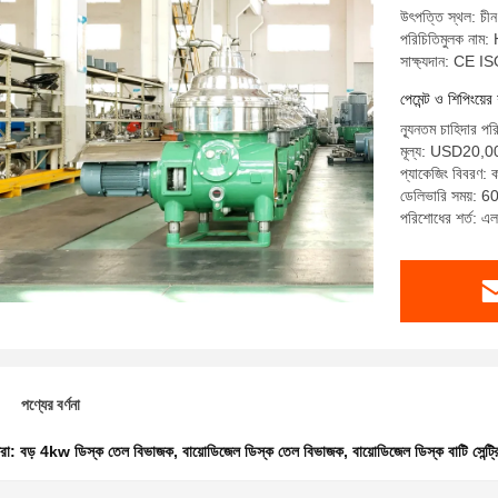
উৎপত্তি স্থল: চীন
পরিচিতিমুলক না
সাক্ষ্যদান: CE I
পেমেন্ট ও শিপিংয়ের 
ন্যূনতম চাহিদার পর
মূল্য: USD20,
প্যাকেজিং বিবরণ: 
ডেলিভারি সময়: 60 
পরিশোধের শর্ত: এল 
পণ্যের বর্ণনা
ধরা:
বড় 4kw ডিস্ক তেল বিভাজক
,
বায়োডিজেল ডিস্ক তেল বিভাজক
,
বায়োডিজেল ডিস্ক বাটি সেন্ট