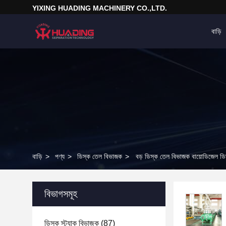
YIXING HUADING MACHINERY CO.,LTD.
বাড়ি
বাড়ি
>
পণ্য
>
ডিস্ক তেল বিভাজক
>
বড় ডিস্ক তেল বিভাজক বায়োডিজেল ডিস্
বিভাগসমূহ
ডিস্ক স্ট্যাক বিভাজক
(87)