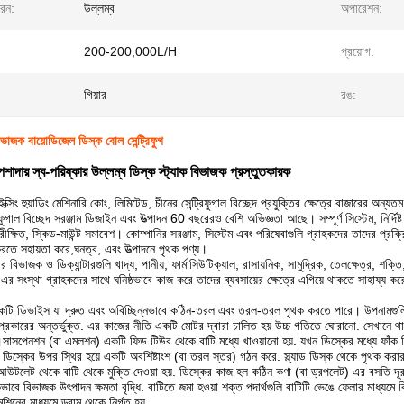
ধরন:
উল্লম্ব
অপারেশন:
200-200,000L/H
প্রয়োগ:
গিয়ার
রঙ:
ভাজক বায়োডিজেল ডিস্ক বোল সেন্ট্রিফুগ
শাদার স্ব-পরিষ্কার উল্লম্ব ডিস্ক স্ট্যাক বিভাজক প্রস্তুতকারক
ইক্সিং হুয়াডিং মেশিনারি কোং, লিমিটেড, চীনের সেন্ট্রিফুগাল বিচ্ছেদ প্রযুক্তির ক্ষেত্রে বাজারের অন্য
রিফুগাল বিচ্ছেদ সরঞ্জাম ডিজাইন এবং উত্পাদন 60 বছরেরও বেশি অভিজ্ঞতা আছে। সম্পূর্ণ সিস্টেম, নির্দি
 পরীক্ষিত, স্কিড-মাউন্ট সমাবেশ। কোম্পানির সরঞ্জাম, সিস্টেম এবং পরিষেবাগুলি গ্রাহকদের তাদের প্রক
 করতে সহায়তা করে,ঘনত্ব, এবং উত্পাদনে পৃথক পণ্য।
ের বিভাজক ও ডিক্যান্টারগুলি খাদ্য, পানীয়, ফার্মাসিউটিক্যাল, রাসায়নিক, সামুদ্রিক, তেলক্ষেত্র, শক্ত
র এর সংস্থা গ্রাহকদের সাথে ঘনিষ্ঠভাবে কাজ করে তাদের ব্যবসায়ের ক্ষেত্রে এগিয়ে থাকতে সাহায্য ক
টি ডিভাইস যা দ্রুত এবং অবিচ্ছিন্নভাবে কঠিন-তরল এবং তরল-তরল পৃথক করতে পারে। উপনামগুলিকে 
্রকারের অন্তর্ভুক্ত. এর কাজের নীতি একটি মোটর দ্বারা চালিত হয় উচ্চ গতিতে ঘোরানো. সেখানে থ
সাসপেনশন (বা এমলশন) একটি ফিড টিউব থেকে বাটি মধ্যে খাওয়ানো হয়. যখন ডিস্কের মধ্যে ফাঁক দিয
ে ডিস্কের উপর স্থির হয়ে একটি অবশিষ্টাংশ (বা তরল স্তর) গঠন করে. স্ল্যাড ডিস্ক থেকে পৃথক করার 
টলেট থেকে বাটি থেকে মুক্তি দেওয়া হয়. ডিস্কের কাজ হল কঠিন কণা (বা ড্রপলেট) এর বসতি দূরত্
ভাবে বিভাজক উৎপাদন ক্ষমতা বৃদ্ধি. বাটিতে জমা হওয়া শক্ত পদার্থগুলি বাটিটি ভেঙে ফেলার মাধ্যমে
 মেশিনের মাধ্যমে ড্রাম থেকে নির্গত হয়.