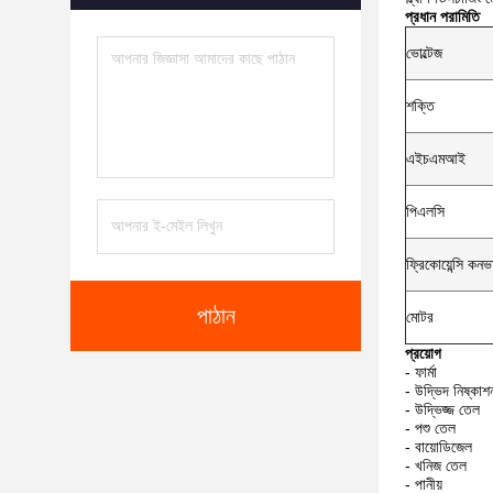
প্রধান পরামিতি
ভোল্টেজ
শক্তি
এইচএমআই
পিএলসি
ফ্রিকোয়েন্সি কনভা
পাঠান
মোটর
প্রয়োগ
- ফার্মা
- উদ্ভিদ নিষ্কাশ
- উদ্ভিজ্জ তেল
- পশু তেল
- বায়োডিজেল
- খনিজ তেল
- পানীয়