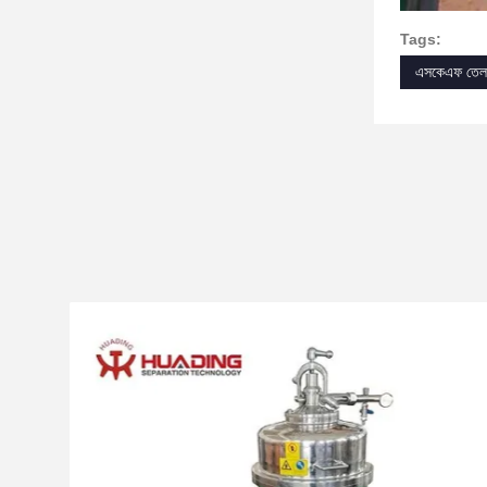
Tags:
এসকেএফ তেল 