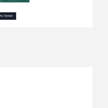
সলিড বিভাজক