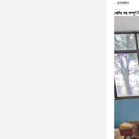
- দুগ্ধজাত
......
মোটর সহ সম্পূর্ণ