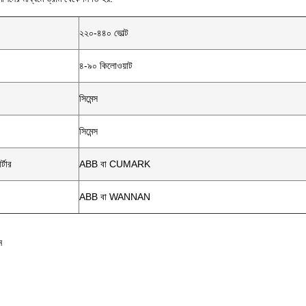
২২০-৪৪০ ভোল্ট
৪-৯০ কিলোওয়াট
সিমেন্স
সিমেন্স
র্টার
ABB বা CUMARK
ABB বা WANNAN
ন