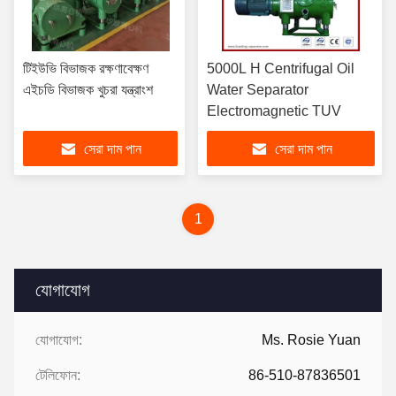
টিইউভি বিভাজক রক্ষণাবেক্ষণ
5000L H Centrifugal Oil
এইচডি বিভাজক খুচরা যন্ত্রাংশ
Water Separator
Electromagnetic TUV
সেরা দাম পান
সেরা দাম পান
1
যোগাযোগ
যোগাযোগ:
Ms. Rosie Yuan
টেলিফোন:
86-510-87836501