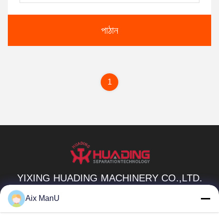
পাঠান
1
YIXING HUADING MACHINERY CO.,LTD.
info@yxhuading.com
Aix ManU
86-510-87836501