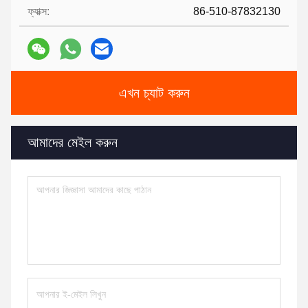
ফ্যাক্স:
86-510-87832130
এখন চ্যাট করুন
আমাদের মেইল ​​করুন