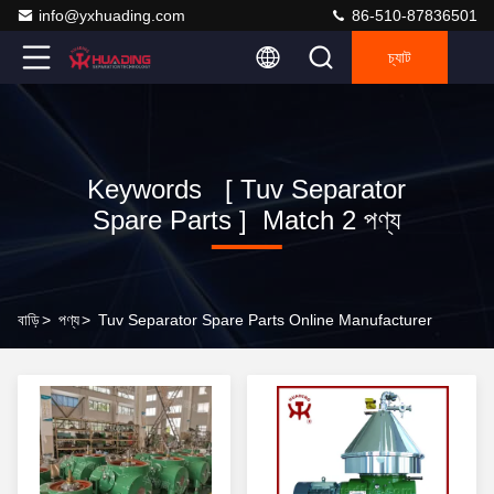
info@yxhuading.com
86-510-87836501
চ্যাট
Keywords [ Tuv Separator
Spare Parts ] Match 2 পণ্য
বাড়ি
>
পণ্য
>
Tuv Separator Spare Parts Online Manufacturer