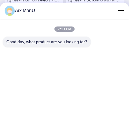
লিকুইড
অয়েল রিফাইনিং মেশিন
Aix ManU
সেরা দাম পান
সেরা দাম পান
7:13 PM
Good day, what product are you looking for?
YIXING HUADING MACHINERY CO.,LTD.
info@yxhuading.com
86-510-87836501
NO.888#, YIGAO ROAD, YIXING, JIANGSU P.R.CHINA
চীন ভালো মানের ডিস্ক স্ট্যাক বিভাজক সরবরাহকারী। কপিরাইট © 2021-2026