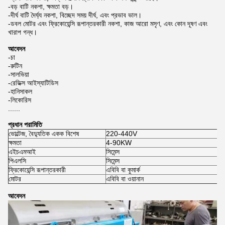
-বড় বাটি নকশা, ক্ষমতা বড়।
-দীর্ঘ বাটি দৈর্ঘ্য নকশা, বিচ্ছেদ সময় দীর্ঘ, এবং প্রভাব ভাল।
-ডবল মোটর এবং ফ্রিকোয়েন্সি রূপান্তরকারী নকশা, কাজ আরো মসৃণ, এবং কোন দূষণ এবং
খারাপ গন্ধ।
আবেদন
-চা
-রুটিন
-সালভিয়া
-রেডিক্স আইস্যাটিডিস
-হানিসাকল
-লিকোরিস
......
প্রধান পরামিতি
ভোল্টেজ, বৈদ্যুতিক একক বিশেষ
220-440V
ক্ষমতা
4-90KW
এইচএমআই
সিমেন্স
পিএলসি
সিমেন্স
ফ্রিকোয়েন্সি রূপান্তরকারী
এবিবি বা কুমার্ক
মোটর
এবিবি বা ওয়ানান
আবেদন