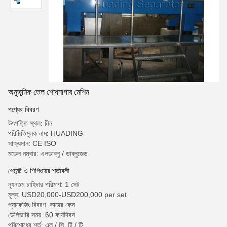
অনুভূমিক তেল শোধনাগার মেশিন
পণ্যের বিবরণ
উৎপত্তি স্থল: চীন
পরিচিতিমুলক নাম: HUADING
সাক্ষ্যদান: CE ISO
মডেল নম্বার: এলডাব্লু / ডাব্লুজেড
পেমেন্ট ও শিপিংয়ের শর্তাবলী
ন্যূনতম চাহিদার পরিমাণ: 1 সেট
মূল্য: USD20,000-USD200,000 per set
প্যাকেজিং বিবরণ: কাঠের কেস
ডেলিভারি সময়: 60 কার্যদিবস
পরিশোধের শর্ত: এল / সি, টি / টি