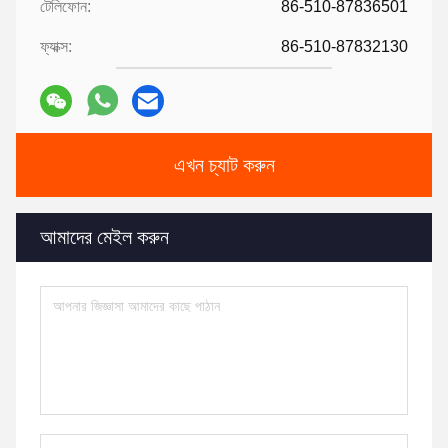
টেলিফোন:
86-510-87836501
ফ্যাক্স:
86-510-87832130
এখন চ্যাট করুন
আমাদের মেইল ​​করুন