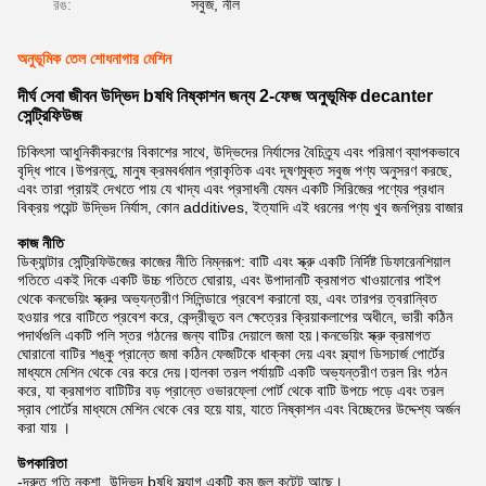
রঙ:
সবুজ, নীল
অনুভূমিক তেল শোধনাগার মেশিন
দীর্ঘ সেবা জীবন উদ্ভিদ bষধি নিষ্কাশন জন্য 2-ফেজ অনুভূমিক decanter
সেন্ট্রিফিউজ
চিকিৎসা আধুনিকীকরণের বিকাশের সাথে, উদ্ভিদের নির্যাসের বৈচিত্র্য এবং পরিমাণ ব্যাপকভাবে
বৃদ্ধি পাবে।উপরন্তু, মানুষ ক্রমবর্ধমান প্রাকৃতিক এবং দূষণমুক্ত সবুজ পণ্য অনুসরণ করছে,
এবং তারা প্রায়ই দেখতে পায় যে খাদ্য এবং প্রসাধনী যেমন একটি সিরিজের পণ্যের প্রধান
বিক্রয় পয়েন্ট উদ্ভিদ নির্যাস, কোন additives, ইত্যাদি এই ধরনের পণ্য খুব জনপ্রিয় বাজার
কাজ নীতি
ডিক্যান্টার সেন্ট্রিফিউজের কাজের নীতি নিম্নরূপ: বাটি এবং স্ক্রু একটি নির্দিষ্ট ডিফারেনশিয়াল
গতিতে একই দিকে একটি উচ্চ গতিতে ঘোরায়, এবং উপাদানটি ক্রমাগত খাওয়ানোর পাইপ
থেকে কনভেয়িং স্ক্রুর অভ্যন্তরীণ সিলিন্ডারে প্রবেশ করানো হয়, এবং তারপর ত্বরান্বিত
হওয়ার পরে বাটিতে প্রবেশ করে, কেন্দ্রীভূত বল ক্ষেত্রের ক্রিয়াকলাপের অধীনে, ভারী কঠিন
পদার্থগুলি একটি পলি স্তর গঠনের জন্য বাটির দেয়ালে জমা হয়।কনভেয়িং স্ক্রু ক্রমাগত
ঘোরানো বাটির শঙ্কু প্রান্তে জমা কঠিন ফেজটিকে ধাক্কা দেয় এবং স্ল্যাগ ডিসচার্জ পোর্টের
মাধ্যমে মেশিন থেকে বের করে দেয়।হালকা তরল পর্যায়টি একটি অভ্যন্তরীণ তরল রিং গঠন
করে, যা ক্রমাগত বাটিটির বড় প্রান্তে ওভারফ্লো পোর্ট থেকে বাটি উপচে পড়ে এবং তরল
স্রাব পোর্টের মাধ্যমে মেশিন থেকে বের হয়ে যায়, যাতে নিষ্কাশন এবং বিচ্ছেদের উদ্দেশ্য অর্জন
করা যায় ।
উপকারিতা
-দ্রুত গতি নকশা, উদ্ভিদ bষধি স্ল্যাগ একটি কম জল কন্টেন্ট আছে।