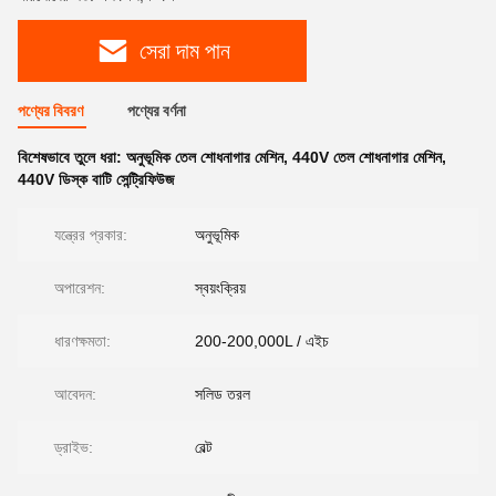
সেরা দাম পান
পণ্যের বিবরণ
পণ্যের বর্ণনা
বিশেষভাবে তুলে ধরা:
অনুভূমিক তেল শোধনাগার মেশিন
,
440V তেল শোধনাগার মেশিন
,
440V ডিস্ক বাটি সেন্ট্রিফিউজ
যন্ত্রের প্রকার:
অনুভূমিক
অপারেশন:
স্বয়ংক্রিয়
ধারণক্ষমতা:
200-200,000L / এইচ
আবেদন:
সলিড তরল
ড্রাইভ:
বেল্ট